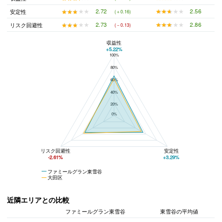
★★★★★
★★★★★
2.56
★★★★★
★★★★★
2.72
安定性
(＋0.16)
★★★★★
★★★★★
2.86
★★★★★
★★★★★
2.73
リスク回避性
(－0.13)
収益性
+5.22%
100%
ファミールグラン東雪谷と大田区の平均値の総合評価の比較
80%
60%
40%
20%
0%
リスク回避性
安定性
-2.61%
+3.29%
ファミールグラン東雪谷
大田区
近隣エリアとの比較
ファミールグラン東雪谷
東雪谷の平均値