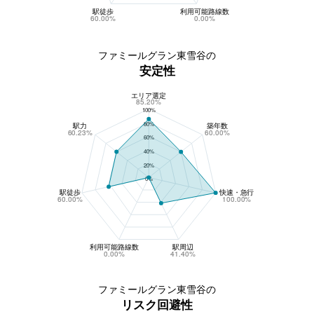
駅徒歩
利用可能路線数
60.00%
0.00%
ファミールグラン東雪谷の
安定性
エリア選定
ファミールグラン東雪谷の安定性
85.20%
100%
80%
駅力
築年数
60.23%
60.00%
60%
40%
20%
0%
駅徒歩
快速・急行
60.00%
100.00%
利用可能路線数
駅周辺
0.00%
41.40%
ファミールグラン東雪谷の
リスク回避性