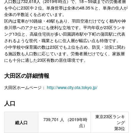
人口数は732,618人（2019年時点）で、18～59歳までの労働者層
を中心に23区中２位。単身世帯は全体の48.35％と、単身の住人が
全体の半数近くを占めています。
区内は電車が10路線・49駅もあり、羽田空港だけでなく都内や神
奈川県へのアクセスにも便利な立地です。平均年収が23区ランキ
ング13位と、高級住宅街が多い田園調布駅や下町の蒲田駅に代表
されるような世代・職業ともに住人層が幅広い点も特徴です。
小中学校や保育園の数は23区でも上位を占め、防災・治安に関わ
る施設数も人口数に応じています。労働者層だけでなく、家族層
にも十分に適した23区有数の居住環境です。
大田区の詳細情報
大田区ホームページ：
http://www.city.ota.tokyo.jp/
人口
東京23区ランキ
739,701
人
（2019年時
総人口
ング
点）
第3位