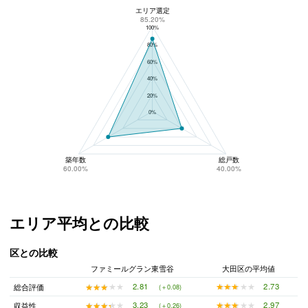
エリア選定
ファミールグラン東雪谷のリスク回避性
85.20%
100%
80%
60%
40%
20%
0%
築年数
総戸数
60.00%
40.00%
エリア平均との比較
区との比較
ファミールグラン東雪谷
大田区の平均値
★★★★★
★★★★★
2.73
★★★★★
★★★★★
2.81
総合評価
(＋0.08)
★★★★★
★★★★★
2.97
★★★★★
★★★★★
3.23
収益性
(＋0.26)