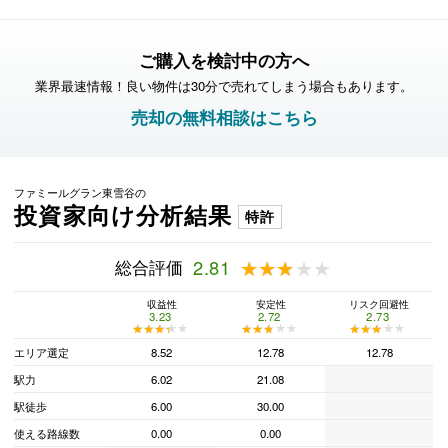
ご購入を検討中の方へ
業界最速情報！良い物件は30分で売れてしまう場合もあります。
売却の無料相談はこちら
ファミールグラン東雪谷の
投資家向け分析結果
特許
総合評価
2.81
★★★★★
★★★★★
収益性
安定性
リスク回避性
3.23
2.72
2.73
★★★★★
★★★★★
★★★★★
★★★★★
★★★★★
★★★★★
エリア選定
8.52
12.78
12.78
駅力
6.02
21.08
駅徒歩
6.00
30.00
使える路線数
0.00
0.00