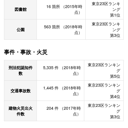
東京23区ランキ
16
箇所
（2015年時
図書館
ング
点）
第1位
東京23区ランキ
563
箇所
（2018年時
公園
ング
点）
第3位
事件・事故・火災
東京23区ランキン
刑法犯認知件
5,335
件
（2018年時
グ
数
点）
第5位
東京23区ランキン
1,445
件
（2018年時
交通事故数
グ
点）
第4位
東京23区ランキン
建物火災出火
204
件
（2017年時
グ
件数
点）
第3位