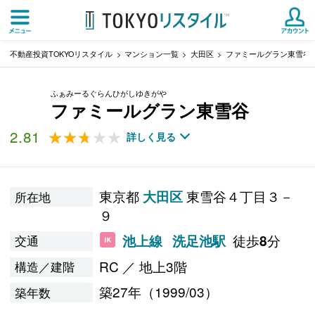
不動産投資TOKYOリスタイル
マンション一覧
大田区
ファミールグラン東雪谷
ふぁみーるぐらんひがしゆきがや
ファミールグラン東雪谷
2.81
★★★★★
★★★★★
詳しく見る
東京都
東雪谷４丁目３－
大田区
所在地
９
徒歩
分
池上線
洗足池駅
8
交通
RC ／ 地上3階
構造／建階
築27年（1999/03）
築年数