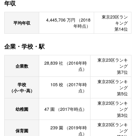
年収
東京23区ラン
4,445,706
万円
（2018
平均年収
キング
年時点）
第14位
企業・学校・駅
東京23区ランキ
28,839
社
（2016年時
企業数
ング
点）
第7位
東京23区ランキ
学校
105
校
（2017年時
ング
（小･中･高）
点）
第5位
東京23区ランキ
幼稚園
47
園
（2017年時点）
ング
第3位
東京23区ランキ
239
園
（2019年時
保育園
ング
点）