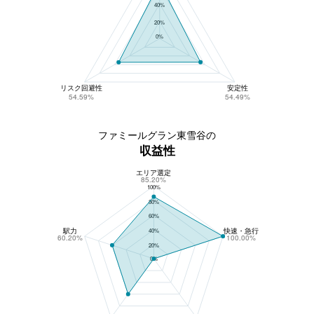
40%
20%
0%
リスク回避性
安定性
54.59%
54.49%
ファミールグラン東雪谷の
収益性
エリア選定
ファミールグラン東雪谷の収益性
85.20%
100%
80%
60%
駅力
快速・急行
40%
60.20%
100.00%
20%
0%