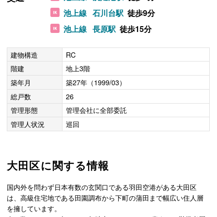
池上線
石川台駅
徒歩9分
池上線
長原駅
徒歩15分
建物構造
RC
階建
地上3階
築年月
築27年（1999/03）
総戸数
26
管理形態
管理会社に全部委託
管理人状況
巡回
大田区に関する情報
国内外を問わず日本有数の玄関口である羽田空港がある大田区
は、高級住宅地である田園調布から下町の蒲田まで幅広い住人層
を擁しています。