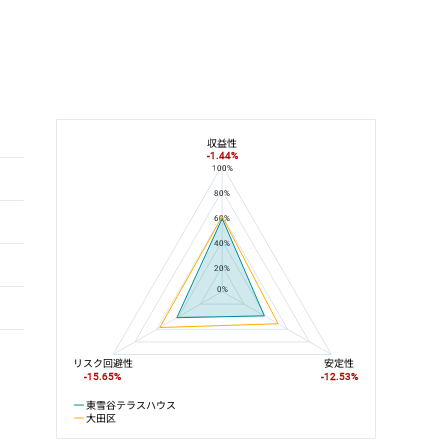
収益性
-1.44%
100%
東雪谷テラスハウスと大田区の平均値の総合評価の比較
80%
60%
40%
20%
0%
リスク回避性
安定性
-15.65%
-12.53%
東雪谷テラスハウス
大田区