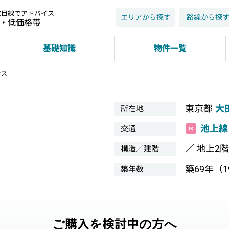
家目線でアドバイス
エリアから探す
路線から探
近・低価格帯
基礎知識
物件一覧
ウス
東京都
大
所在地
池上線
交通
／ 地上2階
構造／建階
築69年（19
築年数
ご購入を検討中の方へ