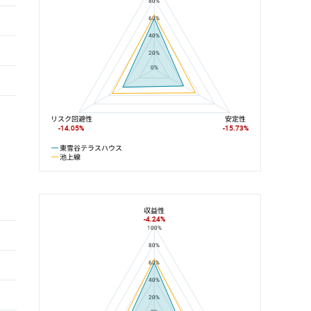
80%
60%
40%
20%
0%
リスク回避性
安定性
-14.05%
-15.73%
東雪谷テラスハウス
池上線
収益性
-4.24%
100%
東雪谷テラスハウスと石川台駅の平均値の総合評価の比較
80%
60%
40%
20%