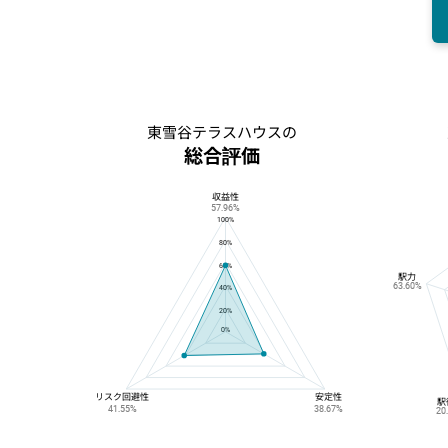
東雪谷テラスハウスの
総合評価
収益性
東雪谷テラスハウスの総合評価
57.96%
100%
80%
60%
駅力
63.60%
40%
20%
0%
リスク回避性
安定性
駅
41.55%
38.67%
20