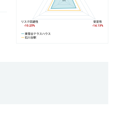
0%
リスク回避性
安定性
-10.25%
-14.13%
東雪谷テラスハウス
石川台駅