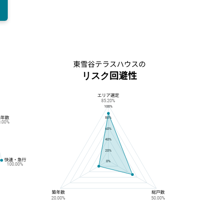
の
東雪谷テラスハウスの
リスク回避性
エリア選定
東雪谷テラスハウスのリスク回避性
85.20%
100%
築年数
80%
0.00%
60%
40%
20%
快速・急行
0%
100.00%
築年数
総戸数
20.00%
50.00%