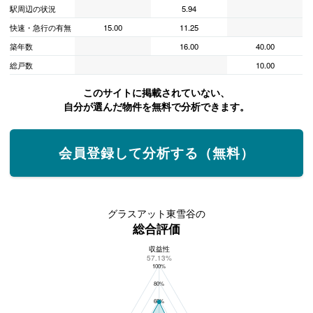
駅周辺の状況
5.94
快速・急行の有無
15.00
11.25
築年数
16.00
40.00
総戸数
10.00
このサイトに掲載されていない、
自分が選んだ物件を無料で分析できます。
会員登録して分析する（無料）
グラスアット東雪谷の
総合評価
収益性
グラスアット東雪谷の総合評価
57.13%
100%
80%
60%