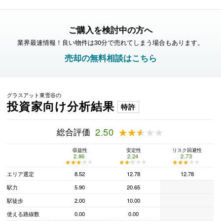
ご購入を検討中の方へ
業界最速情報！良い物件は30分で売れてしまう場合もあります。
売却の無料相談はこちら
グラスアット東雪谷の
投資家向け分析結果
特許
総合評価
2.50
★★★★★
★★★★★
収益性
安定性
リスク回避性
2.86
2.24
2.73
★★★★★
★★★★★
★★★★★
★★★★★
★★★★★
★★★★★
エリア選定
8.52
12.78
12.78
駅力
5.90
20.65
駅徒歩
2.00
10.00
使える路線数
0.00
0.00