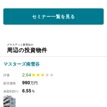
セミナー一覧を見る
グラスアット東雪谷の
周辺の投資物件
マスターズ南雪谷
2.64
★★★★★
★★★★★
評価
990
万円
販売価格
6.55
％
表面利回り