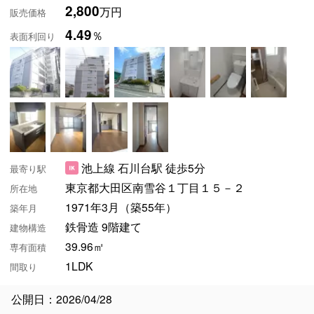
2,800
万円
販売価格
4.49
％
表面利回り
池上線 石川台駅 徒歩5分
最寄り駅
東京都大田区南雪谷１丁目１５－２
所在地
1971年3月（築55年）
築年月
鉄骨造 9階建て
建物構造
39.96㎡
専有面積
1LDK
間取り
公開日：2026/04/28