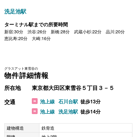
洗足池駅
ターミナル駅までの所要時間
新宿:30分 渋谷:26分 新橋:28分 武蔵小杉:22分 品川:20分
恵比寿:20分 大崎:16分
グラスアット東雪谷の
物件詳細情報
所在地
東京都大田区東雪谷５丁目３－５
交通
池上線
石川台駅
徒歩13分
池上線
洗足池駅
徒歩14分
建物構造
鉄骨造
階建
地上2階