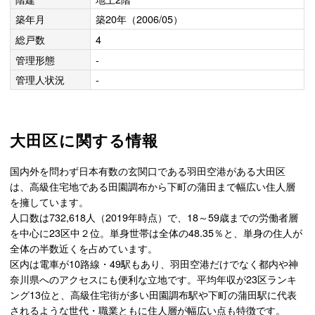
築年月
築20年（2006/05）
総戸数
4
管理形態
-
管理人状況
-
大田区に関する情報
国内外を問わず日本有数の玄関口である羽田空港がある大田区
は、高級住宅地である田園調布から下町の蒲田まで幅広い住人層
を擁しています。
人口数は732,618人（2019年時点）で、18～59歳までの労働者層
を中心に23区中２位。単身世帯は全体の48.35％と、単身の住人が
全体の半数近くを占めています。
区内は電車が10路線・49駅もあり、羽田空港だけでなく都内や神
奈川県へのアクセスにも便利な立地です。平均年収が23区ランキ
ング13位と、高級住宅街が多い田園調布駅や下町の蒲田駅に代表
されるような世代・職業ともに住人層が幅広い点も特徴です。