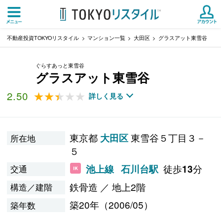
不動産投資TOKYOリスタイル
マンション一覧
大田区
グラスアット東雪谷
ぐらすあっと東雪谷
グラスアット東雪谷
2.50
★★★★★
★★★★★
詳しく見る
東京都
東雪谷５丁目３－
大田区
所在地
５
徒歩
分
池上線
石川台駅
13
交通
鉄骨造 ／ 地上2階
構造／建階
築20年（2006/05）
築年数