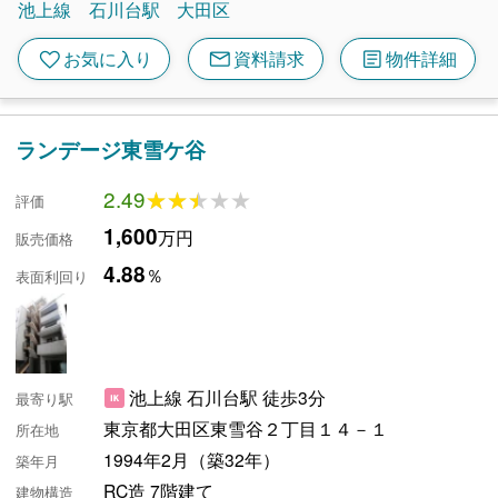
池上線
石川台駅
大田区
mail
article
favorite
お気に入り
資料請求
物件詳細
ランデージ東雪ケ谷
2.49
★★★★★
★★★★★
評価
1,600
万円
販売価格
4.88
％
表面利回り
池上線 石川台駅 徒歩3分
最寄り駅
東京都大田区東雪谷２丁目１４－１
所在地
1994年2月（築32年）
築年月
RC造 7階建て
建物構造