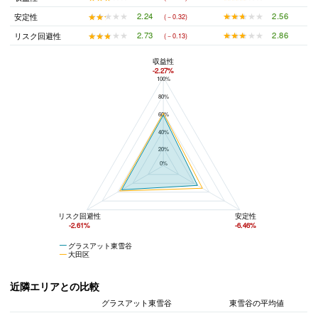
★★★★★
★★★★★
2.56
★★★★★
★★★★★
2.24
安定性
(－0.32)
★★★★★
★★★★★
2.86
★★★★★
★★★★★
2.73
リスク回避性
(－0.13)
収益性
-2.27%
100%
グラスアット東雪谷と大田区の平均値の総合評価の比較
80%
60%
40%
20%
0%
リスク回避性
安定性
-2.61%
-6.46%
グラスアット東雪谷
大田区
近隣エリアとの比較
グラスアット東雪谷
東雪谷の平均値