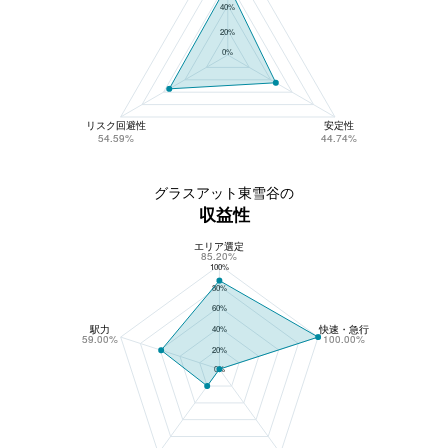
40%
20%
0%
リスク回避性
安定性
54.59%
44.74%
グラスアット東雪谷の
収益性
エリア選定
グラスアット東雪谷の収益性
85.20%
100%
80%
60%
駅力
快速・急行
40%
59.00%
100.00%
20%
0%