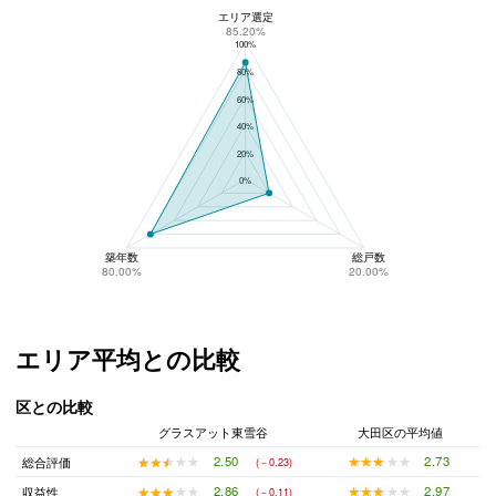
エリア選定
グラスアット東雪谷のリスク回避性
85.20%
100%
80%
60%
40%
20%
0%
築年数
総戸数
80.00%
20.00%
エリア平均との比較
区との比較
グラスアット東雪谷
大田区の平均値
★★★★★
★★★★★
2.73
★★★★★
★★★★★
2.50
総合評価
(－0.23)
★★★★★
★★★★★
2.97
★★★★★
★★★★★
2.86
収益性
(－0.11)