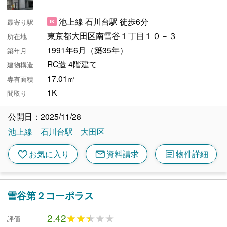
池上線 石川台駅 徒歩6分
最寄り駅
東京都大田区南雪谷１丁目１０－３
所在地
1991年6月（築35年）
築年月
RC造 4階建て
建物構造
17.01㎡
専有面積
1K
間取り
公開日：2025/11/28
池上線
石川台駅
大田区
mail
article
favorite
お気に入り
資料請求
物件詳細
雪谷第２コーポラス
2.42
★★★★★
★★★★★
評価