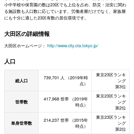
小中学校や保育園の数は23区でも上位を占め、防災・治安に関わ
る施設数も人口数に応じています。労働者層だけでなく、家族層
にも十分に適した23区有数の居住環境です。
大田区の詳細情報
大田区ホームページ：
http://www.city.ota.tokyo.jp/
人口
東京23区ランキ
739,701
人
（2019年時
総人口
ング
点）
第3位
東京23区ランキ
417,968
世帯
（2019年
世帯数
ング
時点）
第2位
東京23区ランキ
214,237
世帯
（2015年
単身世帯数
ング
時点）
第2位