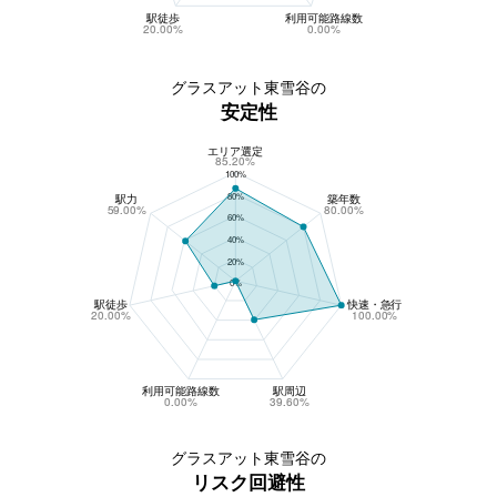
駅徒歩
利用可能路線数
20.00%
0.00%
グラスアット東雪谷の
安定性
エリア選定
グラスアット東雪谷の安定性
85.20%
100%
80%
駅力
築年数
59.00%
80.00%
60%
40%
20%
0%
駅徒歩
快速・急行
20.00%
100.00%
利用可能路線数
駅周辺
0.00%
39.60%
グラスアット東雪谷の
リスク回避性