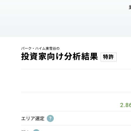
パーク・ハイム東雪谷の
投資家向け分析結果
特許
2.8
エリア選定
?