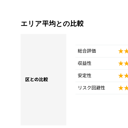
エリア平均との比較
★
★
総合評価
★
★
収益性
★
★
安定性
区との比較
★
★
リスク回避性