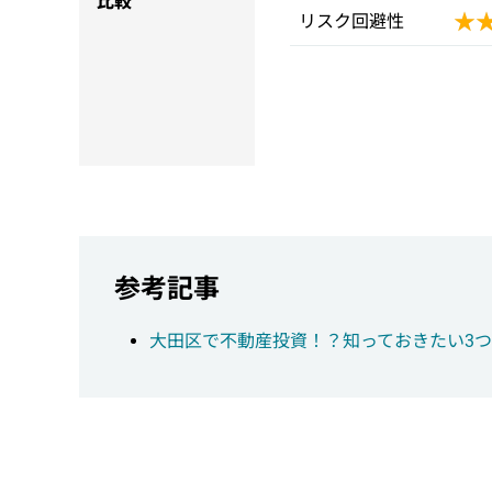
比較
★
★
リスク回避性
参考記事
大田区で不動産投資！？知っておきたい3