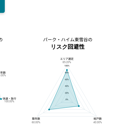
の
パーク・ハイム東雪谷の
リスク回避性
エリア選定
パーク・ハイム東雪谷のリスク回避性
85.20%
100%
築年数
80%
0.00%
60%
40%
20%
快速・急行
0%
100.00%
築年数
総戸数
60.00%
40.00%