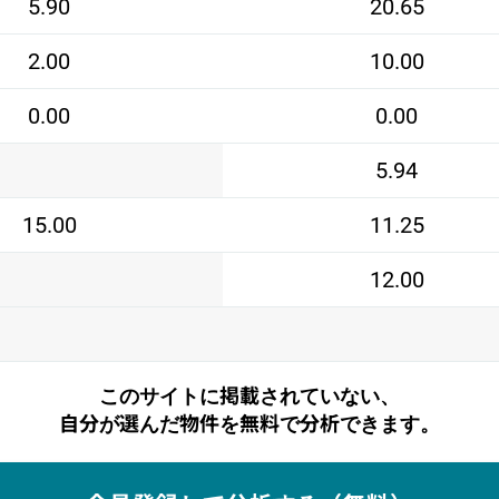
5.90
20.65
2.00
10.00
0.00
0.00
5.94
15.00
11.25
12.00
このサイトに掲載されていない、
自分が選んだ物件を無料で分析できます。