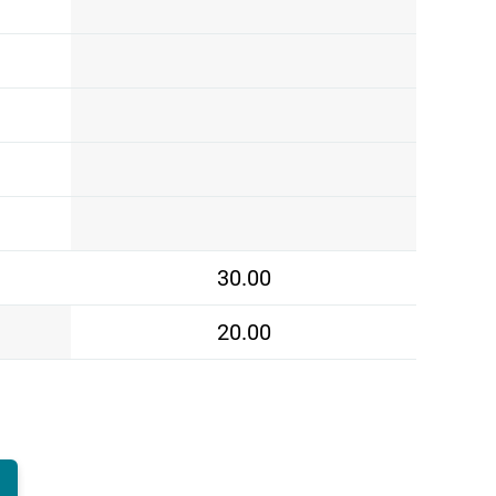
30.00
20.00