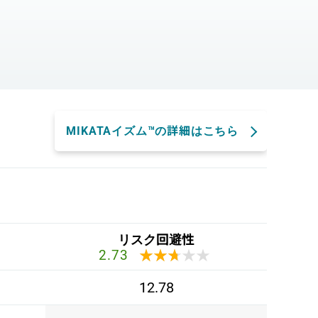
。
MIKATAイズム™の詳細はこちら
リスク回避性
★★★★★
★★★★★
2.73
12.78