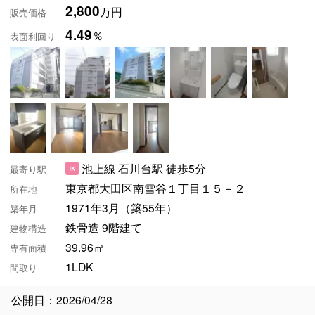
2,800
万円
販売価格
4.49
％
表面利回り
池上線 石川台駅 徒歩5分
最寄り駅
東京都大田区南雪谷１丁目１５－２
所在地
1971年3月（築55年）
築年月
鉄骨造 9階建て
建物構造
39.96㎡
専有面積
1LDK
間取り
公開日：2026/04/28