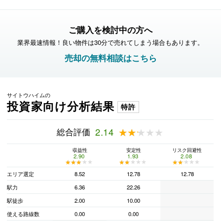
ご購入を検討中の方へ
業界最速情報！良い物件は30分で売れてしまう場合もあります。
売却の無料相談はこちら
サイトウハイムの
投資家向け分析結果
特許
総合評価
2.14
★★★★★
★★★★★
収益性
安定性
リスク回避性
2.90
1.93
2.08
★★★★★
★★★★★
★★★★★
★★★★★
★★★★★
★★★★★
エリア選定
8.52
12.78
12.78
駅力
6.36
22.26
駅徒歩
2.00
10.00
使える路線数
0.00
0.00