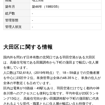
築年月
築46年（1980/05）
総戸数
-
管理形態
-
管理人状況
-
大田区に関する情報
国内外を問わず日本有数の玄関口である羽田空港がある大田区
は、高級住宅地である田園調布から下町の蒲田まで幅広い住人層
を擁しています。
人口数は732,618人（2019年時点）で、18～59歳までの労働者層
を中心に23区中２位。単身世帯は全体の48.35％と、単身の住人が
全体の半数近くを占めています。
区内は電車が10路線・49駅もあり、羽田空港だけでなく都内や神
奈川県へのアクセスにも便利な立地です。平均年収が23区ランキ
ング13位と、高級住宅街が多い田園調布駅や下町の蒲田駅に代表
されるような世代・職業ともに住人層が幅広い点も特徴です。