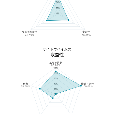
40%
20%
0%
リスク回避性
安定性
41.55%
38.67%
サイトウハイムの
収益性
エリア選定
サイトウハイムの収益性
85.20%
100%
80%
60%
駅力
快速・急行
40%
63.60%
100.00%
20%
0%