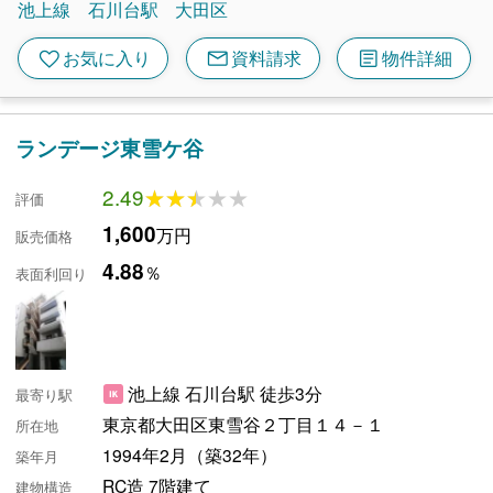
池上線
石川台駅
大田区
mail
article
favorite
お気に入り
資料請求
物件詳細
ランデージ東雪ケ谷
2.49
★★★★★
★★★★★
評価
1,600
万円
販売価格
4.88
％
表面利回り
池上線 石川台駅 徒歩3分
最寄り駅
東京都大田区東雪谷２丁目１４－１
所在地
1994年2月（築32年）
築年月
RC造 7階建て
建物構造