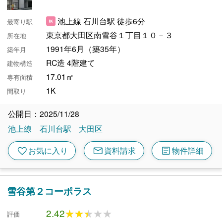
池上線 石川台駅 徒歩6分
最寄り駅
東京都大田区南雪谷１丁目１０－３
所在地
1991年6月（築35年）
築年月
RC造 4階建て
建物構造
17.01㎡
専有面積
1K
間取り
公開日：2025/11/28
池上線
石川台駅
大田区
mail
article
favorite
お気に入り
資料請求
物件詳細
雪谷第２コーポラス
2.42
★★★★★
★★★★★
評価