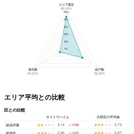
エリア選定
サイトウハイムのリスク回避性
85.20%
100%
80%
60%
40%
20%
0%
築年数
総戸数
20.00%
50.00%
エリア平均との比較
区との比較
サイトウハイム
大田区の平均値
★★★★★
★★★★★
2.73
★★★★★
★★★★★
2.14
総合評価
(－0.59)
★★★★★
★★★★★
2.97
★★★★★
★★★★★
2.90
収益性
(－0.07)