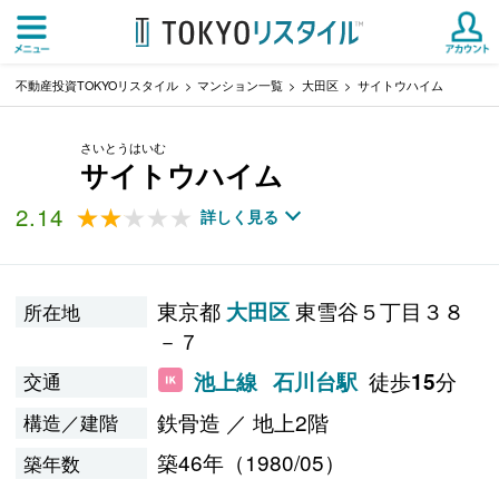
不動産投資TOKYOリスタイル
マンション一覧
大田区
サイトウハイム
さいとうはいむ
サイトウハイム
2.14
★★★★★
★★★★★
詳しく見る
東京都
東雪谷５丁目３８
大田区
所在地
－７
徒歩
分
池上線
石川台駅
15
交通
鉄骨造 ／ 地上2階
構造／建階
築46年（1980/05）
築年数