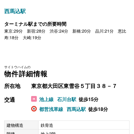
西馬込駅
ターミナル駅までの所要時間
東京:29分 新宿:28分 渋谷:24分 新橋:20分 品川:21分 恵比
寿:18分 大崎:19分
サイトウハイムの
物件詳細情報
所在地
東京都大田区東雪谷５丁目３８－７
交通
池上線
石川台駅
徒歩15分
都営浅草線
西馬込駅
徒歩18分
建物構造
鉄骨造
階建
地上2階