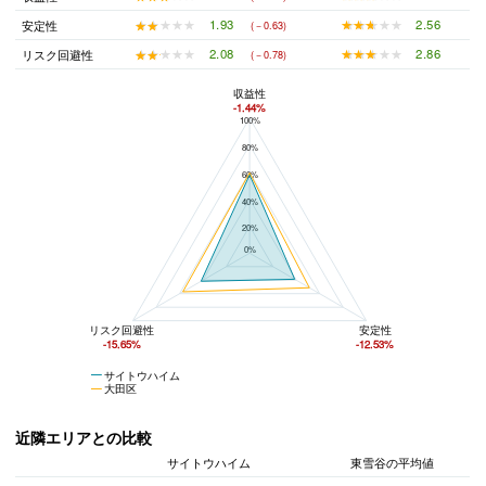
★★★★★
★★★★★
2.56
★★★★★
★★★★★
1.93
安定性
(－0.63)
★★★★★
★★★★★
2.86
★★★★★
★★★★★
2.08
リスク回避性
(－0.78)
収益性
-1.44%
100%
サイトウハイムと大田区の平均値の総合評価の比較
80%
60%
40%
20%
0%
リスク回避性
安定性
-15.65%
-12.53%
サイトウハイム
大田区
近隣エリアとの比較
サイトウハイム
東雪谷の平均値