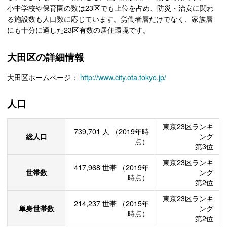
小中学校や保育園の数は23区でも上位を占め、防災・治安に関わ
る施設数も人口数に応じています。労働者層だけでなく、家族層
にも十分に適した23区有数の居住環境です。
大田区の詳細情報
大田区ホームページ：
http://www.city.ota.tokyo.jp/
人口
東京23区ランキ
739,701
人
（2019年時
総人口
ング
点）
第3位
東京23区ランキ
417,968
世帯
（2019年
世帯数
ング
時点）
第2位
東京23区ランキ
214,237
世帯
（2015年
単身世帯数
ング
時点）
第2位