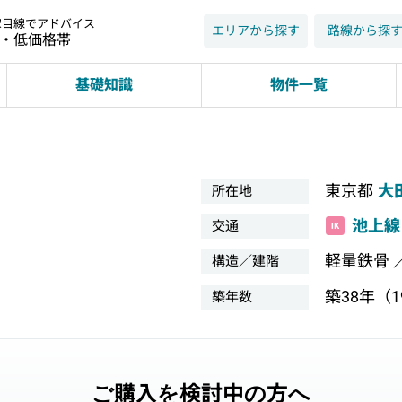
家目線でアドバイス
エリアから探す
路線から探
近・低価格帯
基礎知識
物件一覧
東京都
大
所在地
池上線
交通
軽量鉄骨 
構造／建階
築38年（19
築年数
ご購入を検討中の方へ