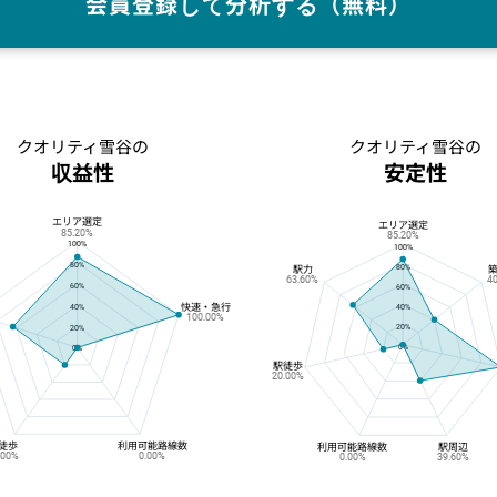
会員登録して分析する（無料）
クオリティ雪谷の
クオリティ雪谷の
収益性
安定性
エリア選定
クオリティ雪谷の収益性
クオリティ雪谷の安定性
エリア選定
85.20%
85.20%
100%
100%
80%
80%
駅力
63.60%
4
60%
60%
快速・急行
40%
40%
100.00%
20%
20%
0%
0%
駅徒歩
20.00%
徒歩
利用可能路線数
利用可能路線数
駅周辺
.00%
0.00%
0.00%
39.60%