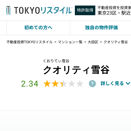
不動産投資を投資
特許取得
東京23区・駅
初めての方へ
独自の物件評価
不動産投資TOKYOリスタイル
マンション一覧
大田区
クオリティ雪谷
くおりてぃ雪谷
クオリティ雪谷
2.34
★★★★★
★★★★★
詳しく見る
?