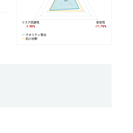
0%
リスク回避性
安定性
-1.56%
-11.79%
クオリティ雪谷
石川台駅