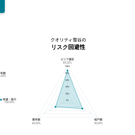
クオリティ雪谷の
リスク回避性
エリア選定
クオリティ雪谷のリスク回避性
85.20%
100%
築年数
80%
0.00%
60%
40%
20%
快速・急行
0%
100.00%
築年数
総戸数
40.00%
50.00%