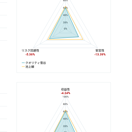
80%
60%
40%
20%
0%
リスク回避性
安定性
-5.36%
-13.39%
クオリティ雪谷
池上線
収益性
-4.24%
100%
クオリティ雪谷と石川台駅の平均値の総合評価の比較
80%
60%
40%
20%