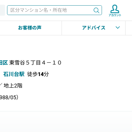
検索
す
お客様の声
アドバイス
田区
東雪谷５丁目４－１０
石川台駅
徒歩
14
分
／ 地上2階
88/05）