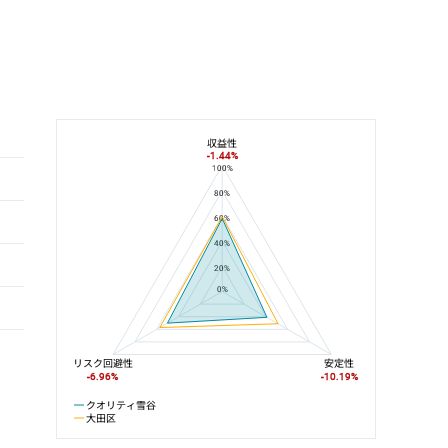
収益性
-1.44%
100%
クオリティ雪谷と大田区の平均値の総合評価の比較
80%
60%
40%
20%
0%
リスク回避性
安定性
-6.96%
-10.19%
クオリティ雪谷
大田区