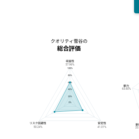
クオリティ雪谷の
総合評価
収益性
クオリティ雪谷の総合評価
57.96%
100%
80%
60%
駅力
63.60%
40%
20%
0%
リスク回避性
安定性
駅
50.24%
41.01%
20