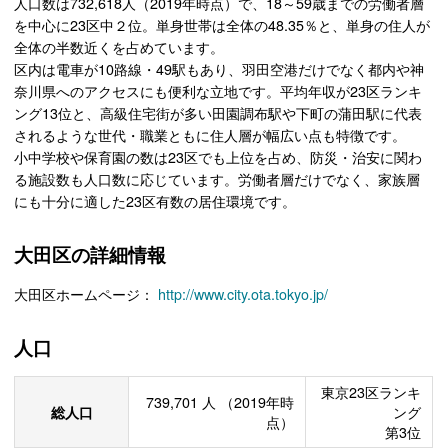
人口数は732,618人（2019年時点）で、18～59歳までの労働者層
を中心に23区中２位。単身世帯は全体の48.35％と、単身の住人が
全体の半数近くを占めています。
区内は電車が10路線・49駅もあり、羽田空港だけでなく都内や神
奈川県へのアクセスにも便利な立地です。平均年収が23区ランキ
ング13位と、高級住宅街が多い田園調布駅や下町の蒲田駅に代表
されるような世代・職業ともに住人層が幅広い点も特徴です。
小中学校や保育園の数は23区でも上位を占め、防災・治安に関わ
る施設数も人口数に応じています。労働者層だけでなく、家族層
にも十分に適した23区有数の居住環境です。
大田区の詳細情報
大田区ホームページ：
http://www.city.ota.tokyo.jp/
人口
東京23区ランキ
739,701
人
（2019年時
総人口
ング
点）
第3位