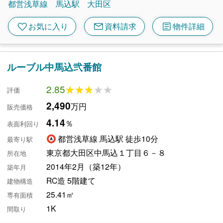
都営浅草線
馬込駅
大田区
mail
article
favorite
お気に入り
資料請求
物件詳細
ルーブル中馬込弐番館
2.85
★★★★★
★★★★★
評価
2,490
万円
販売価格
4.14
％
表面利回り
都営浅草線 馬込駅 徒歩10分
最寄り駅
東京都大田区中馬込１丁目６－８
所在地
2014年2月（築12年）
築年月
RC造 5階建て
建物構造
25.41㎡
専有面積
1K
間取り