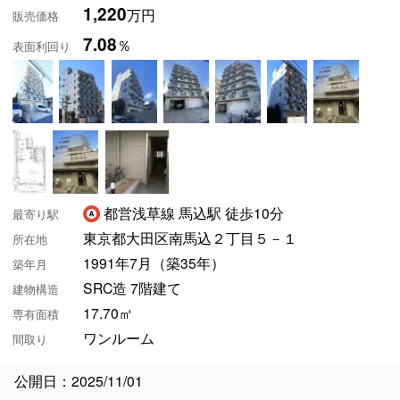
1,220
万円
販売価格
7.08
％
表面利回り
都営浅草線 馬込駅 徒歩10分
最寄り駅
東京都大田区南馬込２丁目５－１
所在地
1991年7月（築35年）
築年月
SRC造 7階建て
建物構造
17.70㎡
専有面積
ワンルーム
間取り
公開日：2025/11/01