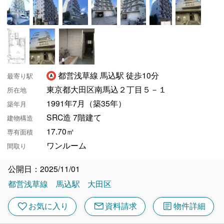
都営浅草線 馬込駅 徒歩10分
最寄り駅
東京都大田区南馬込２丁目５－１
所在地
1991年7月（築35年）
築年月
SRC造 7階建て
建物構造
17.70㎡
専有面積
ワンルーム
間取り
公開日：2025/11/01
都営浅草線
馬込駅
大田区
mail
article
favorite
お気に入り
資料請求
物件詳細