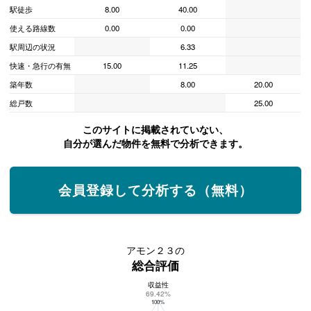
駅徒歩
8.00
40.00
使える路線数
0.00
0.00
駅周辺の状況
6.33
快速・急行の有無
15.00
11.25
築年数
8.00
20.00
総戸数
25.00
このサイトに掲載されていない、
自分が選んだ物件を無料で分析できます。
会員登録して分析する（無料）
アモン２３の
総合評価
収益性
アモン２３の総合評価
69.42%
100%