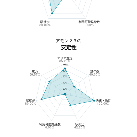
駅徒歩
利用可能路線数
80.00%
0.00%
アモン２３の
安定性
エリア選定
アモン２３の安定性
85.20%
100%
80%
駅力
築年数
66.57%
40.00%
60%
40%
20%
0%
駅徒歩
快速・急行
80.00%
100.00%
利用可能路線数
駅周辺
0.00%
42.20%