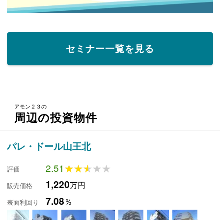
セミナー一覧を見る
アモン２３の
周辺の投資物件
パレ・ドール山王北
2.51
★★★★★
★★★★★
評価
1,220
万円
販売価格
7.08
％
表面利回り