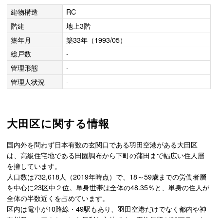
建物構造
RC
階建
地上3階
築年月
築33年（1993/05）
総戸数
-
管理形態
-
管理人状況
-
大田区に関する情報
国内外を問わず日本有数の玄関口である羽田空港がある大田区
は、高級住宅地である田園調布から下町の蒲田まで幅広い住人層
を擁しています。
人口数は732,618人（2019年時点）で、18～59歳までの労働者層
を中心に23区中２位。単身世帯は全体の48.35％と、単身の住人が
全体の半数近くを占めています。
区内は電車が10路線・49駅もあり、羽田空港だけでなく都内や神