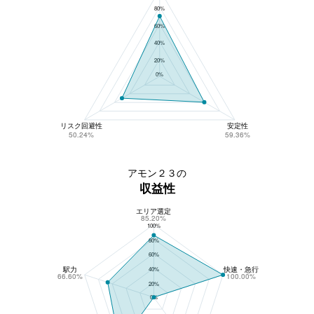
80%
60%
40%
20%
0%
リスク回避性
安定性
50.24%
59.36%
アモン２３の
収益性
エリア選定
アモン２３の収益性
85.20%
100%
80%
60%
駅力
快速・急行
40%
66.60%
100.00%
20%
0%