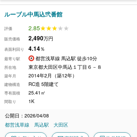
ルーブル中馬込弐番館
2.85
★★★★★
★★★★★
評価
2,490
万円
販売価格
4.14
％
表面利回り
都営浅草線 馬込駅 徒歩10分
最寄り駅
東京都大田区中馬込１丁目６－８
所在地
2014年2月（築12年）
築年月
RC造 5階建て
建物構造
25.41㎡
専有面積
1K
間取り
公開日：2026/04/08
都営浅草線
馬込駅
大田区