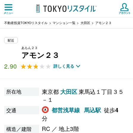
不動産投資TOKYOリスタイル
マンション一覧
大田区
アモン２３
駅近
あもん２３
アモン２３
2.90
★★★★★
★★★★★
詳しく見る
東京都
東馬込１丁目３５
大田区
所在地
－１
徒歩
都営浅草線
馬込駅
4
交通
分
RC ／ 地上3階
構造／建階