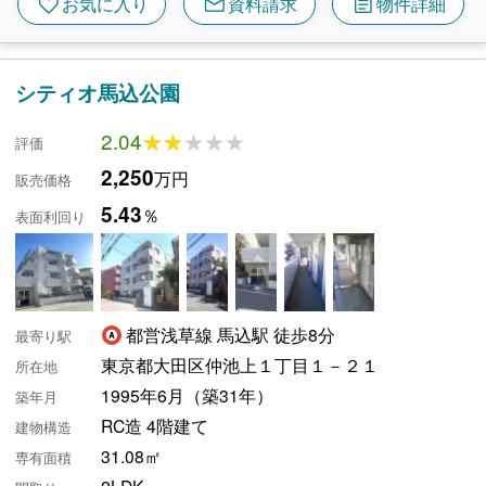
mail
article
favorite
お気に入り
資料請求
物件詳細
シティオ馬込公園
2.04
★★★★★
★★★★★
評価
2,250
万円
販売価格
5.43
％
表面利回り
都営浅草線 馬込駅 徒歩8分
最寄り駅
東京都大田区仲池上１丁目１－２１
所在地
1995年6月（築31年）
築年月
RC造 4階建て
建物構造
31.08㎡
専有面積
2LDK