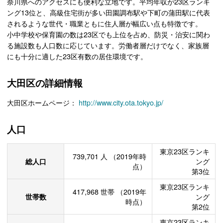
奈川県へのアクセスにも便利な立地です。平均年収が23区ランキ
ング13位と、高級住宅街が多い田園調布駅や下町の蒲田駅に代表
されるような世代・職業ともに住人層が幅広い点も特徴です。
小中学校や保育園の数は23区でも上位を占め、防災・治安に関わ
る施設数も人口数に応じています。労働者層だけでなく、家族層
にも十分に適した23区有数の居住環境です。
大田区の詳細情報
大田区ホームページ：
http://www.city.ota.tokyo.jp/
人口
東京23区ランキ
739,701
人
（2019年時
総人口
ング
点）
第3位
東京23区ランキ
417,968
世帯
（2019年
世帯数
ング
時点）
第2位
東京23区ランキ