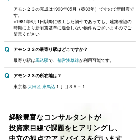
アモン２３の完成は1993年05月（築33年）ですので新耐震で
す。
※1981年6月1日以降に竣工した物件であっても、建築確認の
時期により新耐震基準に適合しない物件もございますのでご
留意ください
アモン２３の最寄り駅はどこですか？
最寄り駅は
馬込駅
で、
都営浅草線
が利用可能です。
アモン２３の所在地は？
東京都
大田区
東馬込
１丁目３５－１
経験豊富なコンサルタントが
投資家目線で課題をヒアリングし、
中立の観点でアドバイスを行います。