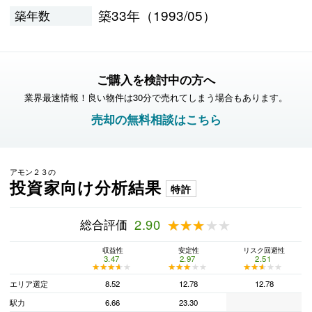
築33年（1993/05）
築年数
ご購入を検討中の方へ
業界最速情報！良い物件は30分で売れてしまう場合もあります。
売却の無料相談はこちら
アモン２３の
投資家向け分析結果
特許
総合評価
2.90
★★★★★
★★★★★
収益性
安定性
リスク回避性
3.47
2.97
2.51
★★★★★
★★★★★
★★★★★
★★★★★
★★★★★
★★★★★
エリア選定
8.52
12.78
12.78
駅力
6.66
23.30