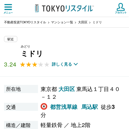
不動産投資TOKYOリスタイル
マンション一覧
大田区
ミドリ
駅近
みどり
ミドリ
3.24
★★★★★
★★★★★
詳しく見る
東京都
東馬込１丁目４０
大田区
所在地
－１２
徒歩
都営浅草線
馬込駅
3
交通
分
軽量鉄骨 ／ 地上2階
構造／建階