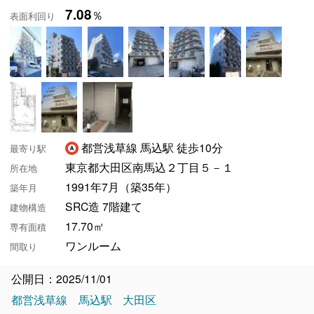
7.08
％
表面利回り
都営浅草線 馬込駅 徒歩10分
最寄り駅
東京都大田区南馬込２丁目５－１
所在地
1991年7月（築35年）
築年月
SRC造 7階建て
建物構造
17.70㎡
専有面積
ワンルーム
間取り
公開日：2025/11/01
都営浅草線
馬込駅
大田区