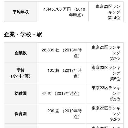
東京23区ラン
4,445,706
万円
（2018
平均年収
キング
年時点）
第14位
企業・学校・駅
東京23区ランキ
28,839
社
（2016年時
企業数
ング
点）
第7位
東京23区ランキ
学校
105
校
（2017年時
ング
（小･中･高）
点）
第5位
東京23区ランキ
幼稚園
47
園
（2017年時点）
ング
第3位
東京23区ランキ
239
園
（2019年時
保育園
ング
点）
第2位