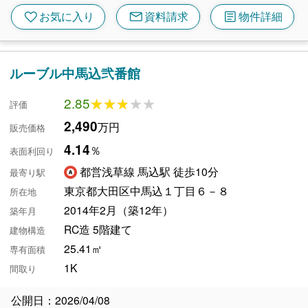
mail
article
favorite
お気に入り
資料請求
物件詳細
ルーブル中馬込弐番館
2.85
★★★★★
★★★★★
評価
2,490
万円
販売価格
4.14
％
表面利回り
都営浅草線 馬込駅 徒歩10分
最寄り駅
東京都大田区中馬込１丁目６－８
所在地
2014年2月（築12年）
築年月
RC造 5階建て
建物構造
25.41㎡
専有面積
1K
間取り
公開日：2026/04/08