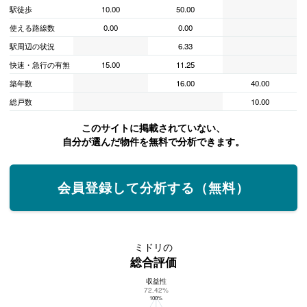
駅徒歩
10.00
50.00
使える路線数
0.00
0.00
駅周辺の状況
6.33
快速・急行の有無
15.00
11.25
築年数
16.00
40.00
総戸数
10.00
このサイトに掲載されていない、
自分が選んだ物件を無料で分析できます。
会員登録して分析する（無料）
ミドリの
総合評価
収益性
ミドリの総合評価
72.42%
100%