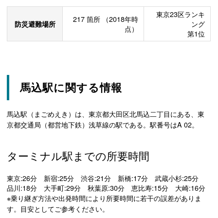
東京23区ランキ
217
箇所
（2018年時
防災避難場所
ング
点）
第1位
馬込駅に関する情報
馬込駅（まごめえき）は、東京都大田区北馬込二丁目にある、東
京都交通局（都営地下鉄）浅草線の駅である。駅番号はA 02。
ターミナル駅までの所要時間
東京:26分 新宿:25分 渋谷:21分 新橋:17分 武蔵小杉:25分
品川:18分 大手町:29分 秋葉原:30分 恵比寿:15分 大崎:16分
※乗り継ぎ方法や出発時間により所要時間に若干の誤差がありま
す。目安としてご参考ください。