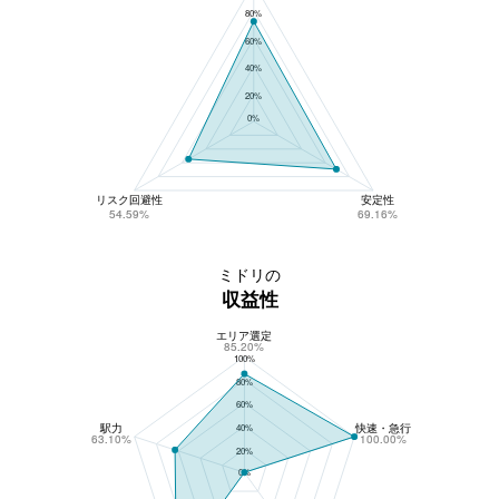
80%
60%
40%
20%
0%
リスク回避性
安定性
54.59%
69.16%
ミドリの
収益性
エリア選定
ミドリの収益性
85.20%
100%
80%
60%
駅力
快速・急行
40%
63.10%
100.00%
20%
0%