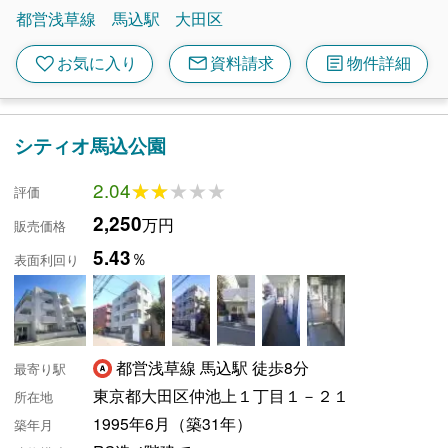
都営浅草線
馬込駅
大田区
mail
article
favorite
お気に入り
資料請求
物件詳細
シティオ馬込公園
2.04
★★★★★
★★★★★
評価
2,250
万円
販売価格
5.43
％
表面利回り
都営浅草線 馬込駅 徒歩8分
最寄り駅
東京都大田区仲池上１丁目１－２１
所在地
1995年6月（築31年）
築年月