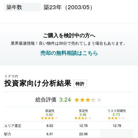
築23年（2003/05）
築年数
ご購入を検討中の方へ
業界最速情報！良い物件は30分で売れてしまう場合もあります。
売却の無料相談はこちら
ミドリの
投資家向け分析結果
特許
総合評価
3.24
★★★★★
★★★★★
収益性
安定性
リスク回避性
3.62
3.46
2.73
★★★★★
★★★★★
★★★★★
★★★★★
★★★★★
★★★★★
エリア選定
8.52
12.78
12.78
駅力
6.31
22.08