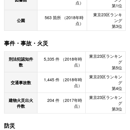
点）
第1位
東京23区ランキ
563
箇所
（2018年時
公園
ング
点）
第3位
事件・事故・火災
東京23区ランキン
刑法犯認知件
5,335
件
（2018年時
グ
数
点）
第5位
東京23区ランキン
1,445
件
（2018年時
交通事故数
グ
点）
第4位
東京23区ランキン
建物火災出火
204
件
（2017年時
グ
件数
点）
第3位
防災