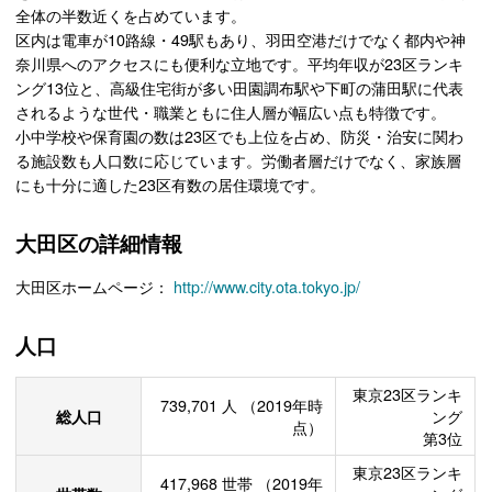
全体の半数近くを占めています。
区内は電車が10路線・49駅もあり、羽田空港だけでなく都内や神
奈川県へのアクセスにも便利な立地です。平均年収が23区ランキ
ング13位と、高級住宅街が多い田園調布駅や下町の蒲田駅に代表
されるような世代・職業ともに住人層が幅広い点も特徴です。
小中学校や保育園の数は23区でも上位を占め、防災・治安に関わ
る施設数も人口数に応じています。労働者層だけでなく、家族層
にも十分に適した23区有数の居住環境です。
大田区の詳細情報
大田区ホームページ：
http://www.city.ota.tokyo.jp/
人口
東京23区ランキ
739,701
人
（2019年時
総人口
ング
点）
第3位
東京23区ランキ
417,968
世帯
（2019年