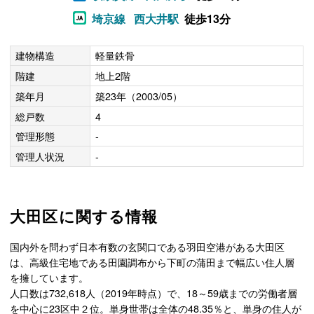
埼京線
西大井駅
徒歩13分
建物構造
軽量鉄骨
階建
地上2階
築年月
築23年（2003/05）
総戸数
4
管理形態
-
管理人状況
-
大田区に関する情報
国内外を問わず日本有数の玄関口である羽田空港がある大田区
は、高級住宅地である田園調布から下町の蒲田まで幅広い住人層
を擁しています。
人口数は732,618人（2019年時点）で、18～59歳までの労働者層
を中心に23区中２位。単身世帯は全体の48.35％と、単身の住人が