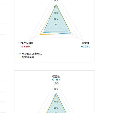
80%
60%
40%
20%
0%
リスク回避性
安定性
-13.10%
+0.26%
サンヒルズ東馬込
都営浅草線
収益性
+7.58%
100%
サンヒルズ東馬込と馬込駅の平均値の総合評価の比較
80%
60%
40%
20%