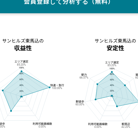
会員登録して分析する（無料）
サンヒルズ東馬込の
サンヒルズ東馬込の
収益性
安定性
エリア選定
サンヒルズ東馬込の収益性
サンヒルズ東馬込の安定性
エリア選定
85.20%
85.20%
100%
100%
80%
80%
駅力
66.57%
6
60%
60%
快速・急行
40%
40%
100.00%
20%
20%
0%
0%
駅徒歩
60.00%
徒歩
利用可能路線数
利用可能路線数
駅周辺
.00%
0.00%
0.00%
42.20%