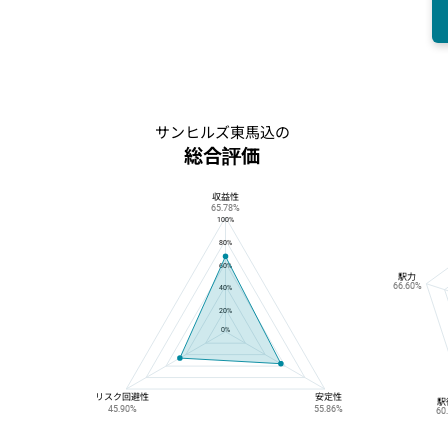
サンヒルズ東馬込の
総合評価
収益性
サンヒルズ東馬込の総合評価
65.78%
100%
80%
60%
駅力
66.60%
40%
20%
0%
リスク回避性
安定性
駅
45.90%
55.86%
60