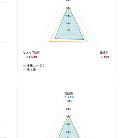
80%
60%
40%
20%
0%
リスク回避性
安定性
-14.05%
-8.50%
横溝コーポ２
池上線
収益性
+1.91%
100%
横溝コーポ２と池上駅の平均値の総合評価の比較
80%
60%
40%
20%