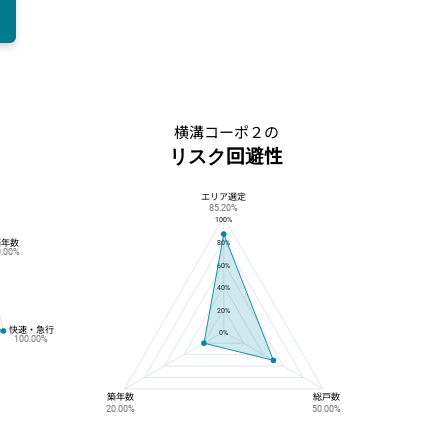
横溝コーポ２の
リスク回避性
エリア選定
横溝コーポ２のリスク回避性
85.20%
100%
築年数
80%
0.00%
60%
40%
20%
快速・急行
0%
100.00%
築年数
総戸数
20.00%
50.00%