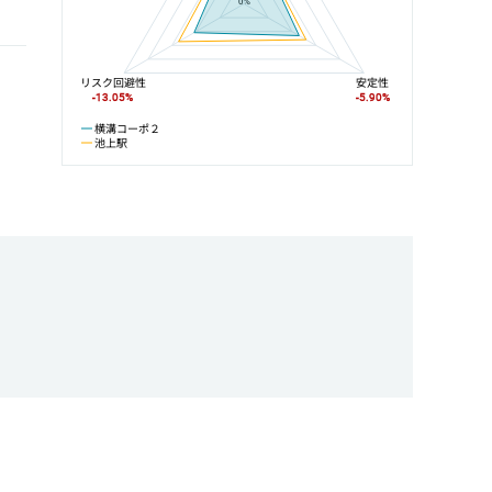
0%
リスク回避性
安定性
-13.05%
-5.90%
横溝コーポ２
池上駅