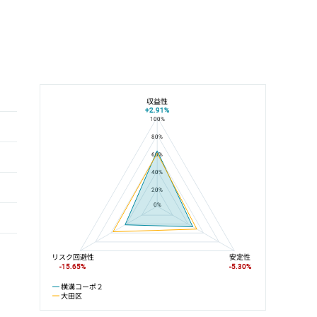
収益性
+2.91%
100%
横溝コーポ２と大田区の平均値の総合評価の比較
80%
60%
40%
20%
0%
リスク回避性
安定性
-15.65%
-5.30%
横溝コーポ２
大田区