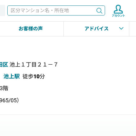
検索
す
お客様の声
アドバイス
田区
池上１丁目２１－７
池上駅
徒歩
10
分
上3階
65/05）