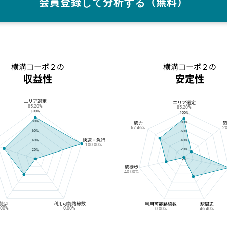
会員登録して分析する（無料）
横溝コーポ２の
横溝コーポ２の
収益性
安定性
エリア選定
横溝コーポ２の収益性
横溝コーポ２の安定性
エリア選定
85.20%
85.20%
100%
100%
80%
80%
駅力
67.46%
2
60%
60%
快速・急行
40%
40%
100.00%
20%
20%
0%
0%
駅徒歩
40.00%
徒歩
利用可能路線数
利用可能路線数
駅周辺
.00%
0.00%
0.00%
46.40%