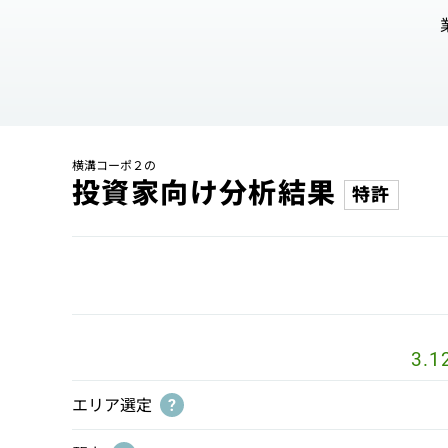
横溝コーポ２の
投資家向け分析結果
特許
3.1
エリア選定
?