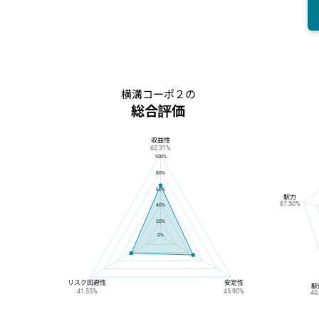
横溝コーポ２の
総合評価
収益性
横溝コーポ２の総合評価
62.31%
100%
80%
60%
駅力
67.50%
40%
20%
0%
リスク回避性
安定性
駅
41.55%
45.90%
40