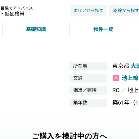
家目線でアドバイス
エリアから探す
路線から探
近・低価格帯
基礎知識
物件一覧
東京都
大
所在地
池上線
交通
RC ／ 地
構造／建階
築61年（19
築年数
ご購入を検討中の方へ