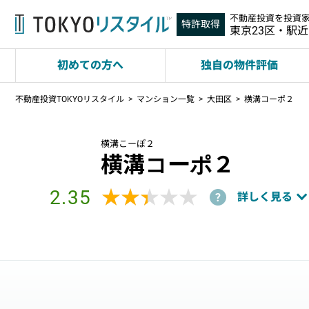
不動産投資を投資
特許取得
東京23区・駅
初めての方へ
独自の物件評価
不動産投資TOKYOリスタイル
マンション一覧
大田区
横溝コーポ２
横溝こーぽ２
横溝コーポ２
2.35
★★★★★
★★★★★
詳しく見る
?