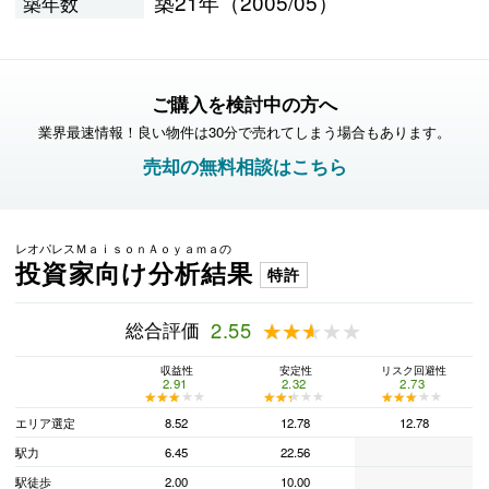
築21年（2005/05）
築年数
ご購入を検討中の方へ
業界最速情報！良い物件は30分で売れてしまう場合もあります。
売却の無料相談はこちら
レオパレスＭａｉｓｏｎＡｏｙａｍａの
投資家向け分析結果
特許
総合評価
2.55
★★★★★
★★★★★
収益性
安定性
リスク回避性
2.91
2.32
2.73
★★★★★
★★★★★
★★★★★
★★★★★
★★★★★
★★★★★
エリア選定
8.52
12.78
12.78
駅力
6.45
22.56
駅徒歩
2.00
10.00