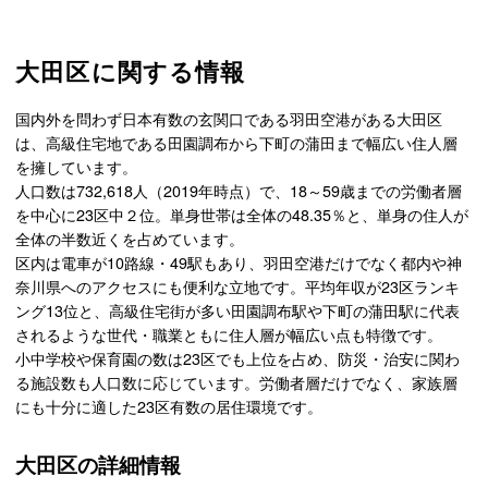
大田区に関する情報
国内外を問わず日本有数の玄関口である羽田空港がある大田区
は、高級住宅地である田園調布から下町の蒲田まで幅広い住人層
を擁しています。
人口数は732,618人（2019年時点）で、18～59歳までの労働者層
を中心に23区中２位。単身世帯は全体の48.35％と、単身の住人が
全体の半数近くを占めています。
区内は電車が10路線・49駅もあり、羽田空港だけでなく都内や神
奈川県へのアクセスにも便利な立地です。平均年収が23区ランキ
ング13位と、高級住宅街が多い田園調布駅や下町の蒲田駅に代表
されるような世代・職業ともに住人層が幅広い点も特徴です。
小中学校や保育園の数は23区でも上位を占め、防災・治安に関わ
る施設数も人口数に応じています。労働者層だけでなく、家族層
にも十分に適した23区有数の居住環境です。
大田区の詳細情報