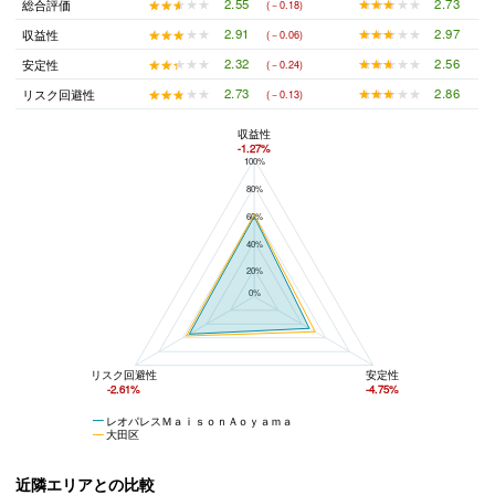
★★★★★
★★★★★
2.73
★★★★★
★★★★★
2.55
総合評価
(－0.18)
★★★★★
★★★★★
2.97
★★★★★
★★★★★
2.91
収益性
(－0.06)
★★★★★
★★★★★
2.56
★★★★★
★★★★★
2.32
安定性
(－0.24)
★★★★★
★★★★★
2.86
★★★★★
★★★★★
2.73
リスク回避性
(－0.13)
収益性
-1.27%
100%
レオパレスＭａｉｓｏｎＡｏｙａｍａと大田区の平均値の総合評価の比較
80%
60%
40%
20%
0%
リスク回避性
安定性
-2.61%
-4.75%
レオパレスＭａｉｓｏｎＡｏｙａｍａ
大田区
近隣エリアとの比較