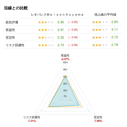
沿線との比較
レオパレスＭａｉｓｏｎＡｏｙａｍａ
池上線の平均値
★★★★★
★★★★★
2.80
★★★★★
★★★★★
2.55
総合評価
(－0.25)
★★★★★
★★★★★
3.11
★★★★★
★★★★★
2.91
収益性
(－0.20)
★★★★★
★★★★★
2.72
★★★★★
★★★★★
2.32
安定性
(－0.40)
★★★★★
★★★★★
2.78
★★★★★
★★★★★
2.73
リスク回避性
(－0.05)
収益性
-4.07%
100%
レオパレスＭａｉｓｏｎＡｏｙａｍａと池上線の平均値の総合評価の比較
80%
60%
40%
20%
0%
リスク回避性
安定性
-1.01%
-7.95%