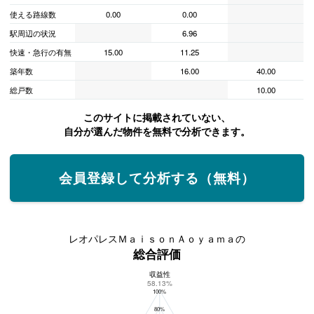
使える路線数
0.00
0.00
駅周辺の状況
6.96
快速・急行の有無
15.00
11.25
築年数
16.00
40.00
総戸数
10.00
このサイトに掲載されていない、
自分が選んだ物件を無料で分析できます。
会員登録して分析する（無料）
レオパレスＭａｉｓｏｎＡｏｙａｍａの
総合評価
収益性
レオパレスＭａｉｓｏｎＡｏｙａｍａの総合評価
58.13%
100%
80%