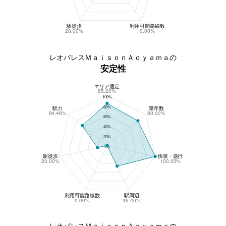
駅徒歩
利用可能路線数
20.00%
0.00%
レオパレスＭａｉｓｏｎＡｏｙａｍａの
安定性
エリア選定
レオパレスＭａｉｓｏｎＡｏｙａｍａの安定性
85.20%
100%
80%
駅力
築年数
64.46%
80.00%
60%
40%
20%
0%
駅徒歩
快速・急行
20.00%
100.00%
利用可能路線数
駅周辺
0.00%
46.40%
レオパレスＭａｉｓｏｎＡｏｙａｍａの