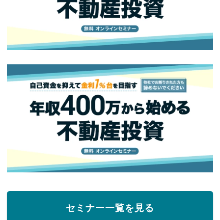
セミナー一覧を見る