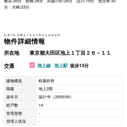
横浜:26分 新橋:28分 武蔵小杉:26分 品川:19分 恵比寿:30
分 大崎:23分
レオパレスＭａｉｓｏｎＡｏｙａｍａの
物件詳細情報
所在地
東京都大田区池上１丁目２６－１１
交通
池上線
池上駅
徒歩13分
建物構造
軽量鉄骨
階建
地上2階
築年月
築21年（2005/05）
総戸数
14
管理形態
-
管理人状況
-