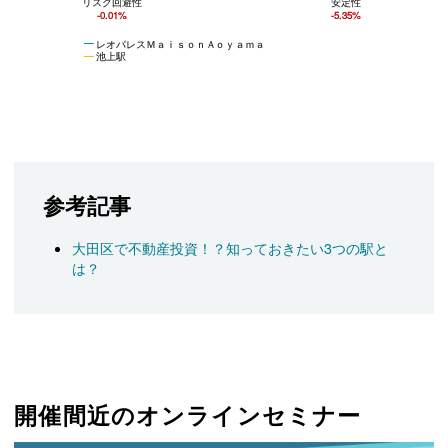
リスク回避性
安定性
-0.01%
-5.35%
レオパレスＭａｉｓｏｎＡｏｙａｍａ
池上駅
参考記事
大田区で不動産投資！？知っておきたい3つの駅と
は？
開催間近のオンラインセミナー