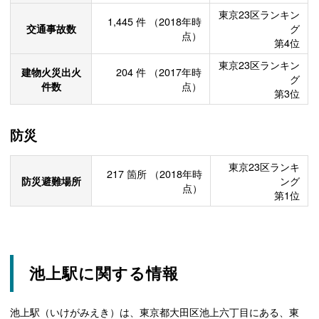
東京23区ランキン
1,445
件
（2018年時
交通事故数
グ
点）
第4位
東京23区ランキン
建物火災出火
204
件
（2017年時
グ
件数
点）
第3位
防災
東京23区ランキ
217
箇所
（2018年時
防災避難場所
ング
点）
第1位
池上駅に関する情報
池上駅（いけがみえき）は、東京都大田区池上六丁目にある、東