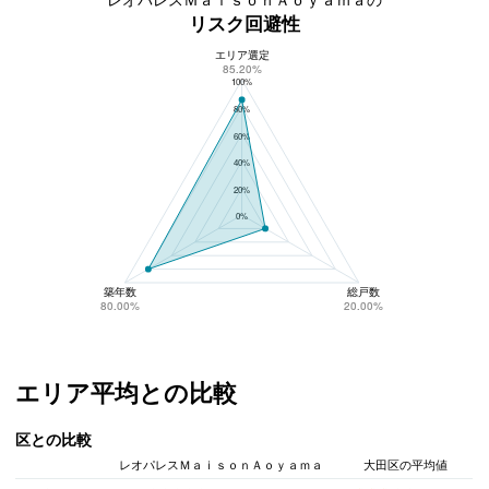
リスク回避性
エリア選定
レオパレスＭａｉｓｏｎＡｏｙａｍａのリスク回避性
85.20%
100%
80%
60%
40%
20%
0%
築年数
総戸数
80.00%
20.00%
エリア平均との比較
区との比較
レオパレスＭａｉｓｏｎＡｏｙａｍａ
大田区の平均値