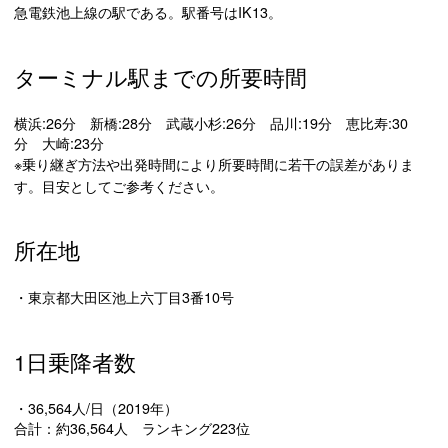
急電鉄池上線の駅である。駅番号はIK13。
ターミナル駅までの所要時間
横浜:26分 新橋:28分 武蔵小杉:26分 品川:19分 恵比寿:30
分 大崎:23分
※乗り継ぎ方法や出発時間により所要時間に若干の誤差がありま
す。目安としてご参考ください。
所在地
・東京都大田区池上六丁目3番10号
1日乗降者数
・36,564人/日（2019年）
合計：約36,564人 ランキング223位