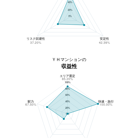
40%
20%
0%
リスク回避性
安定性
37.20%
42.39%
ＹＨマンションの
収益性
エリア選定
ＹＨマンションの収益性
85.20%
100%
80%
60%
駅力
快速・急行
40%
67.50%
100.00%
20%
0%