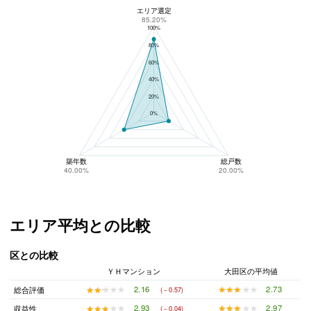
エリア選定
ＹＨマンションのリスク回避性
85.20%
100%
80%
60%
40%
20%
0%
築年数
総戸数
40.00%
20.00%
エリア平均との比較
区との比較
ＹＨマンション
大田区の平均値
★★★★★
★★★★★
2.73
★★★★★
★★★★★
2.16
総合評価
(－0.57)
★★★★★
★★★★★
2.97
★★★★★
★★★★★
2.93
収益性
(－0.04)