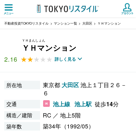
不動産投資TOKYOリスタイル
マンション一覧
大田区
ＹＨマンション
ＹＨまんしょん
ＹＨマンション
2.16
★★★★★
★★★★★
詳しく見る
東京都
池上１丁目２６－
大田区
所在地
６
徒歩
分
池上線
池上駅
14
交通
RC ／ 地上5階
構造／建階
築34年（1992/05）
築年数