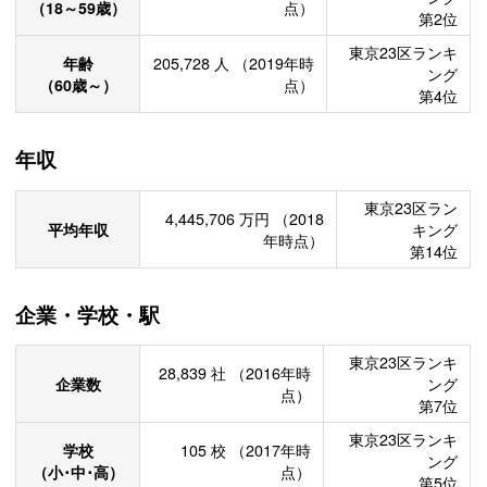
（18～59歳）
点）
第2位
東京23区ランキ
年齢
205,728
人
（2019年時
ング
（60歳～）
点）
第4位
年収
東京23区ラン
4,445,706
万円
（2018
平均年収
キング
年時点）
第14位
企業・学校・駅
東京23区ランキ
28,839
社
（2016年時
企業数
ング
点）
第7位
東京23区ランキ
学校
105
校
（2017年時
ング
（小･中･高）
点）
第5位