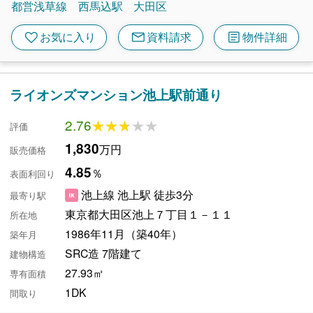
都営浅草線
西馬込駅
大田区
mail
article
favorite
お気に入り
資料請求
物件詳細
ライオンズマンション池上駅前通り
2.76
★★★★★
★★★★★
評価
1,830
万円
販売価格
4.85
％
表面利回り
池上線 池上駅 徒歩3分
最寄り駅
東京都大田区池上７丁目１－１１
所在地
1986年11月（築40年）
築年月
SRC造 7階建て
建物構造
27.93㎡
専有面積
1DK
間取り