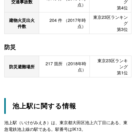
交通事故数
グ
点）
第4位
東京23区ランキン
建物火災出火
204
件
（2017年時
グ
件数
点）
第3位
防災
東京23区ランキ
217
箇所
（2018年時
防災避難場所
ング
点）
第1位
池上駅に関する情報
池上駅（いけがみえき）は、東京都大田区池上六丁目にある、東
急電鉄池上線の駅である。駅番号はIK13。