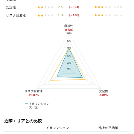
★★★★★
★★★★★
2.56
★★★★★
★★★★★
2.12
安定性
(－0.44)
★★★★★
★★★★★
2.86
★★★★★
★★★★★
1.86
リスク回避性
(－1.00)
収益性
-0.73%
100%
ＹＨマンションと大田区の平均値の総合評価の比較
80%
60%
40%
20%
0%
リスク回避性
安定性
-20.00%
-8.81%
ＹＨマンション
大田区
近隣エリアとの比較
ＹＨマンション
池上の平均値