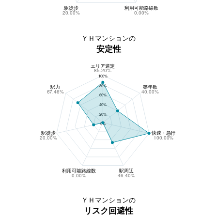
駅徒歩
利用可能路線数
20.00%
0.00%
ＹＨマンションの
安定性
エリア選定
ＹＨマンションの安定性
85.20%
100%
80%
駅力
築年数
67.46%
40.00%
60%
40%
20%
0%
駅徒歩
快速・急行
20.00%
100.00%
利用可能路線数
駅周辺
0.00%
46.40%
ＹＨマンションの
リスク回避性