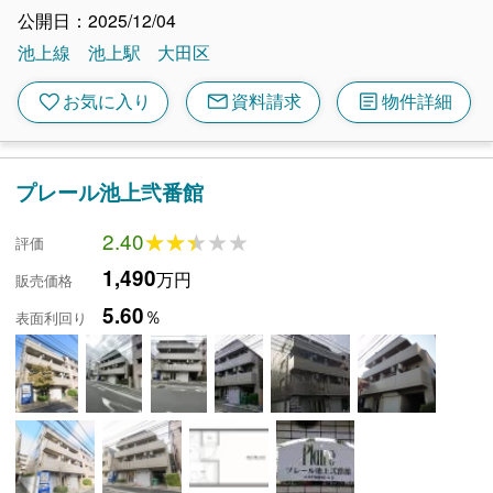
公開日：2025/12/04
池上線
池上駅
大田区
mail
article
favorite
お気に入り
資料請求
物件詳細
プレール池上弐番館
2.40
★★★★★
★★★★★
評価
1,490
万円
販売価格
5.60
％
表面利回り