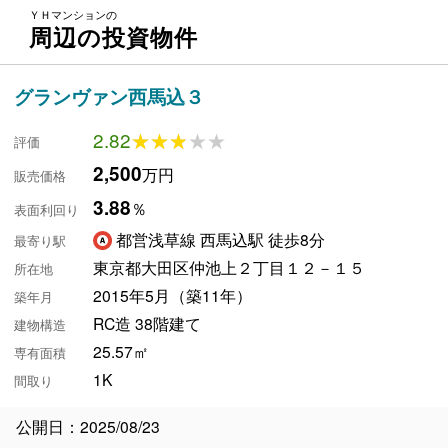
ＹＨマンションの
周辺の投資物件
グランヴァン西馬込３
2.82
★★★★★
★★★★★
評価
2,500
万円
販売価格
3.88
％
表面利回り
都営浅草線 西馬込駅 徒歩8分
最寄り駅
東京都大田区仲池上２丁目１２－１５
所在地
2015年5月（築11年）
築年月
RC造 38階建て
建物構造
25.57㎡
専有面積
1K
間取り
公開日：2025/08/23