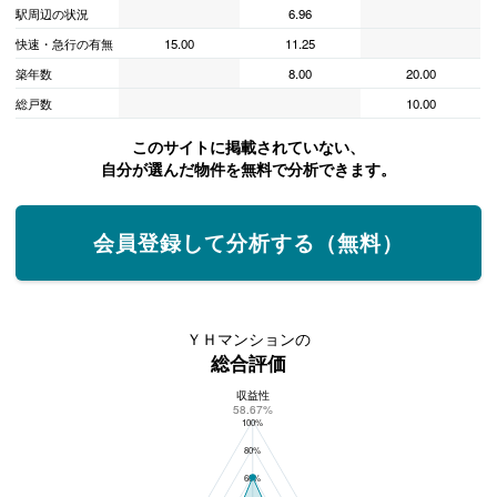
駅周辺の状況
6.96
快速・急行の有無
15.00
11.25
築年数
8.00
20.00
総戸数
10.00
このサイトに掲載されていない、
自分が選んだ物件を無料で分析できます。
会員登録して分析する（無料）
ＹＨマンションの
総合評価
収益性
ＹＨマンションの総合評価
58.67%
100%
80%
60%