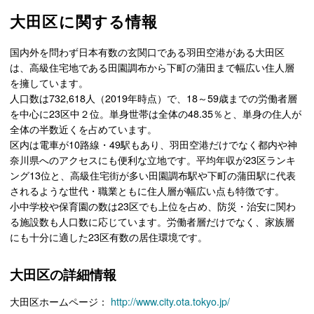
大田区に関する情報
国内外を問わず日本有数の玄関口である羽田空港がある大田区
は、高級住宅地である田園調布から下町の蒲田まで幅広い住人層
を擁しています。
人口数は732,618人（2019年時点）で、18～59歳までの労働者層
を中心に23区中２位。単身世帯は全体の48.35％と、単身の住人が
全体の半数近くを占めています。
区内は電車が10路線・49駅もあり、羽田空港だけでなく都内や神
奈川県へのアクセスにも便利な立地です。平均年収が23区ランキ
ング13位と、高級住宅街が多い田園調布駅や下町の蒲田駅に代表
されるような世代・職業ともに住人層が幅広い点も特徴です。
小中学校や保育園の数は23区でも上位を占め、防災・治安に関わ
る施設数も人口数に応じています。労働者層だけでなく、家族層
にも十分に適した23区有数の居住環境です。
大田区の詳細情報
大田区ホームページ：
http://www.city.ota.tokyo.jp/