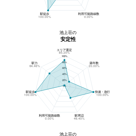
駅徒歩
利用可能路線数
100.00%
0.00%
池上荘の
安定性
エリア選定
池上荘の安定性
85.20%
100%
80%
駅力
築年数
64.46%
20.00%
60%
40%
20%
0%
駅徒歩
快速・急行
100.00%
100.00%
利用可能路線数
駅周辺
0.00%
46.40%
池上荘の