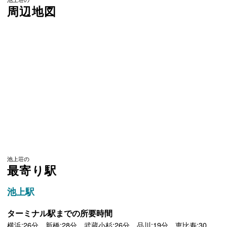
周辺地図
池上荘の
最寄り駅
池上駅
ターミナル駅までの所要時間
横浜:26分 新橋:28分 武蔵小杉:26分 品川:19分 恵比寿:30