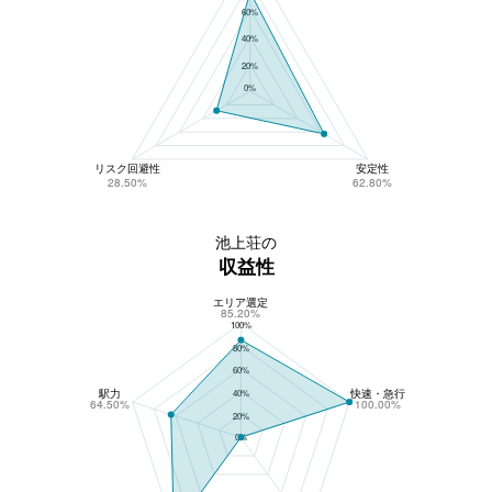
60%
40%
20%
0%
リスク回避性
安定性
28.50%
62.80%
池上荘の
収益性
エリア選定
池上荘の収益性
85.20%
100%
80%
60%
駅力
快速・急行
40%
64.50%
100.00%
20%
0%