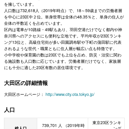
を擁しています。
人口数は732,618人（2019年時点）で、18～59歳までの労働者層
を中心に23区中２位。単身世帯は全体の48.35％と、単身の住人が
全体の半数近くを占めています。
区内は電車が10路線・49駅もあり、羽田空港だけでなく都内や神
奈川県へのアクセスにも便利な立地です。平均年収が23区ランキ
ング13位と、高級住宅街が多い田園調布駅や下町の蒲田駅に代表
されるような世代・職業ともに住人層が幅広い点も特徴です。
小中学校や保育園の数は23区でも上位を占め、防災・治安に関わ
る施設数も人口数に応じています。労働者層だけでなく、家族層
にも十分に適した23区有数の居住環境です。
大田区の詳細情報
大田区ホームページ：
http://www.city.ota.tokyo.jp/
人口
東京23区ランキ
739,701
人
（2019年時
総人口
ング