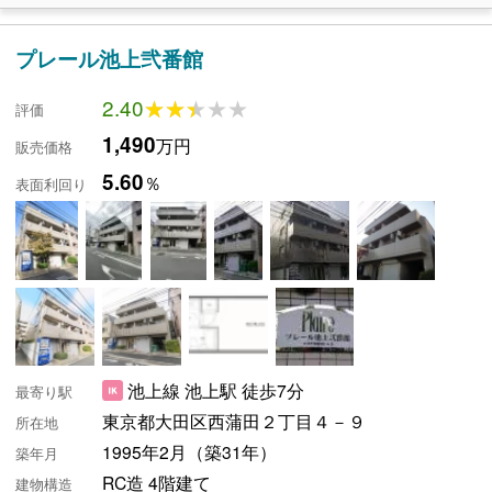
プレール池上弐番館
2.40
★★★★★
★★★★★
評価
1,490
万円
販売価格
5.60
％
表面利回り
池上線 池上駅 徒歩7分
最寄り駅
東京都大田区西蒲田２丁目４－９
所在地
1995年2月（築31年）
築年月
RC造 4階建て
建物構造