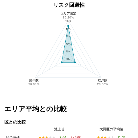
リスク回避性
エリア選定
池上荘のリスク回避性
85.20%
100%
80%
60%
40%
20%
0%
築年数
総戸数
20.00%
20.00%
エリア平均との比較
区との比較
池上荘
大田区の平均値
★★★★★
★★★★★
2.73
★★★★★
★★★★★
2.64
総合評価
(－0.09)