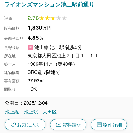
ライオンズマンション池上駅前通り
2.76
★★★★★
★★★★★
評価
1,830
万円
販売価格
4.85
％
表面利回り
池上線 池上駅 徒歩3分
最寄り駅
東京都大田区池上７丁目１－１１
所在地
1986年11月（築40年）
築年月
SRC造 7階建て
建物構造
27.93㎡
専有面積
1DK
間取り
公開日：2025/12/04
池上線
池上駅
大田区
mail
article
favorite
お気に入り
資料請求
物件詳細