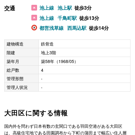
交通
池上線
池上駅
徒歩3分
池上線
千鳥町駅
徒歩13分
都営浅草線
西馬込駅
徒歩14分
建物構造
鉄骨造
階建
地上3階
築年月
築58年（1968/05）
総戸数
4
管理形態
-
管理人状況
-
大田区に関する情報
国内外を問わず日本有数の玄関口である羽田空港がある大田区
は、高級住宅地である田園調布から下町の蒲田まで幅広い住人層