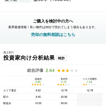
ご購入を検討中の方へ
業界最速情報！良い物件は30分で売れてしまう場合もあります。
売却の無料相談はこちら
池上荘の
投資家向け分析結果
特許
総合評価
2.64
★★★★★
★★★★★
収益性
安定性
リスク回避性
3.63
3.14
1.43
★★★★★
★★★★★
★★★★★
★★★★★
★★★★★
★★★★★
エリア選定
8.52
12.78
12.78
駅力
6.45
22.56
駅徒歩
10.00
50.00