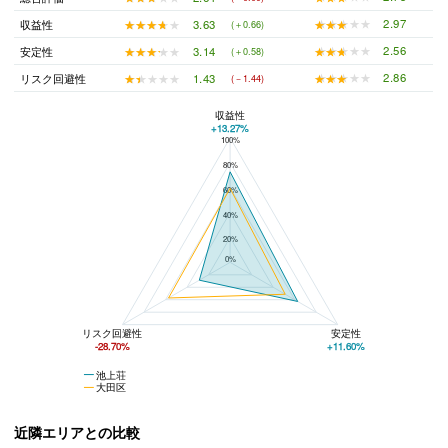
★★★★★
★★★★★
2.97
★★★★★
★★★★★
3.63
収益性
(＋0.66)
★★★★★
★★★★★
2.56
★★★★★
★★★★★
3.14
安定性
(＋0.58)
★★★★★
★★★★★
2.86
★★★★★
★★★★★
1.43
リスク回避性
(－1.44)
収益性
+13.27%
100%
池上荘と大田区の平均値の総合評価の比較
80%
60%
40%
20%
0%
リスク回避性
安定性
-28.70%
+11.60%
池上荘
大田区
近隣エリアとの比較