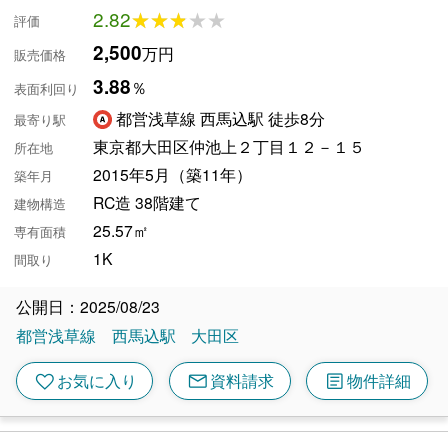
2.82
★★★★★
★★★★★
評価
2,500
万円
販売価格
3.88
％
表面利回り
都営浅草線 西馬込駅 徒歩8分
最寄り駅
東京都大田区仲池上２丁目１２－１５
所在地
2015年5月（築11年）
築年月
RC造 38階建て
建物構造
25.57㎡
専有面積
1K
間取り
公開日：2025/08/23
都営浅草線
西馬込駅
大田区
mail
article
favorite
お気に入り
資料請求
物件詳細