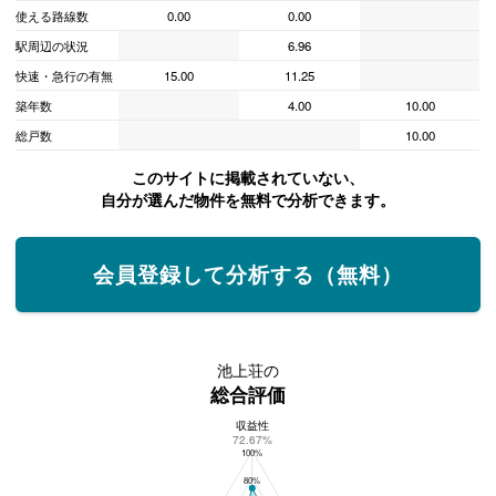
使える路線数
0.00
0.00
駅周辺の状況
6.96
快速・急行の有無
15.00
11.25
築年数
4.00
10.00
総戸数
10.00
このサイトに掲載されていない、
自分が選んだ物件を無料で分析できます。
会員登録して分析する（無料）
池上荘の
総合評価
収益性
池上荘の総合評価
72.67%
100%
80%