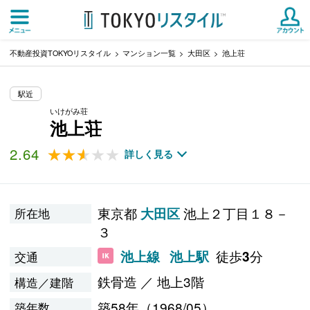
不動産投資TOKYOリスタイル
マンション一覧
大田区
池上荘
駅近
いけがみ荘
池上荘
2.64
★★★★★
★★★★★
詳しく見る
東京都
池上２丁目１８－
大田区
所在地
３
徒歩
分
池上線
池上駅
3
交通
鉄骨造 ／ 地上3階
構造／建階
築58年（1968/05）
築年数