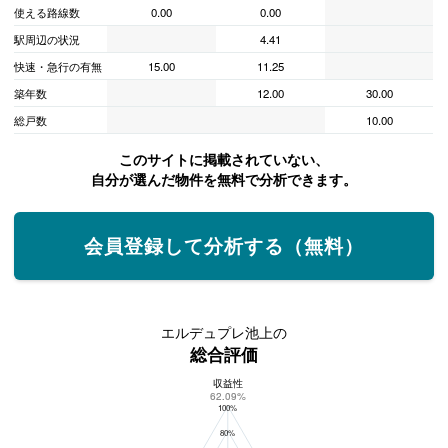
使える路線数
0.00
0.00
駅周辺の状況
4.41
快速・急行の有無
15.00
11.25
築年数
12.00
30.00
総戸数
10.00
このサイトに掲載されていない、
自分が選んだ物件を無料で分析できます。
会員登録して分析する（無料）
エルデュプレ池上の
総合評価
収益性
エルデュプレ池上の総合評価
62.09%
100%
80%