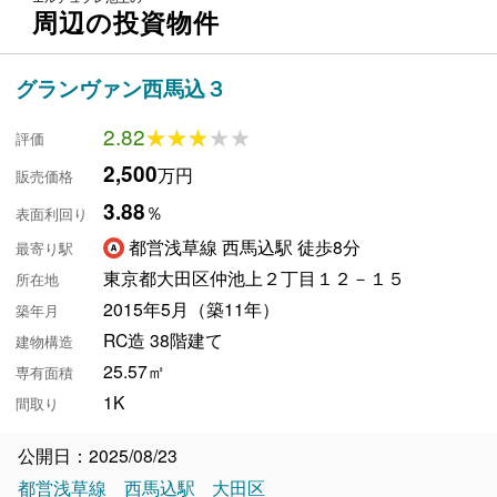
周辺の投資物件
グランヴァン西馬込３
2.82
★★★★★
★★★★★
評価
2,500
万円
販売価格
3.88
％
表面利回り
都営浅草線 西馬込駅 徒歩8分
最寄り駅
東京都大田区仲池上２丁目１２－１５
所在地
2015年5月（築11年）
築年月
RC造 38階建て
建物構造
25.57㎡
専有面積
1K
間取り
公開日：2025/08/23
都営浅草線
西馬込駅
大田区