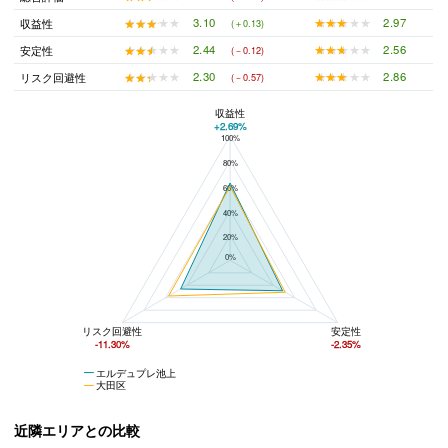
★★★★★
★★★★★
2.97
★★★★★
★★★★★
3.10
収益性
(＋0.13)
★★★★★
★★★★★
2.56
★★★★★
★★★★★
2.44
安定性
(－0.12)
★★★★★
★★★★★
2.86
★★★★★
★★★★★
2.30
リスク回避性
(－0.57)
収益性
+2.69%
100%
エルデュプレ池上と大田区の平均値の総合評価の比較
80%
60%
40%
20%
0%
リスク回避性
安定性
-11.30%
-2.35%
エルデュプレ池上
大田区
近隣エリアとの比較