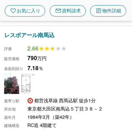
mail
article
favorite
お気に入り
資料請求
物件詳細
レスポアール南馬込
2.66
★★★★★
★★★★★
評価
790
万円
販売価格
7.18
％
表面利回り
都営浅草線 西馬込駅 徒歩1分
最寄り駅
東京都大田区南馬込５丁目３８－２
所在地
1984年3月（築42年）
築年月
RC造 4階建て
建物構造