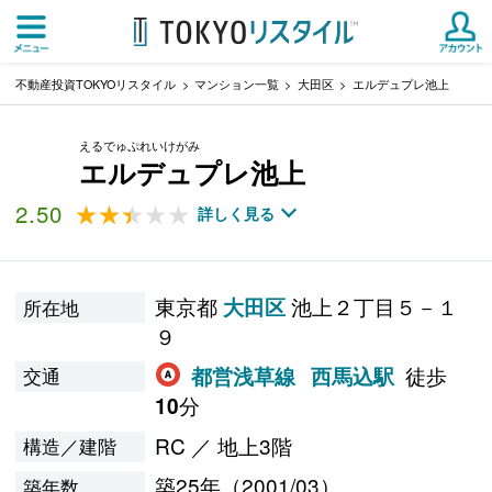
不動産投資TOKYOリスタイル
マンション一覧
大田区
エルデュプレ池上
えるでゅぷれいけがみ
エルデュプレ池上
2.50
★★★★★
★★★★★
詳しく見る
東京都
池上２丁目５－１
大田区
所在地
９
徒歩
都営浅草線
西馬込駅
交通
分
10
RC ／ 地上3階
構造／建階
築25年（2001/03）
築年数