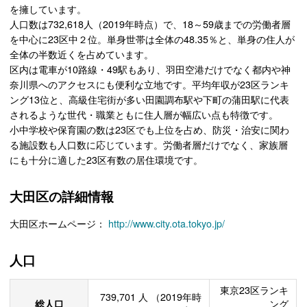
を擁しています。
人口数は732,618人（2019年時点）で、18～59歳までの労働者層
を中心に23区中２位。単身世帯は全体の48.35％と、単身の住人が
全体の半数近くを占めています。
区内は電車が10路線・49駅もあり、羽田空港だけでなく都内や神
奈川県へのアクセスにも便利な立地です。平均年収が23区ランキ
ング13位と、高級住宅街が多い田園調布駅や下町の蒲田駅に代表
されるような世代・職業ともに住人層が幅広い点も特徴です。
小中学校や保育園の数は23区でも上位を占め、防災・治安に関わ
る施設数も人口数に応じています。労働者層だけでなく、家族層
にも十分に適した23区有数の居住環境です。
大田区の詳細情報
大田区ホームページ：
http://www.city.ota.tokyo.jp/
人口
東京23区ランキ
739,701
人
（2019年時
総人口
ング