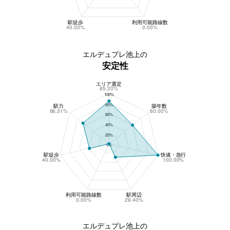
駅徒歩
利用可能路線数
40.00%
0.00%
エルデュプレ池上の
安定性
エリア選定
エルデュプレ池上の安定性
85.20%
100%
80%
駅力
築年数
66.31%
60.00%
60%
40%
20%
0%
駅徒歩
快速・急行
40.00%
100.00%
利用可能路線数
駅周辺
0.00%
29.40%
エルデュプレ池上の