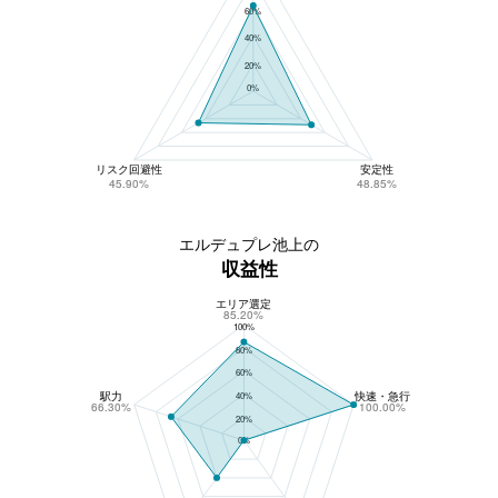
60%
40%
20%
0%
リスク回避性
安定性
45.90%
48.85%
エルデュプレ池上の
収益性
エリア選定
エルデュプレ池上の収益性
85.20%
100%
80%
60%
駅力
快速・急行
40%
66.30%
100.00%
20%
0%