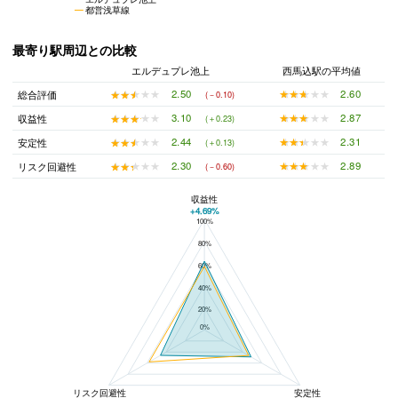
都営浅草線
最寄り駅周辺との比較
エルデュプレ池上
西馬込駅の平均値
★★★★★
★★★★★
2.60
★★★★★
★★★★★
2.50
総合評価
(－0.10)
★★★★★
★★★★★
2.87
★★★★★
★★★★★
3.10
収益性
(＋0.23)
★★★★★
★★★★★
2.31
★★★★★
★★★★★
2.44
安定性
(＋0.13)
★★★★★
★★★★★
2.89
★★★★★
★★★★★
2.30
リスク回避性
(－0.60)
収益性
+4.69%
100%
エルデュプレ池上と西馬込駅の平均値の総合評価の比較
80%
60%
40%
20%
0%
リスク回避性
安定性