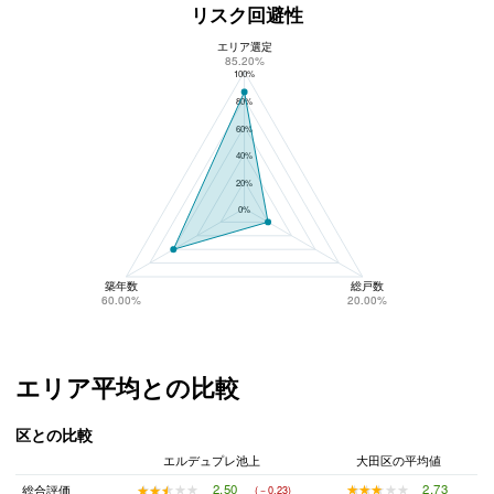
リスク回避性
エリア選定
エルデュプレ池上のリスク回避性
85.20%
100%
80%
60%
40%
20%
0%
築年数
総戸数
60.00%
20.00%
エリア平均との比較
区との比較
エルデュプレ池上
大田区の平均値
★★★★★
★★★★★
2.73
★★★★★
★★★★★
2.50
総合評価
(－0.23)