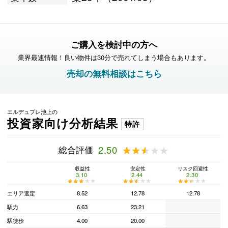
ご購入を検討中の方へ
業界最速情報！良い物件は30分で売れてしまう場合もあります。
売却の無料相談はこちら
エルデュプレ池上の
投資家向け分析結果
特許
総合評価
2.50
★★★★★
★★★★★
収益性
安定性
リスク回避性
3.10
2.44
2.30
★★★★★
★★★★★
★★★★★
★★★★★
★★★★★
★★★★★
エリア選定
8.52
12.78
12.78
駅力
6.63
23.21
駅徒歩
4.00
20.00