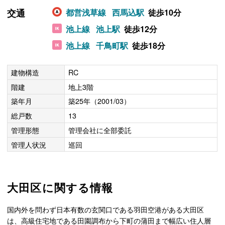
交通
都営浅草線
西馬込駅
徒歩10分
池上線
池上駅
徒歩12分
池上線
千鳥町駅
徒歩18分
建物構造
RC
階建
地上3階
築年月
築25年（2001/03）
総戸数
13
管理形態
管理会社に全部委託
管理人状況
巡回
大田区に関する情報
国内外を問わず日本有数の玄関口である羽田空港がある大田区
は、高級住宅地である田園調布から下町の蒲田まで幅広い住人層