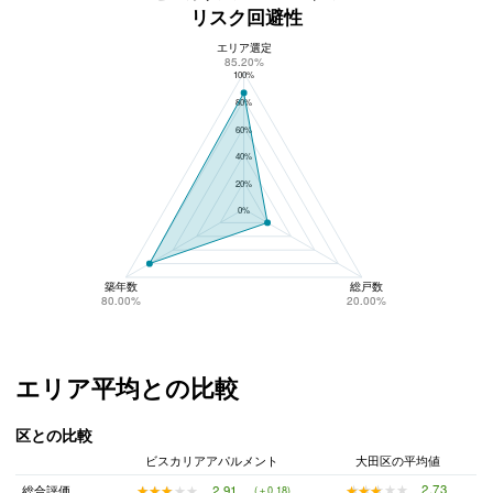
リスク回避性
エリア選定
ビスカリアアパルメントのリスク回避性
85.20%
100%
80%
60%
40%
20%
0%
築年数
総戸数
80.00%
20.00%
エリア平均との比較
区との比較
ビスカリアアパルメント
大田区の平均値
★★★★★
★★★★★
2.73
★★★★★
★★★★★
2.91
総合評価
(＋0.18)