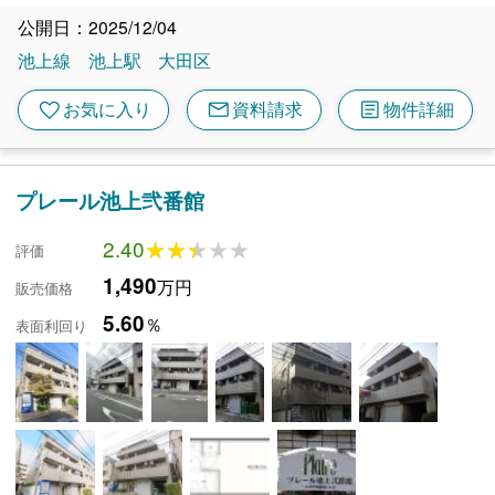
公開日：2025/12/04
池上線
池上駅
大田区
mail
article
favorite
お気に入り
資料請求
物件詳細
プレール池上弐番館
2.40
★★★★★
★★★★★
評価
1,490
万円
販売価格
5.60
％
表面利回り