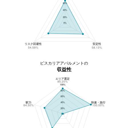
60%
40%
20%
0%
リスク回避性
安定性
54.59%
58.13%
ビスカリアアパルメントの
収益性
エリア選定
ビスカリアアパルメントの収益性
85.20%
100%
80%
60%
駅力
快速・急行
40%
64.50%
100.00%
20%
0%