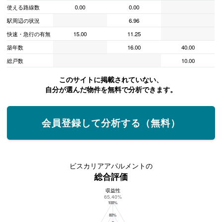
使える路線数
0.00
0.00
駅周辺の状況
6.96
快速・急行の有無
15.00
11.25
築年数
16.00
40.00
総戸数
10.00
このサイトに掲載されていない、
自分が選んだ物件を無料で分析できます。
会員登録して分析する（無料）
ビスカリアアパルメントの
総合評価
収益性
ビスカリアアパルメントの総合評価
65.40%
100%
80%