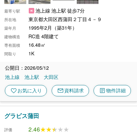
池上線 池上駅 徒歩7分
最寄り駅
東京都大田区西蒲田２丁目４－９
所在地
1995年2月（築31年）
築年月
RC造 4階建て
建物構造
16.48㎡
専有面積
1K
間取り
公開日：2026/05/12
池上線
池上駅
大田区
mail
article
favorite
お気に入り
資料請求
物件詳細
グラビス蒲田
2.46
★★★★★
★★★★★
評価