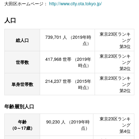
大田区ホームページ：
http://www.city.ota.tokyo.jp/
人口
東京23区ランキ
739,701
人
（2019年時
総人口
ング
点）
第3位
東京23区ランキ
417,968
世帯
（2019年
世帯数
ング
時点）
第2位
東京23区ランキ
214,237
世帯
（2015年
単身世帯数
ング
時点）
第2位
年齢層別人口
東京23区ランキ
年齢
90,230
人
（2019年時
ング
（0～17歳）
点）
第4位