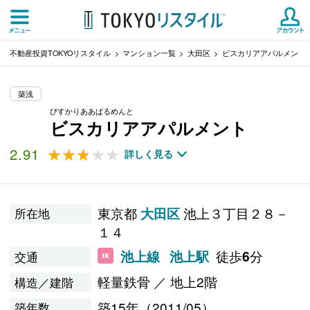
不動産投資TOKYOリスタイル
マンション一覧
大田区
ビスカリアアパルメント
築浅
びすかりああぱるめんと
ビスカリアアパルメント
2.91
★★★★★
★★★★★
詳しく見る
東京都
池上３丁目２８－
大田区
所在地
１４
徒歩
分
池上線
池上駅
6
交通
軽量鉄骨 ／ 地上2階
構造／建階
築15年（2011/05）
築年数