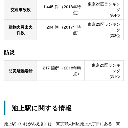
東京23区ランキン
1,445
件
（2018年時
交通事故数
グ
点）
第4位
東京23区ランキン
建物火災出火
204
件
（2017年時
グ
件数
点）
第3位
防災
東京23区ランキ
217
箇所
（2018年時
防災避難場所
ング
点）
第1位
池上駅に関する情報
池上駅（いけがみえき）は、東京都大田区池上六丁目にある、東