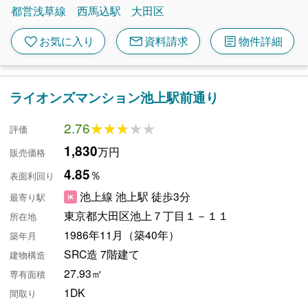
都営浅草線
西馬込駅
大田区
mail
article
favorite
お気に入り
資料請求
物件詳細
ライオンズマンション池上駅前通り
2.76
★★★★★
★★★★★
評価
1,830
万円
販売価格
4.85
％
表面利回り
池上線 池上駅 徒歩3分
最寄り駅
東京都大田区池上７丁目１－１１
所在地
1986年11月（築40年）
築年月
SRC造 7階建て
建物構造
27.93㎡
専有面積
1DK
間取り