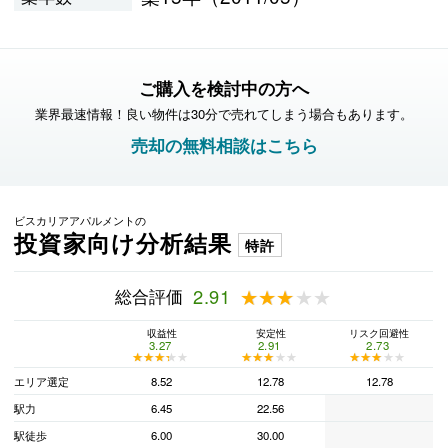
ご購入を検討中の方へ
業界最速情報！良い物件は30分で売れてしまう場合もあります。
売却の無料相談はこちら
ビスカリアアパルメントの
投資家向け分析結果
特許
総合評価
2.91
★★★★★
★★★★★
収益性
安定性
リスク回避性
3.27
2.91
2.73
★★★★★
★★★★★
★★★★★
★★★★★
★★★★★
★★★★★
エリア選定
8.52
12.78
12.78
駅力
6.45
22.56
駅徒歩
6.00
30.00