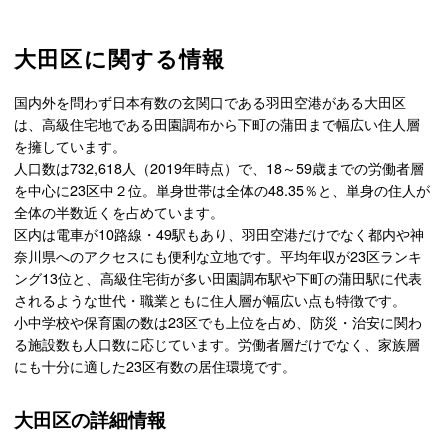
大田区に関する情報
国内外を問わず日本有数の玄関口である羽田空港がある大田区
は、高級住宅地である田園調布から下町の蒲田まで幅広い住人層
を擁しています。
人口数は732,618人（2019年時点）で、18～59歳までの労働者層
を中心に23区中２位。単身世帯は全体の48.35％と、単身の住人が
全体の半数近くを占めています。
区内は電車が10路線・49駅もあり、羽田空港だけでなく都内や神
奈川県へのアクセスにも便利な立地です。平均年収が23区ランキ
ング13位と、高級住宅街が多い田園調布駅や下町の蒲田駅に代表
されるような世代・職業ともに住人層が幅広い点も特徴です。
小中学校や保育園の数は23区でも上位を占め、防災・治安に関わ
る施設数も人口数に応じています。労働者層だけでなく、家族層
にも十分に適した23区有数の居住環境です。
大田区の詳細情報