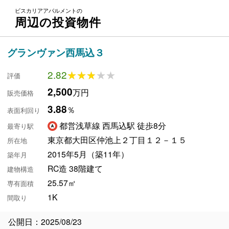
ビスカリアアパルメントの
周辺の投資物件
グランヴァン西馬込３
2.82
★★★★★
★★★★★
評価
2,500
万円
販売価格
3.88
％
表面利回り
都営浅草線 西馬込駅 徒歩8分
最寄り駅
東京都大田区仲池上２丁目１２－１５
所在地
2015年5月（築11年）
築年月
RC造 38階建て
建物構造
25.57㎡
専有面積
1K
間取り
公開日：2025/08/23