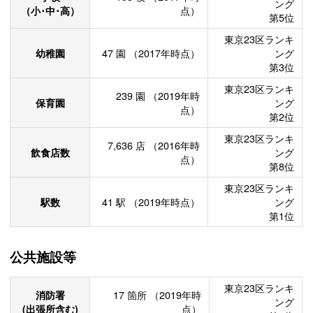
ング
（小･中･高）
点）
第5位
東京23区ランキ
幼稚園
47
園
（2017年時点）
ング
第3位
東京23区ランキ
239
園
（2019年時
保育園
ング
点）
第2位
東京23区ランキ
7,636
店
（2016年時
飲食店数
ング
点）
第8位
東京23区ランキ
駅数
41
駅
（2019年時点）
ング
第1位
公共施設等
東京23区ランキ
消防署
17
箇所
（2019年時
ング
(出張所含む)
点）