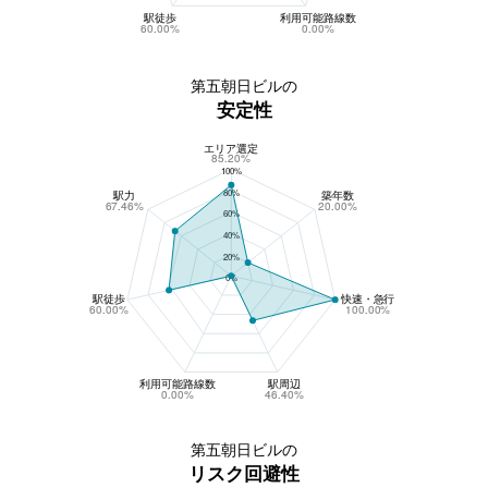
駅徒歩
利用可能路線数
60.00%
0.00%
第五朝日ビルの
安定性
エリア選定
第五朝日ビルの安定性
85.20%
100%
80%
駅力
築年数
67.46%
20.00%
60%
40%
20%
0%
駅徒歩
快速・急行
60.00%
100.00%
利用可能路線数
駅周辺
0.00%
46.40%
第五朝日ビルの
リスク回避性