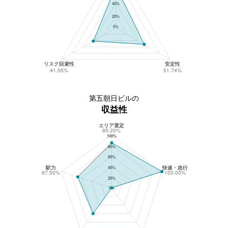
40%
20%
0%
リスク回避性
安定性
41.55%
51.74%
第五朝日ビルの
収益性
エリア選定
第五朝日ビルの収益性
85.20%
100%
80%
60%
駅力
快速・急行
40%
67.50%
100.00%
20%
0%