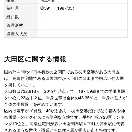
築年月
築59年（1967/05）
総戸数
-
管理形態
-
管理人状況
-
大田区に関する情報
国内外を問わず日本有数の玄関口である羽田空港がある大田区
は、高級住宅地である田園調布から下町の蒲田まで幅広い住人層
を擁しています。
人口数は732,618人（2019年時点）で、18～59歳までの労働者層
を中心に23区中２位。単身世帯は全体の48.35％と、単身の住人が
全体の半数近くを占めています。
区内は電車が10路線・49駅もあり、羽田空港だけでなく都内や神
奈川県へのアクセスにも便利な立地です。平均年収が23区ランキ
ング13位と、高級住宅街が多い田園調布駅や下町の蒲田駅に代表
されるような世代・職業ともに住人層が幅広い点も特徴です。