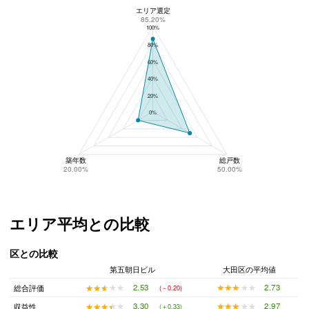
エリア選定
第五朝日ビルのリスク回避性
85.20%
100%
80%
60%
40%
20%
0%
築年数
総戸数
20.00%
50.00%
エリア平均との比較
区との比較
第五朝日ビル
大田区の平均値
★★★★★
★★★★★
2.73
★★★★★
★★★★★
2.53
総合評価
(－0.20)
★★★★★
★★★★★
2.97
★★★★★
★★★★★
3.30
収益性
(＋0.33)