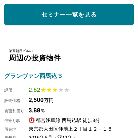
セミナー一覧を見る
第五朝日ビルの
周辺の投資物件
グランヴァン西馬込３
2.82
★★★★★
★★★★★
評価
2,500
万円
販売価格
3.88
％
表面利回り
都営浅草線 西馬込駅 徒歩8分
最寄り駅
東京都大田区仲池上２丁目１２－１５
所在地
2015年5月（築11年）
築年月