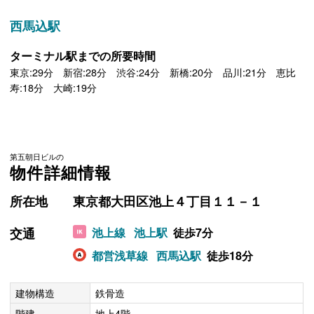
西馬込駅
ターミナル駅までの所要時間
東京:29分 新宿:28分 渋谷:24分 新橋:20分 品川:21分 恵比
寿:18分 大崎:19分
第五朝日ビルの
物件詳細情報
所在地
東京都大田区池上４丁目１１－１
交通
池上線
池上駅
徒歩7分
都営浅草線
西馬込駅
徒歩18分
建物構造
鉄骨造
階建
地上4階