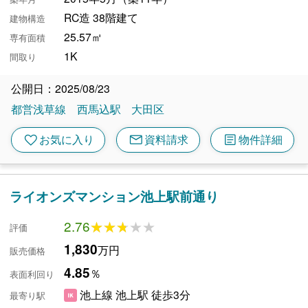
RC造 38階建て
建物構造
25.57㎡
専有面積
1K
間取り
公開日：2025/08/23
都営浅草線
西馬込駅
大田区
mail
article
favorite
お気に入り
資料請求
物件詳細
ライオンズマンション池上駅前通り
2.76
★★★★★
★★★★★
評価
1,830
万円
販売価格
4.85
％
表面利回り
池上線 池上駅 徒歩3分
最寄り駅