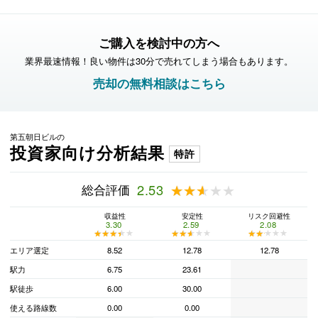
ご購入を検討中の方へ
業界最速情報！良い物件は30分で売れてしまう場合もあります。
売却の無料相談はこちら
第五朝日ビルの
投資家向け分析結果
特許
総合評価
2.53
★★★★★
★★★★★
収益性
安定性
リスク回避性
3.30
2.59
2.08
★★★★★
★★★★★
★★★★★
★★★★★
★★★★★
★★★★★
エリア選定
8.52
12.78
12.78
駅力
6.75
23.61
駅徒歩
6.00
30.00
使える路線数
0.00
0.00