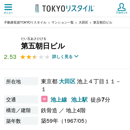
不動産投資TOKYOリスタイル
マンション一覧
大田区
第五朝日ビル
だい五あさひびる
第五朝日ビル
2.53
★★★★★
★★★★★
詳しく見る
東京都
池上４丁目１１－
大田区
所在地
１
徒歩
分
池上線
池上駅
7
交通
鉄骨造 ／ 地上4階
構造／建階
築59年（1967/05）
築年数