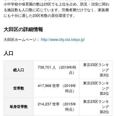
小中学校や保育園の数は23区でも上位を占め、防災・治安に関わ
る施設数も人口数に応じています。労働者層だけでなく、家族層
にも十分に適した23区有数の居住環境です。
大田区の詳細情報
大田区ホームページ：
http://www.city.ota.tokyo.jp/
人口
東京23区ランキ
739,701
人
（2019年時
総人口
ング
点）
第3位
東京23区ランキ
417,968
世帯
（2019年
世帯数
ング
時点）
第2位
東京23区ランキ
214,237
世帯
（2015年
単身世帯数
ング
時点）
第2位