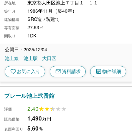
東京都大田区池上７丁目１－１１
所在地
1986年11月（築40年）
築年月
SRC造 7階建て
建物構造
27.93㎡
専有面積
1DK
間取り
公開日：2025/12/04
池上線
池上駅
大田区
mail
article
favorite
お気に入り
資料請求
物件詳細
プレール池上弐番館
2.40
★★★★★
★★★★★
評価
1,490
万円
販売価格
5.60
％
表面利回り