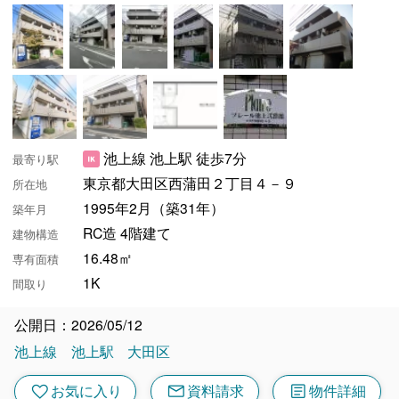
池上線 池上駅 徒歩7分
最寄り駅
東京都大田区西蒲田２丁目４－９
所在地
1995年2月（築31年）
築年月
RC造 4階建て
建物構造
16.48㎡
専有面積
1K
間取り
公開日：2026/05/12
池上線
池上駅
大田区
mail
article
favorite
お気に入り
資料請求
物件詳細