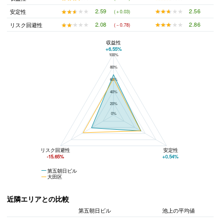
★★★★★
★★★★★
2.56
★★★★★
★★★★★
2.59
安定性
(＋0.03)
★★★★★
★★★★★
2.86
★★★★★
★★★★★
2.08
リスク回避性
(－0.78)
収益性
+6.55%
100%
第五朝日ビルと大田区の平均値の総合評価の比較
80%
60%
40%
20%
0%
リスク回避性
安定性
-15.65%
+0.54%
第五朝日ビル
大田区
近隣エリアとの比較
第五朝日ビル
池上の平均値