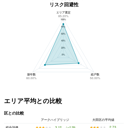
リスク回避性
エリア選定
アークハイブリッジのリスク回避性
85.20%
100%
80%
60%
40%
20%
0%
築年数
総戸数
60.00%
50.00%
エリア平均との比較
区との比較
アークハイブリッジ
大田区の平均値
★★★★★
★★★★★
2.73
★★★★★
★★★★★
3.12
総合評価
(＋0.39)