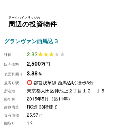
アークハイブリッジの
周辺の投資物件
グランヴァン西馬込３
2.82
★★★★★
★★★★★
評価
2,500
万円
販売価格
3.88
％
表面利回り
都営浅草線 西馬込駅 徒歩8分
最寄り駅
東京都大田区仲池上２丁目１２－１５
所在地
2015年5月（築11年）
築年月
RC造 38階建て
建物構造
25.57㎡
専有面積
1K
間取り