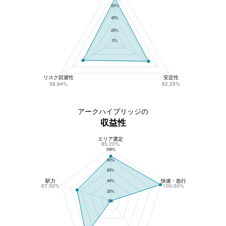
60%
40%
20%
0%
リスク回避性
安定性
58.94%
62.25%
アークハイブリッジの
収益性
エリア選定
アークハイブリッジの収益性
85.20%
100%
80%
60%
駅力
快速・急行
40%
67.50%
100.00%
20%
0%