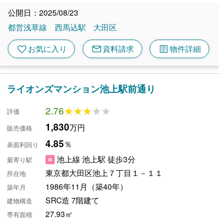
公開日：2025/08/23
都営浅草線
西馬込駅
大田区
mail
article
favorite
お気に入り
資料請求
物件詳細
ライオンズマンション池上駅前通り
2.76
★★★★★
★★★★★
評価
1,830
万円
販売価格
4.85
％
表面利回り
池上線 池上駅 徒歩3分
最寄り駅
東京都大田区池上７丁目１－１１
所在地
1986年11月（築40年）
築年月
SRC造 7階建て
建物構造
27.93㎡
専有面積