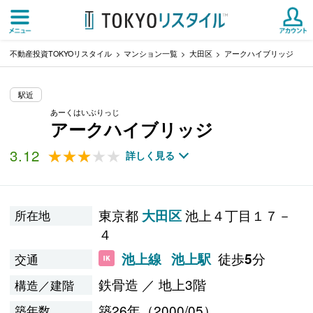
不動産投資TOKYOリスタイル
マンション一覧
大田区
アークハイブリッジ
駅近
あーくはいぶりっじ
アークハイブリッジ
3.12
★★★★★
★★★★★
詳しく見る
東京都
池上４丁目１７－
大田区
所在地
４
徒歩
分
池上線
池上駅
5
交通
鉄骨造 ／ 地上3階
構造／建階
築26年（2000/05）
築年数