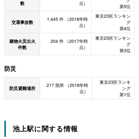
数
点）
第5位
東京23区ランキン
1,445
件
（2018年時
交通事故数
グ
点）
第4位
東京23区ランキン
建物火災出火
204
件
（2017年時
グ
件数
点）
第3位
防災
東京23区ランキ
217
箇所
（2018年時
防災避難場所
ング
点）
第1位
池上駅に関する情報