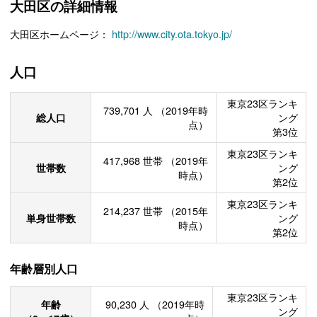
大田区の詳細情報
大田区ホームページ：
http://www.city.ota.tokyo.jp/
人口
東京23区ランキ
739,701
人
（2019年時
総人口
ング
点）
第3位
東京23区ランキ
417,968
世帯
（2019年
世帯数
ング
時点）
第2位
東京23区ランキ
214,237
世帯
（2015年
単身世帯数
ング
時点）
第2位
年齢層別人口
東京23区ランキ
年齢
90,230
人
（2019年時
ング