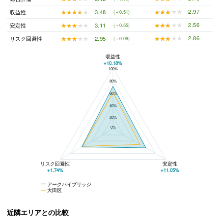
★★★★★
★★★★★
2.97
★★★★★
★★★★★
3.48
収益性
(＋0.51)
★★★★★
★★★★★
2.56
★★★★★
★★★★★
3.11
安定性
(＋0.55)
★★★★★
★★★★★
2.86
★★★★★
★★★★★
2.95
リスク回避性
(＋0.09)
収益性
+10.18%
100%
アークハイブリッジと大田区の平均値の総合評価の比較
80%
60%
40%
20%
0%
リスク回避性
安定性
+1.74%
+11.05%
アークハイブリッジ
大田区
近隣エリアとの比較