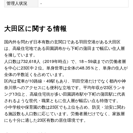
管理人状況
-
大田区に関する情報
国内外を問わず日本有数の玄関口である羽田空港がある大田区
は、高級住宅地である田園調布から下町の蒲田まで幅広い住人層
を擁しています。
人口数は732,618人（2019年時点）で、18～59歳までの労働者層
を中心に23区中２位。単身世帯は全体の48.35％と、単身の住人が
全体の半数近くを占めています。
区内は電車が10路線・49駅もあり、羽田空港だけでなく都内や神
奈川県へのアクセスにも便利な立地です。平均年収が23区ランキ
ング13位と、高級住宅街が多い田園調布駅や下町の蒲田駅に代表
されるような世代・職業ともに住人層が幅広い点も特徴です。
小中学校や保育園の数は23区でも上位を占め、防災・治安に関わ
る施設数も人口数に応じています。労働者層だけでなく、家族層
にも十分に適した23区有数の居住環境です。