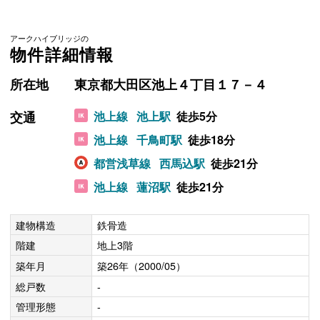
アークハイブリッジの
物件詳細情報
所在地
東京都大田区池上４丁目１７－４
交通
池上線
池上駅
徒歩5分
池上線
千鳥町駅
徒歩18分
都営浅草線
西馬込駅
徒歩21分
池上線
蓮沼駅
徒歩21分
建物構造
鉄骨造
階建
地上3階
築年月
築26年（2000/05）
総戸数
-
管理形態
-