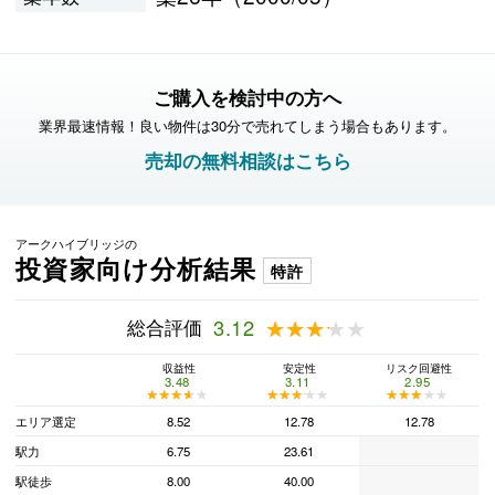
ご購入を検討中の方へ
業界最速情報！良い物件は30分で売れてしまう場合もあります。
売却の無料相談はこちら
アークハイブリッジの
投資家向け分析結果
特許
総合評価
3.12
★★★★★
★★★★★
収益性
安定性
リスク回避性
3.48
3.11
2.95
★★★★★
★★★★★
★★★★★
★★★★★
★★★★★
★★★★★
エリア選定
8.52
12.78
12.78
駅力
6.75
23.61
駅徒歩
8.00
40.00