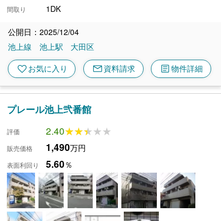
1DK
間取り
公開日：2025/12/04
池上線
池上駅
大田区
mail
article
favorite
お気に入り
資料請求
物件詳細
プレール池上弐番館
2.40
★★★★★
★★★★★
評価
1,490
万円
販売価格
5.60
％
表面利回り