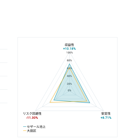
収益性
+10.18%
100%
セザール池上と大田区の平均値の総合評価の比較
80%
60%
40%
20%
0%
リスク回避性
安定性
-11.30%
+8.71%
セザール池上
大田区