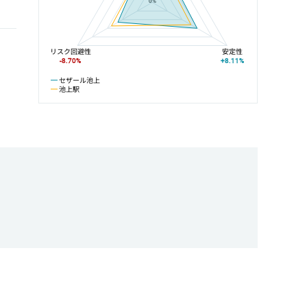
0%
リスク回避性
安定性
-8.70%
+8.11%
セザール池上
池上駅