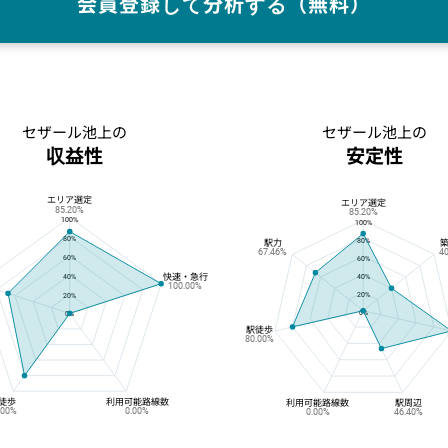
会員登録して分析する（無料）
セザール池上の
セザール池上の
収益性
安定性
エリア選定
セザール池上の収益性
セザール池上の安定性
エリア選定
85.20%
85.20%
100%
100%
80%
80%
駅力
67.46%
4
60%
60%
快速・急行
40%
40%
100.00%
20%
20%
0%
0%
駅徒歩
80.00%
徒歩
利用可能路線数
利用可能路線数
駅周辺
.00%
0.00%
0.00%
46.40%