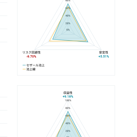
80%
60%
40%
20%
0%
リスク回避性
安定性
-9.70%
+5.51%
セザール池上
池上線
収益性
+9.18%
100%
セザール池上と池上駅の平均値の総合評価の比較
80%
60%
40%
20%