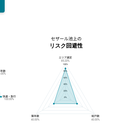
セザール池上の
リスク回避性
エリア選定
セザール池上のリスク回避性
85.20%
100%
築年数
80%
0.00%
60%
40%
20%
快速・急行
0%
100.00%
築年数
総戸数
40.00%
40.00%