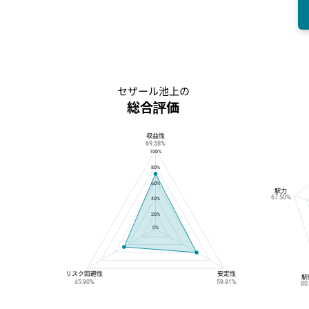
セザール池上の
総合評価
収益性
セザール池上の総合評価
69.58%
100%
80%
60%
駅力
67.50%
40%
20%
0%
リスク回避性
安定性
駅
45.90%
59.91%
80