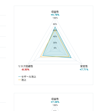
収益性
+9.78%
100%
セザール池上と池上の平均値の総合評価の比較
80%
60%
40%
20%
0%
リスク回避性
安定性
-8.30%
+7.71%
セザール池上
池上
収益性
+7.38%
100%
セザール池上と池上線の平均値の総合評価の比較