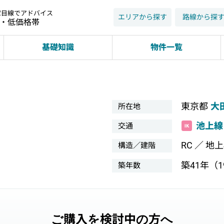
家目線でアドバイス
エリアから探す
路線から探
近・低価格帯
基礎知識
物件一覧
東京都
大
所在地
池上線
交通
RC ／ 地
構造／建階
築41年（19
築年数
ご購入を検討中の方へ