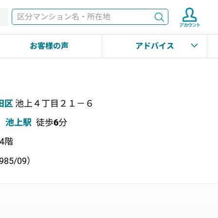
検索
す
お客様の声
アドバイス
田区
池上４丁目２１－６
池上駅
徒歩
6
分
上4階
85/09）