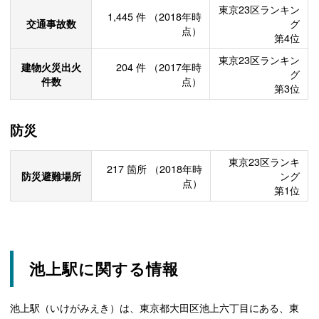
東京23区ランキン
1,445
件
（2018年時
交通事故数
グ
点）
第4位
東京23区ランキン
建物火災出火
204
件
（2017年時
グ
件数
点）
第3位
防災
東京23区ランキ
217
箇所
（2018年時
防災避難場所
ング
点）
第1位
池上駅に関する情報
池上駅（いけがみえき）は、東京都大田区池上六丁目にある、東