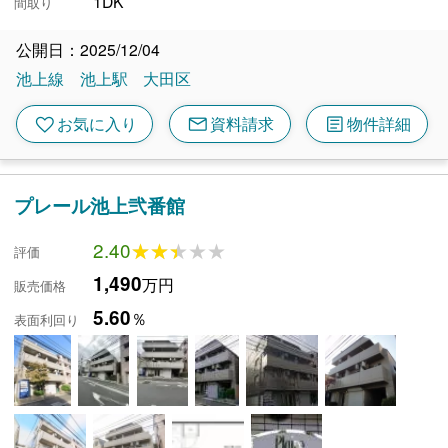
1DK
間取り
公開日：2025/12/04
池上線
池上駅
大田区
mail
article
favorite
お気に入り
資料請求
物件詳細
プレール池上弐番館
2.40
★★★★★
★★★★★
評価
1,490
万円
販売価格
5.60
％
表面利回り