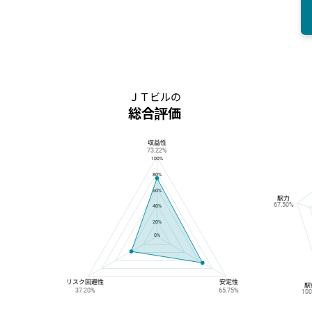
ＪＴビルの
総合評価
収益性
ＪＴビルの総合評価
73.22%
100%
80%
60%
駅力
67.50%
40%
20%
0%
リスク回避性
安定性
駅
37.20%
65.75%
10