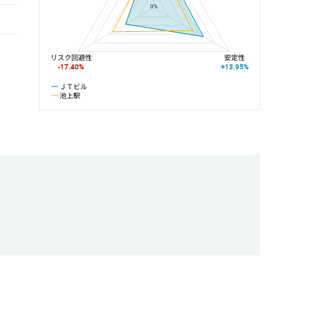
0%
リスク回避性
安定性
-17.40%
+13.95%
ＪＴビル
池上駅