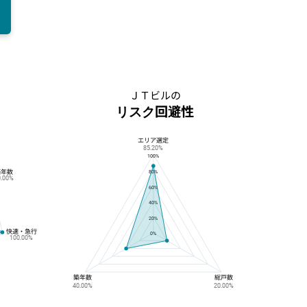
ＪＴビルの
リスク回避性
エリア選定
ＪＴビルのリスク回避性
85.20%
100%
築年数
80%
0.00%
60%
40%
20%
快速・急行
0%
100.00%
築年数
総戸数
40.00%
20.00%