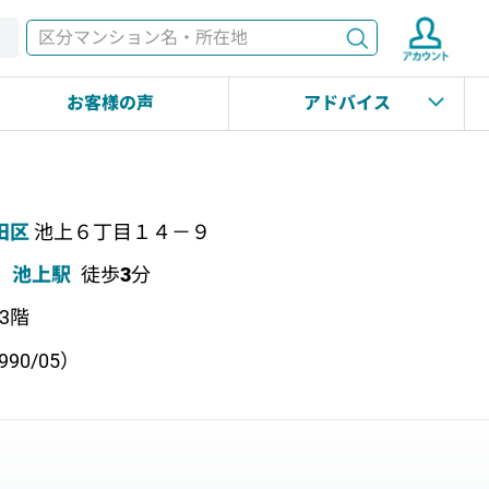
検索
す
お客様の声
アドバイス
田区
池上６丁目１４－９
池上駅
徒歩
3
分
上3階
90/05）