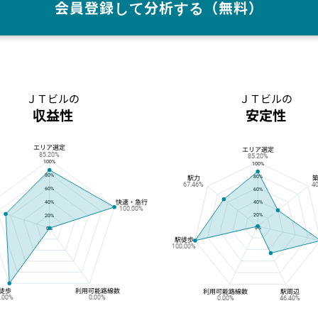
会員登録して分析する（無料）
ＪＴビルの
ＪＴビルの
収益性
安定性
エリア選定
ＪＴビルの収益性
ＪＴビルの安定性
エリア選定
85.20%
85.20%
100%
100%
80%
80%
駅力
67.46%
4
60%
60%
快速・急行
40%
40%
100.00%
20%
20%
0%
0%
駅徒歩
100.00%
徒歩
利用可能路線数
利用可能路線数
駅周辺
0.00%
0.00%
0.00%
46.40%