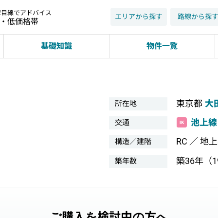
家目線でアドバイス
エリアから探す
路線から探
近・低価格帯
基礎知識
物件一覧
東京都
大
所在地
池上線
交通
RC ／ 地
構造／建階
築36年（19
築年数
ご購入を検討中の方へ