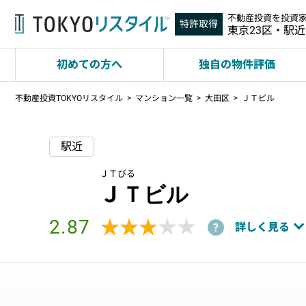
不動産投資を投資
特許取得
東京23区・駅
初めての方へ
独自の物件評価
不動産投資TOKYOリスタイル
マンション一覧
大田区
ＪＴビル
駅近
ＪＴびる
ＪＴビル
2.87
★★★★★
★★★★★
詳しく見る
?