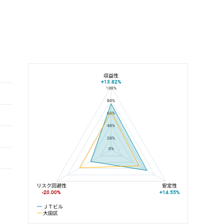
収益性
+13.82%
100%
ＪＴビルと大田区の平均値の総合評価の比較
80%
60%
40%
20%
0%
リスク回避性
安定性
-20.00%
+14.55%
ＪＴビル
大田区