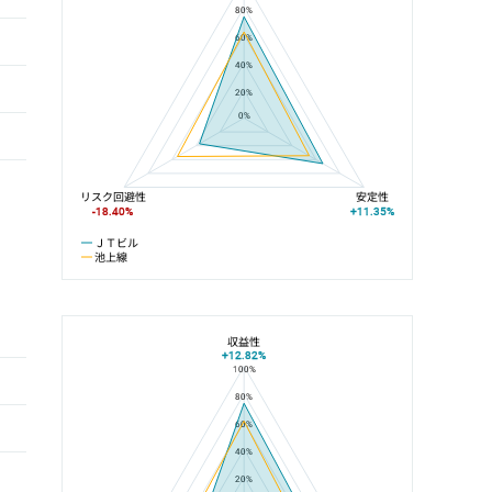
80%
60%
40%
20%
0%
リスク回避性
安定性
-18.40%
+11.35%
ＪＴビル
池上線
収益性
+12.82%
100%
ＪＴビルと池上駅の平均値の総合評価の比較
80%
60%
40%
20%