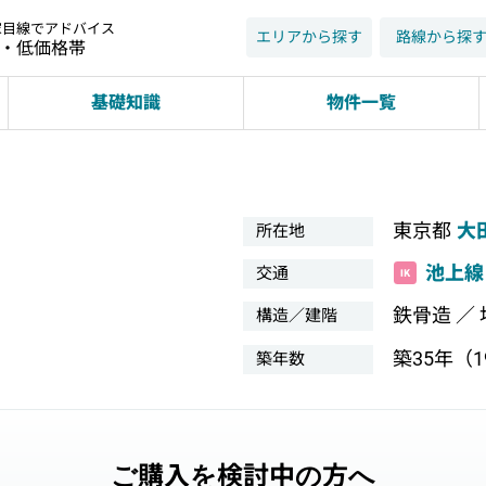
家目線でアドバイス
エリアから探す
路線から探
近・低価格帯
基礎知識
物件一覧
東京都
大
所在地
池上線
交通
鉄骨造 ／
構造／建階
築35年（19
築年数
ご購入を検討中の方へ