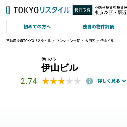
不動産投資を投資
特許取得
東京23区・駅
初めての方へ
独自の物件評価
不動産投資TOKYOリスタイル
マンション一覧
大田区
伊山ビル
伊山びる
伊山ビル
2.74
★★★★★
★★★★★
詳しく見る
?