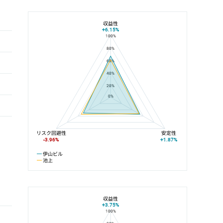
収益性
+6.15%
100%
伊山ビルと池上の平均値の総合評価の比較
80%
60%
40%
20%
0%
リスク回避性
安定性
-3.96%
+1.87%
伊山ビル
池上
収益性
+3.75%
100%
伊山ビルと池上線の平均値の総合評価の比較