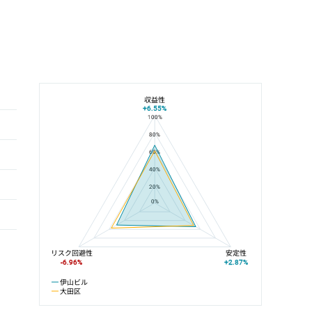
収益性
+6.55%
100%
伊山ビルと大田区の平均値の総合評価の比較
80%
60%
40%
20%
0%
リスク回避性
安定性
-6.96%
+2.87%
伊山ビル
大田区