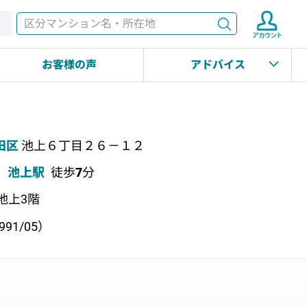
検索
す
お客様の声
アドバイス
田区
池上６丁目２６－１２
池上駅
徒歩
7
分
 地上3階
91/05）