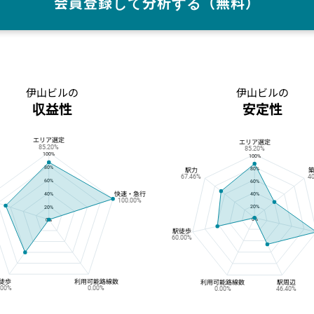
会員登録して分析する（無料）
伊山ビルの
伊山ビルの
収益性
安定性
エリア選定
伊山ビルの収益性
伊山ビルの安定性
エリア選定
85.20%
85.20%
100%
100%
80%
80%
駅力
67.46%
4
60%
60%
快速・急行
40%
40%
100.00%
20%
20%
0%
0%
駅徒歩
60.00%
徒歩
利用可能路線数
利用可能路線数
駅周辺
.00%
0.00%
0.00%
46.40%