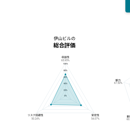
伊山ビルの
総合評価
収益性
伊山ビルの総合評価
65.95%
100%
80%
60%
駅力
67.50%
40%
20%
0%
リスク回避性
安定性
駅
50.24%
54.07%
60