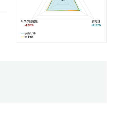
0%
リスク回避性
安定性
-4.36%
+2.27%
伊山ビル
池上駅