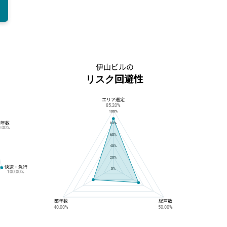
伊山ビルの
リスク回避性
エリア選定
伊山ビルのリスク回避性
85.20%
100%
築年数
80%
0.00%
60%
40%
20%
快速・急行
0%
100.00%
築年数
総戸数
40.00%
50.00%