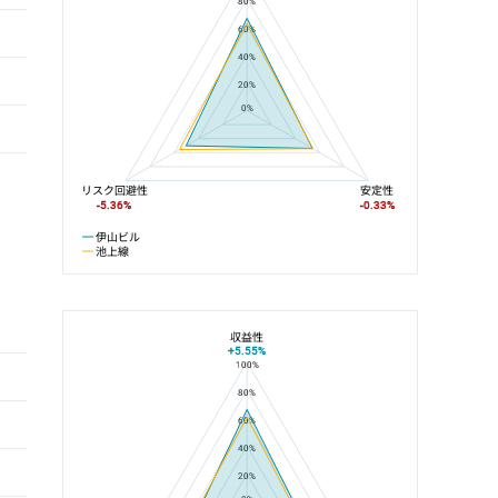
80%
60%
40%
20%
0%
リスク回避性
安定性
-5.36%
-0.33%
伊山ビル
池上線
収益性
+5.55%
100%
伊山ビルと池上駅の平均値の総合評価の比較
80%
60%
40%
20%