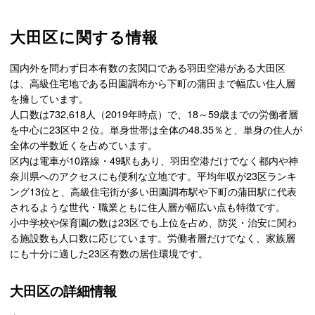
大田区に関する情報
国内外を問わず日本有数の玄関口である羽田空港がある大田区
は、高級住宅地である田園調布から下町の蒲田まで幅広い住人層
を擁しています。
人口数は732,618人（2019年時点）で、18～59歳までの労働者層
を中心に23区中２位。単身世帯は全体の48.35％と、単身の住人が
全体の半数近くを占めています。
区内は電車が10路線・49駅もあり、羽田空港だけでなく都内や神
奈川県へのアクセスにも便利な立地です。平均年収が23区ランキ
ング13位と、高級住宅街が多い田園調布駅や下町の蒲田駅に代表
されるような世代・職業ともに住人層が幅広い点も特徴です。
小中学校や保育園の数は23区でも上位を占め、防災・治安に関わ
る施設数も人口数に応じています。労働者層だけでなく、家族層
にも十分に適した23区有数の居住環境です。
大田区の詳細情報