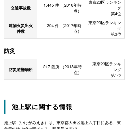
東京23区ランキン
1,445
件
（2018年時
交通事故数
グ
点）
第4位
東京23区ランキン
建物火災出火
204
件
（2017年時
グ
件数
点）
第3位
防災
東京23区ランキ
217
箇所
（2018年時
防災避難場所
ング
点）
第1位
池上駅に関する情報
池上駅（いけがみえき）は、東京都大田区池上六丁目にある、東
急電鉄池上線の駅である。駅番号はIK13。