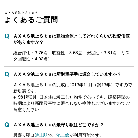
ＡＸＡＳ池上Ｓｔａの
よくあるご質問
ＡＸＡＳ池上Ｓｔａは建物全体としてどれくらいの投資価値
がありますか？
総合評価：3.76点（収益性：3.63点 安定性：3.61点 リス
ク回避性：4.03点）
ＡＸＡＳ池上Ｓｔａは新耐震基準に適合していますか？
ＡＸＡＳ池上Ｓｔａの完成は2013年11月（築13年）ですので
新耐震です。
※1981年6月1日以降に竣工した物件であっても、建築確認の
時期により新耐震基準に適合しない物件もございますのでご
留意ください
ＡＸＡＳ池上Ｓｔａの最寄り駅はどこですか？
最寄り駅は
池上駅
で、
池上線
が利用可能です。