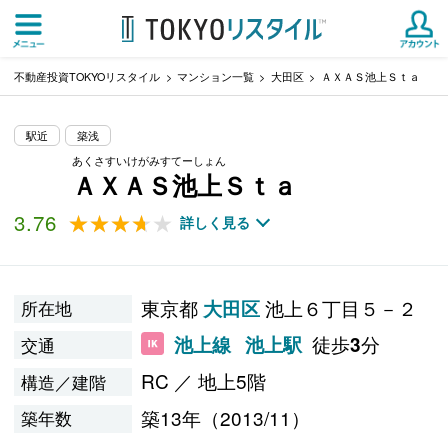
不動産投資TOKYOリスタイル
マンション一覧
大田区
ＡＸＡＳ池上Ｓｔａ
駅近
築浅
あくさすいけがみすてーしょん
ＡＸＡＳ池上Ｓｔａ
3.76
★★★★★
★★★★★
詳しく見る
東京都
池上６丁目５－２
大田区
所在地
徒歩
分
池上線
池上駅
3
交通
RC ／ 地上5階
構造／建階
築13年（2013/11）
築年数