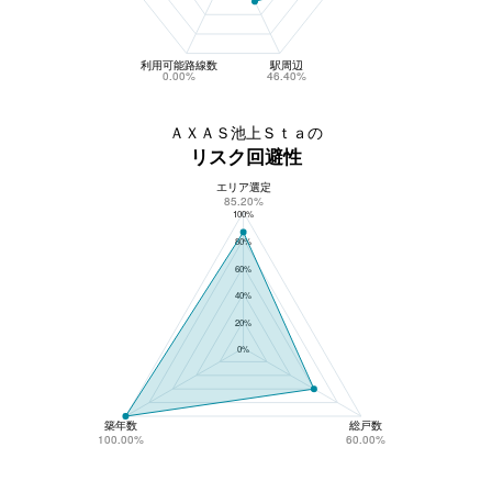
利用可能路線数
駅周辺
0.00%
46.40%
ＡＸＡＳ池上Ｓｔａの
リスク回避性
エリア選定
ＡＸＡＳ池上Ｓｔａのリスク回避性
85.20%
100%
80%
60%
40%
20%
0%
築年数
総戸数
100.00%
60.00%