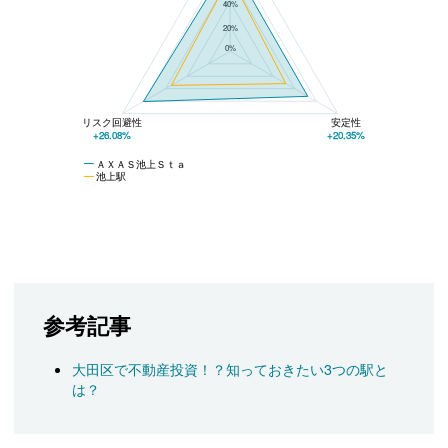
40%
20%
0%
リスク回避性
安定性
+26.08%
+20.35%
ＡＸＡＳ池上Ｓｔａ
池上駅
参考記事
大田区で不動産投資！？知っておきたい3つの駅と
は？