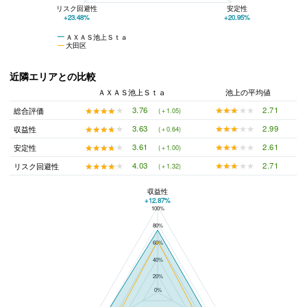
リスク回避性
安定性
+23.48%
+20.95%
ＡＸＡＳ池上Ｓｔａ
大田区
近隣エリアとの比較
ＡＸＡＳ池上Ｓｔａ
池上の平均値
★★★★★
★★★★★
2.71
★★★★★
★★★★★
3.76
総合評価
(＋1.05)
★★★★★
★★★★★
2.99
★★★★★
★★★★★
3.63
収益性
(＋0.64)
★★★★★
★★★★★
2.61
★★★★★
★★★★★
3.61
安定性
(＋1.00)
★★★★★
★★★★★
2.71
★★★★★
★★★★★
4.03
リスク回避性
(＋1.32)
収益性
+12.87%
100%
ＡＸＡＳ池上Ｓｔａと池上の平均値の総合評価の比較
80%
60%
40%
20%
0%