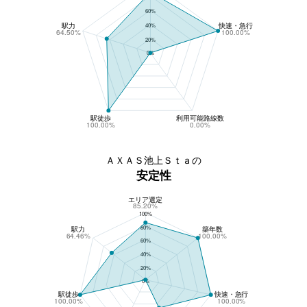
60%
駅力
快速・急行
40%
64.50%
100.00%
20%
0%
駅徒歩
利用可能路線数
100.00%
0.00%
ＡＸＡＳ池上Ｓｔａの
安定性
エリア選定
ＡＸＡＳ池上Ｓｔａの安定性
85.20%
100%
80%
駅力
築年数
64.46%
100.00%
60%
40%
20%
0%
駅徒歩
快速・急行
100.00%
100.00%