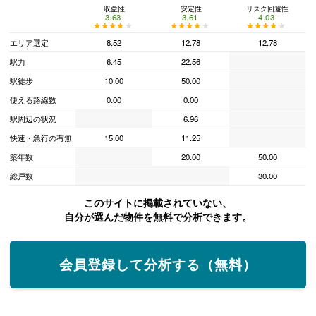
収益性
安定性
リスク回避性
3.63
3.61
4.03
★★★★★
★★★★★
★★★★★
★★★★★
★★★★★
★★★★★
エリア選定
8.52
12.78
12.78
駅力
6.45
22.56
駅徒歩
10.00
50.00
使える路線数
0.00
0.00
駅周辺の状況
6.96
快速・急行の有無
15.00
11.25
築年数
20.00
50.00
総戸数
30.00
このサイトに掲載されていない、
自分が選んだ物件を無料で分析できます。
会員登録して分析する（無料）