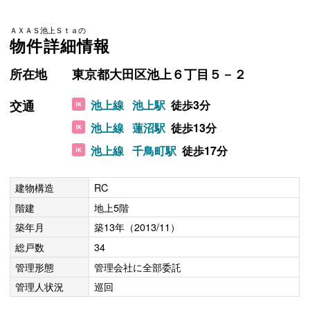
ＡＸＡＳ池上Ｓｔａの
物件詳細情報
所在地
東京都大田区池上６丁目５－２
交通
池上線
池上駅
徒歩3分
池上線
蓮沼駅
徒歩13分
池上線
千鳥町駅
徒歩17分
建物構造
RC
階建
地上5階
築年月
築13年（2013/11）
総戸数
34
管理形態
管理会社に全部委託
管理人状況
巡回