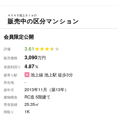
ＡＸＡＳ池上Ｓｔａの
販売中の区分マンション
会員限定公開
3.61
★★★★★
★★★★★
評価
3,090
万円
販売価格
4.87
％
表面利回り
池上線 池上駅 徒歩3分
最寄り駅
-
所在地
2013年11月（築13年）
築年月
RC造 5階建て
建物構造
25.35㎡
専有面積
1K
間取り