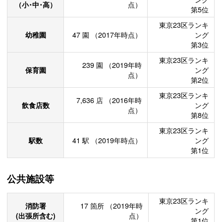
（小･中･高）
点）
第5位
東京23区ランキ
幼稚園
47
園
（2017年時点）
ング
第3位
東京23区ランキ
239
園
（2019年時
保育園
ング
点）
第2位
東京23区ランキ
7,636
店
（2016年時
飲食店数
ング
点）
第8位
東京23区ランキ
駅数
41
駅
（2019年時点）
ング
第1位
公共施設等
東京23区ランキ
消防署
17
箇所
（2019年時
ング
(出張所含む)
点）
第1位