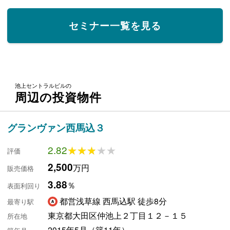
セミナー一覧を見る
池上セントラルビルの
周辺の投資物件
グランヴァン西馬込３
2.82
★★★★★
★★★★★
評価
2,500
万円
販売価格
3.88
％
表面利回り
都営浅草線 西馬込駅 徒歩8分
最寄り駅
東京都大田区仲池上２丁目１２－１５
所在地
2015年5月（築11年）