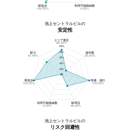
駅徒歩
利用可能路線数
100.00%
0.00%
池上セントラルビルの
安定性
エリア選定
池上セントラルビルの安定性
85.20%
100%
80%
駅力
築年数
67.46%
20.00%
60%
40%
20%
0%
駅徒歩
快速・急行
100.00%
100.00%
利用可能路線数
駅周辺
0.00%
46.40%
池上セントラルビルの
リスク回避性