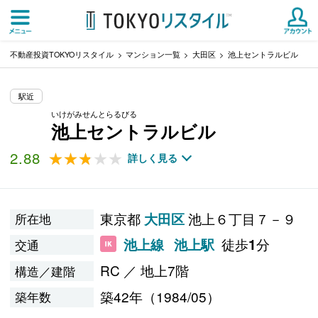
不動産投資TOKYOリスタイル
マンション一覧
大田区
池上セントラルビル
駅近
いけがみせんとらるびる
池上セントラルビル
2.88
★★★★★
★★★★★
詳しく見る
東京都
池上６丁目７－９
大田区
所在地
徒歩
分
池上線
池上駅
1
交通
RC ／ 地上7階
構造／建階
築42年（1984/05）
築年数