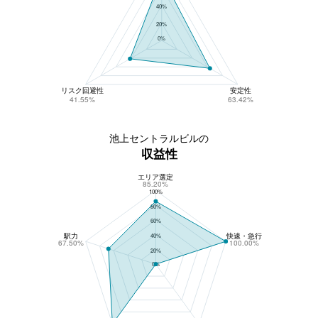
40%
20%
0%
リスク回避性
安定性
41.55%
63.42%
池上セントラルビルの
収益性
エリア選定
池上セントラルビルの収益性
85.20%
100%
80%
60%
駅力
快速・急行
40%
67.50%
100.00%
20%
0%