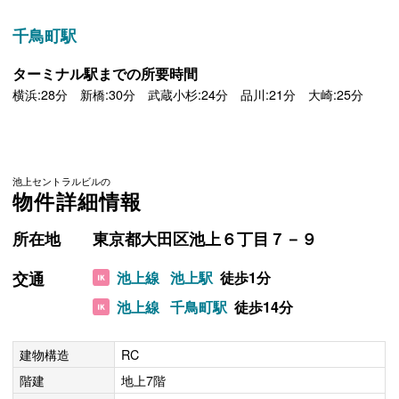
千鳥町駅
ターミナル駅までの所要時間
横浜:28分 新橋:30分 武蔵小杉:24分 品川:21分 大崎:25分
池上セントラルビルの
物件詳細情報
所在地
東京都大田区池上６丁目７－９
交通
池上線
池上駅
徒歩1分
池上線
千鳥町駅
徒歩14分
建物構造
RC
階建
地上7階