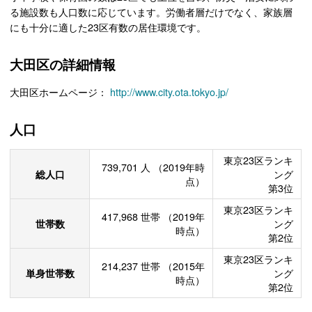
る施設数も人口数に応じています。労働者層だけでなく、家族層
にも十分に適した23区有数の居住環境です。
大田区の詳細情報
大田区ホームページ：
http://www.city.ota.tokyo.jp/
人口
東京23区ランキ
739,701
人
（2019年時
総人口
ング
点）
第3位
東京23区ランキ
417,968
世帯
（2019年
世帯数
ング
時点）
第2位
東京23区ランキ
214,237
世帯
（2015年
単身世帯数
ング
時点）
第2位