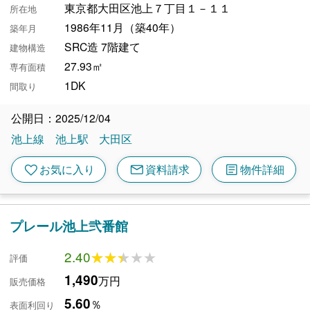
東京都大田区池上７丁目１－１１
所在地
1986年11月（築40年）
築年月
SRC造 7階建て
建物構造
27.93㎡
専有面積
1DK
間取り
公開日：2025/12/04
池上線
池上駅
大田区
mail
article
favorite
お気に入り
資料請求
物件詳細
プレール池上弐番館
2.40
★★★★★
★★★★★
評価
1,490
万円
販売価格
5.60
％
表面利回り