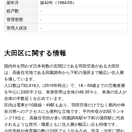
築年月
築42年（1984/05）
総戸数
-
管理形態
-
管理人状況
-
大田区に関する情報
国内外を問わず日本有数の玄関口である羽田空港がある大田区
は、高級住宅地である田園調布から下町の蒲田まで幅広い住人層
を擁しています。
人口数は732,618人（2019年時点）で、18～59歳までの労働者層
を中心に23区中２位。単身世帯は全体の48.35％と、単身の住人が
全体の半数近くを占めています。
区内は電車が10路線・49駅もあり、羽田空港だけでなく都内や神
奈川県へのアクセスにも便利な立地です。平均年収が23区ランキ
ング13位と、高級住宅街が多い田園調布駅や下町の蒲田駅に代表
されるような世代・職業ともに住人層が幅広い点も特徴です。
小中学校や保育園の数は23区でも上位を占め、防災・治安に関わ