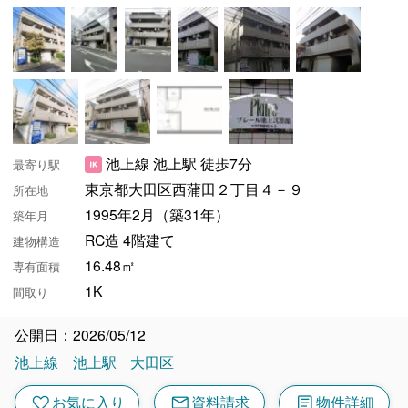
池上線 池上駅 徒歩7分
最寄り駅
東京都大田区西蒲田２丁目４－９
所在地
1995年2月（築31年）
築年月
RC造 4階建て
建物構造
16.48㎡
専有面積
1K
間取り
公開日：2026/05/12
池上線
池上駅
大田区
mail
article
favorite
お気に入り
資料請求
物件詳細