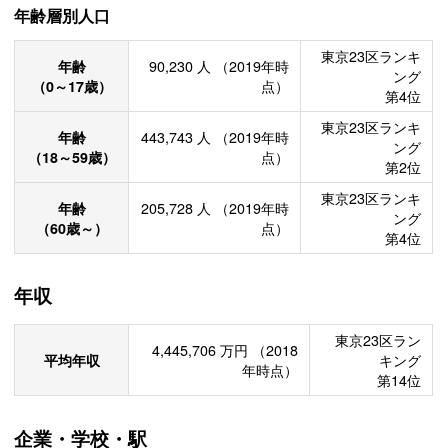
年齢層別人口
東京23区ランキ
年齢
90,230
人
（2019年時
ング
（0～17歳）
点）
第4位
東京23区ランキ
年齢
443,743
人
（2019年時
ング
（18～59歳）
点）
第2位
東京23区ランキ
年齢
205,728
人
（2019年時
ング
（60歳～）
点）
第4位
年収
東京23区ラン
4,445,706
万円
（2018
平均年収
キング
年時点）
第14位
企業・学校・駅