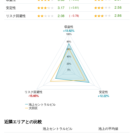
★★★★★
★★★★★
2.56
★★★★★
★★★★★
3.17
安定性
(＋0.61)
★★★★★
★★★★★
2.86
★★★★★
★★★★★
2.08
リスク回避性
(－0.78)
収益性
+13.82%
100%
池上セントラルビルと大田区の平均値の総合評価の比較
80%
60%
40%
20%
0%
リスク回避性
安定性
-15.65%
+12.22%
池上セントラルビル
大田区
近隣エリアとの比較
池上セントラルビル
池上の平均値