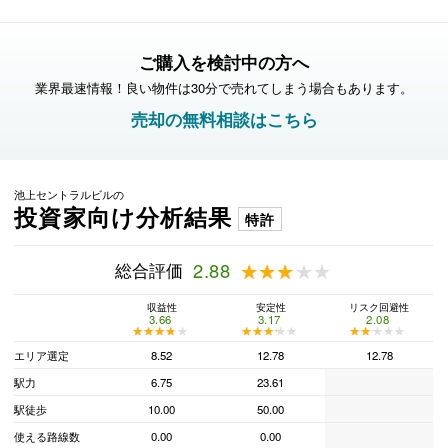
ご購入を検討中の方へ
業界最速情報！良い物件は30分で売れてしまう場合もあります。
売却の無料相談はこちら
池上セントラルビルの
投資家向け分析結果
特許
総合評価
2.88
★★★★★
★★★★★
収益性
安定性
リスク回避性
3.66
3.17
2.08
★★★★★
★★★★★
★★★★★
★★★★★
★★★★★
★★★★★
エリア選定
8.52
12.78
12.78
駅力
6.75
23.61
駅徒歩
10.00
50.00
使える路線数
0.00
0.00