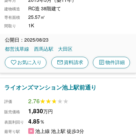
築年月
RC造 38階建て
建物構造
25.57㎡
専有面積
1K
間取り
公開日：2025/08/23
都営浅草線
西馬込駅
大田区
mail
article
favorite
お気に入り
資料請求
物件詳細
ライオンズマンション池上駅前通り
2.76
★★★★★
★★★★★
評価
1,830
万円
販売価格
4.85
％
表面利回り
池上線 池上駅 徒歩3分
最寄り駅