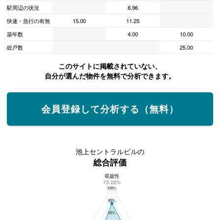
駅周辺の状況
6.96
快速・急行の有無
15.00
11.25
築年数
4.00
10.00
総戸数
25.00
このサイトに掲載されていない、
自分が選んだ物件を無料で分析できます。
会員登録して分析する（無料）
池上セントラルビルの
総合評価
収益性
池上セントラルビルの総合評価
73.22%
100%
80%
60%