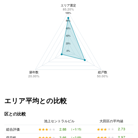
エリア選定
池上セントラルビルのリスク回避性
85.20%
100%
80%
60%
40%
20%
0%
築年数
総戸数
20.00%
50.00%
エリア平均との比較
区との比較
池上セントラルビル
大田区の平均値
★★★★★
★★★★★
2.73
★★★★★
★★★★★
2.88
総合評価
(＋0.15)
★★★★★
★★★★★
2.97
★★★★★
★★★★★
3.66
収益性
(＋0.69)