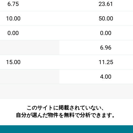
6.75
23.61
10.00
50.00
0.00
0.00
6.96
15.00
11.25
4.00
このサイトに掲載されていない、
自分が選んだ物件を無料で分析できます。