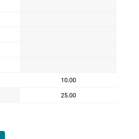
10.00
25.00