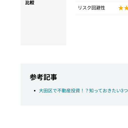
比較
★
★
リスク回避性
参考記事
大田区で不動産投資！？知っておきたい3