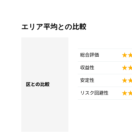
エリア平均との比較
★
★
総合評価
★
★
収益性
★
★
安定性
区との比較
★
★
リスク回避性