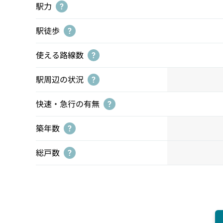
駅力
?
駅徒歩
?
使える路線数
?
駅周辺の状況
?
快速・急行の有無
?
築年数
?
総戸数
?