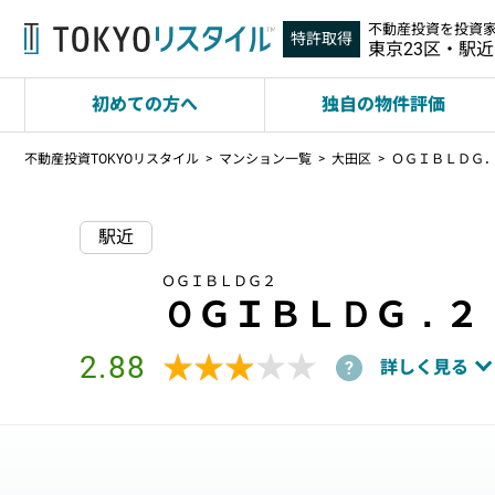
不動産投資を投資
特許取得
東京23区・駅
初めての方へ
独自の物件評価
不動産投資TOKYOリスタイル
マンション一覧
大田区
ＯＧＩＢＬＤＧ
駅近
ＯＧＩＢＬＤＧ２
ＯＧＩＢＬＤＧ．２
2.88
★★★★★
★★★★★
詳しく見る
?