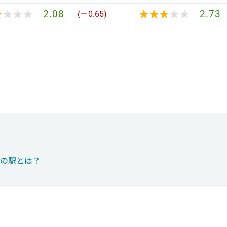
★★★★
★★★★
★★★★★
★★★★★
2.08
2.73
(－0.65)
つの駅とは？