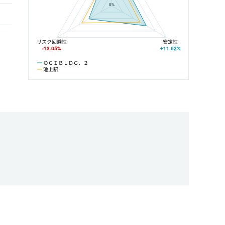
0%
リスク回避性
安定性
-13.05%
+11.62%
ＯＧＩＢＬＤＧ．２
池上駅