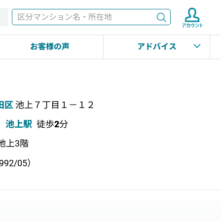
検索
す
お客様の声
アドバイス
田区
池上７丁目１－１２
池上駅
徒歩
2
分
 地上3階
92/05）