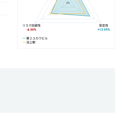
0%
リスク回避性
安定性
-4.36%
+13.95%
第２ユカワビル
池上駅