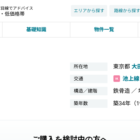
家目線でアドバイス
エリアから探す
路線から探
近・低価格帯
基礎知識
物件一覧
東京都
大
所在地
池上線
交通
鉄骨造 ／
構造／建階
築34年（19
築年数
ご購入を検討中の方へ