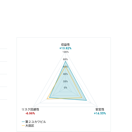
収益性
+13.82%
100%
第２ユカワビルと大田区の平均値の総合評価の比較
80%
60%
40%
20%
0%
リスク回避性
安定性
-6.96%
+14.55%
第２ユカワビル
大田区