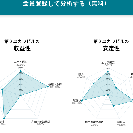
会員登録して分析する（無料）
第２ユカワビルの
第２ユカワビルの
収益性
安定性
エリア選定
第２ユカワビルの収益性
第２ユカワビルの安定性
エリア選定
85.20%
85.20%
100%
100%
80%
80%
駅力
67.46%
4
60%
60%
快速・急行
40%
40%
100.00%
20%
20%
0%
0%
駅徒歩
100.00%
徒歩
利用可能路線数
利用可能路線数
駅周辺
0.00%
0.00%
0.00%
46.40%