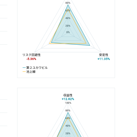
80%
60%
40%
20%
0%
リスク回避性
安定性
-5.36%
+11.35%
第２ユカワビル
池上線
収益性
+12.82%
100%
第２ユカワビルと池上駅の平均値の総合評価の比較
80%
60%
40%
20%