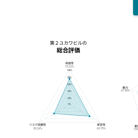
第２ユカワビルの
総合評価
収益性
第２ユカワビルの総合評価
73.22%
100%
80%
60%
駅力
67.50%
40%
20%
0%
リスク回避性
安定性
駅
50.24%
65.75%
10