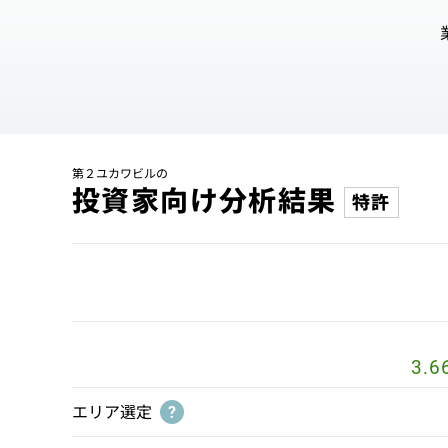
第２ユカワビルの
投資家向け分析結果
特許
3.6
エリア選定
?