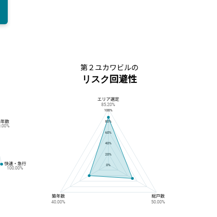
第２ユカワビルの
リスク回避性
エリア選定
第２ユカワビルのリスク回避性
85.20%
100%
築年数
80%
0.00%
60%
40%
20%
快速・急行
0%
100.00%
築年数
総戸数
40.00%
50.00%