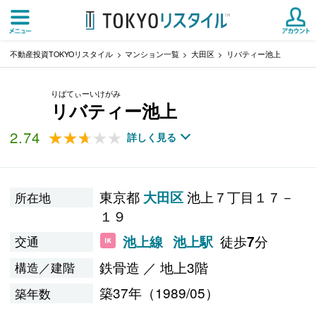
不動産投資TOKYOリスタイル
マンション一覧
大田区
リバティー池上
りばてぃーいけがみ
リバティー池上
2.74
★★★★★
★★★★★
詳しく見る
東京都
池上７丁目１７－
大田区
所在地
１９
徒歩
分
池上線
池上駅
7
交通
鉄骨造 ／ 地上3階
構造／建階
築37年（1989/05）
築年数