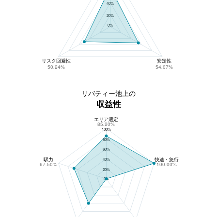
40%
20%
0%
リスク回避性
安定性
50.24%
54.07%
リバティー池上の
収益性
エリア選定
リバティー池上の収益性
85.20%
100%
80%
60%
駅力
快速・急行
40%
67.50%
100.00%
20%
0%