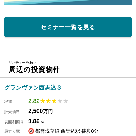
セミナー一覧を見る
リバティー池上の
周辺の投資物件
グランヴァン西馬込３
2.82
★★★★★
★★★★★
評価
2,500
万円
販売価格
3.88
％
表面利回り
都営浅草線 西馬込駅 徒歩8分
最寄り駅