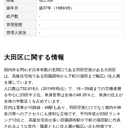
築年月
築37年（1989/05）
総戸数
-
管理形態
-
管理人状況
-
大田区に関する情報
国内外を問わず日本有数の玄関口である羽田空港がある大田区
は、高級住宅地である田園調布から下町の蒲田まで幅広い住人層
を擁しています。
人口数は732,618人（2019年時点）で、18～59歳までの労働者層
を中心に23区中２位。単身世帯は全体の48.35％と、単身の住人が
全体の半数近くを占めています。
区内は電車が10路線・49駅もあり、羽田空港だけでなく都内や神
奈川県へのアクセスにも便利な立地です。平均年収が23区ランキ
ング13位と、高級住宅街が多い田園調布駅や下町の蒲田駅に代表
されるような世代・職業ともに住人層が幅広い点も特徴です。