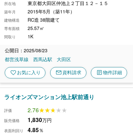
東京都大田区仲池上２丁目１２－１５
所在地
2015年5月（築11年）
築年月
RC造 38階建て
建物構造
25.57㎡
専有面積
1K
間取り
公開日：2025/08/23
都営浅草線
西馬込駅
大田区
mail
article
favorite
お気に入り
資料請求
物件詳細
ライオンズマンション池上駅前通り
2.76
★★★★★
★★★★★
評価
1,830
万円
販売価格
4.85
％
表面利回り