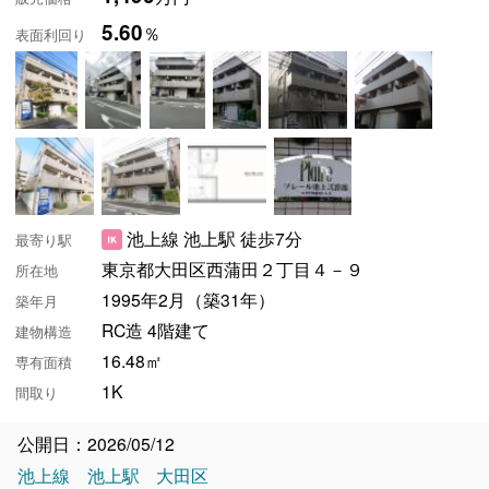
5.60
％
表面利回り
池上線 池上駅 徒歩7分
最寄り駅
東京都大田区西蒲田２丁目４－９
所在地
1995年2月（築31年）
築年月
RC造 4階建て
建物構造
16.48㎡
専有面積
1K
間取り
公開日：2026/05/12
池上線
池上駅
大田区