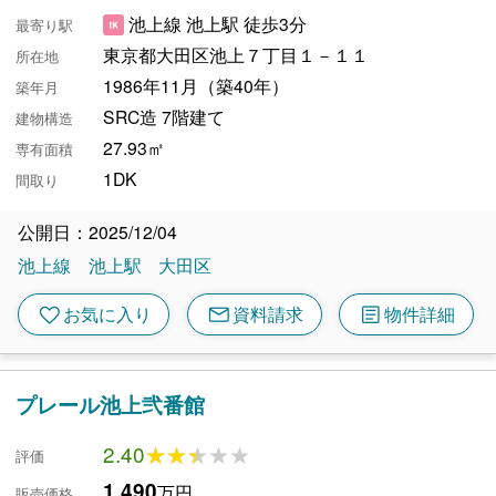
池上線 池上駅 徒歩3分
最寄り駅
東京都大田区池上７丁目１－１１
所在地
1986年11月（築40年）
築年月
SRC造 7階建て
建物構造
27.93㎡
専有面積
1DK
間取り
公開日：2025/12/04
池上線
池上駅
大田区
mail
article
favorite
お気に入り
資料請求
物件詳細
プレール池上弐番館
2.40
★★★★★
★★★★★
評価
1,490
万円
販売価格