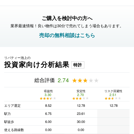
ご購入を検討中の方へ
業界最速情報！良い物件は30分で売れてしまう場合もあります。
売却の無料相談はこちら
リバティー池上の
投資家向け分析結果
特許
総合評価
2.74
★★★★★
★★★★★
収益性
安定性
リスク回避性
3.30
2.70
2.51
★★★★★
★★★★★
★★★★★
★★★★★
★★★★★
★★★★★
エリア選定
8.52
12.78
12.78
駅力
6.75
23.61
駅徒歩
6.00
30.00
使える路線数
0.00
0.00