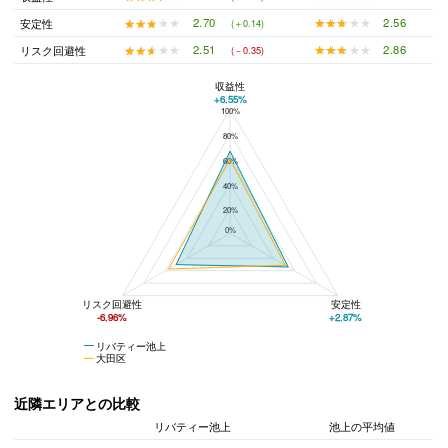
★★★★★
★★★★★
2.56
★★★★★
★★★★★
2.70
安定性
(＋0.14)
★★★★★
★★★★★
2.86
★★★★★
★★★★★
2.51
リスク回避性
(－0.35)
収益性
+6.55%
100%
リバティー池上と大田区の平均値の総合評価の比較
80%
60%
40%
20%
0%
リスク回避性
安定性
-6.96%
+2.87%
リバティー池上
大田区
近隣エリアとの比較
リバティー池上
池上の平均値