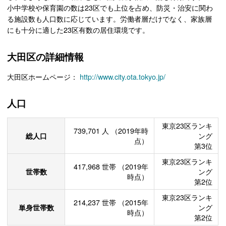
小中学校や保育園の数は23区でも上位を占め、防災・治安に関わ
る施設数も人口数に応じています。労働者層だけでなく、家族層
にも十分に適した23区有数の居住環境です。
大田区の詳細情報
大田区ホームページ：
http://www.city.ota.tokyo.jp/
人口
東京23区ランキ
739,701
人
（2019年時
総人口
ング
点）
第3位
東京23区ランキ
417,968
世帯
（2019年
世帯数
ング
時点）
第2位
東京23区ランキ
214,237
世帯
（2015年
単身世帯数
ング
時点）
第2位