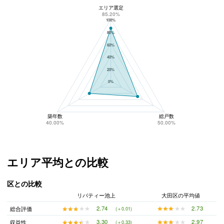
エリア選定
リバティー池上のリスク回避性
85.20%
100%
80%
60%
40%
20%
0%
築年数
総戸数
40.00%
50.00%
エリア平均との比較
区との比較
リバティー池上
大田区の平均値
★★★★★
★★★★★
2.73
★★★★★
★★★★★
2.74
総合評価
(＋0.01)
★★★★★
★★★★★
2.97
★★★★★
★★★★★
3.30
収益性
(＋0.33)