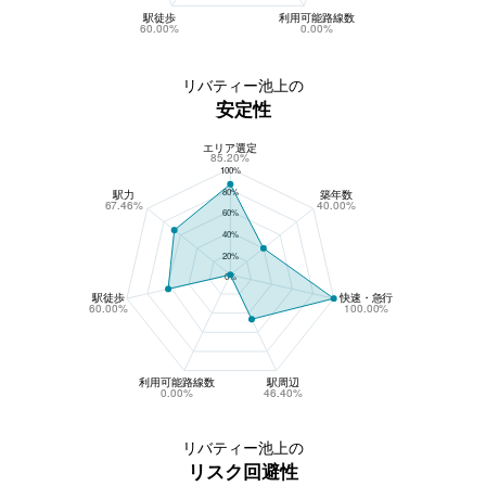
駅徒歩
利用可能路線数
60.00%
0.00%
リバティー池上の
安定性
エリア選定
リバティー池上の安定性
85.20%
100%
80%
駅力
築年数
67.46%
40.00%
60%
40%
20%
0%
駅徒歩
快速・急行
60.00%
100.00%
利用可能路線数
駅周辺
0.00%
46.40%
リバティー池上の
リスク回避性