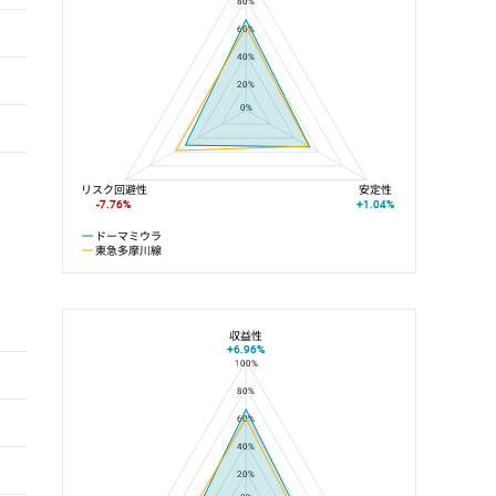
80%
60%
40%
20%
0%
リスク回避性
安定性
-7.76%
+1.04%
ドーマミウラ
東急多摩川線
収益性
+6.96%
100%
ドーマミウラと矢口渡駅の平均値の総合評価の比較
80%
60%
40%
20%