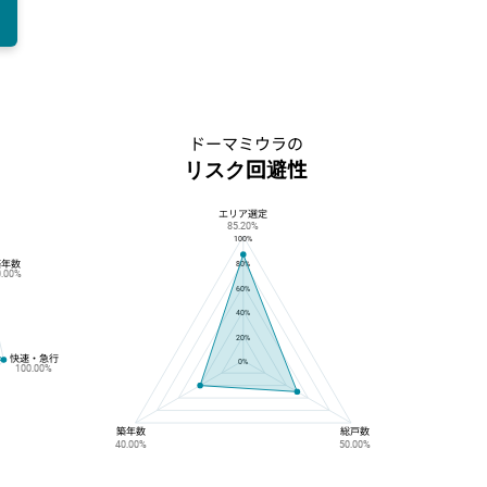
ドーマミウラの
リスク回避性
エリア選定
ドーマミウラのリスク回避性
85.20%
100%
築年数
80%
0.00%
60%
40%
20%
快速・急行
0%
100.00%
築年数
総戸数
40.00%
50.00%