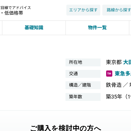
家目線でアドバイス
エリアから探す
路線から探
近・低価格帯
基礎知識
物件一覧
東京都
大
所在地
東急多
交通
鉄骨造 ／
構造／建階
築35年（19
築年数
ご購入を検討中の方へ