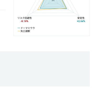
0%
リスク回避性
安定性
-9.16%
+2.64%
ドーマミウラ
矢口渡駅