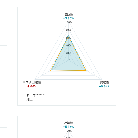
収益性
+5.16%
100%
ドーマミウラと池上の平均値の総合評価の比較
80%
60%
40%
20%
0%
リスク回避性
安定性
-3.96%
+0.64%
ドーマミウラ
池上
収益性
+5.36%
100%
ドーマミウラと東急多摩川線の平均値の総合評価の比較