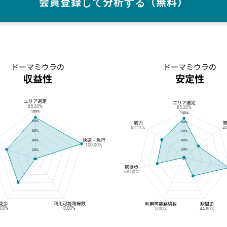
会員登録して分析する（無料）
ドーマミウラの
ドーマミウラの
収益性
安定性
エリア選定
ドーマミウラの収益性
ドーマミウラの安定性
エリア選定
85.20%
85.20%
100%
100%
80%
80%
駅力
62.11%
4
60%
60%
快速・急行
40%
40%
100.00%
20%
20%
0%
0%
駅徒歩
60.00%
徒歩
利用可能路線数
利用可能路線数
駅周辺
.00%
0.00%
0.00%
44.80%