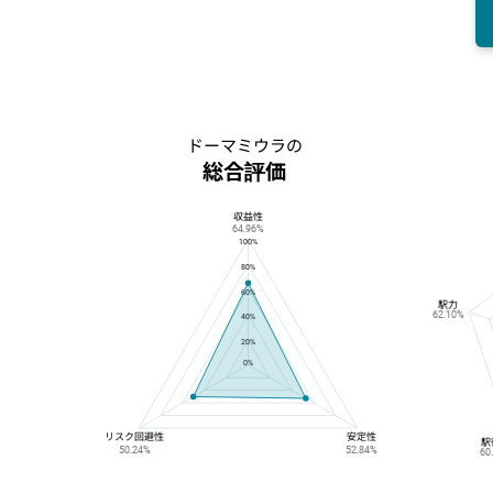
ドーマミウラの
総合評価
収益性
ドーマミウラの総合評価
64.96%
100%
80%
60%
駅力
62.10%
40%
20%
0%
リスク回避性
安定性
駅
50.24%
52.84%
60