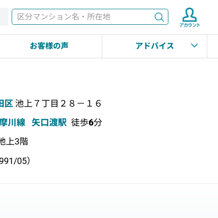
検索
す
お客様の声
アドバイス
田区
池上７丁目２８－１６
摩川線
矢口渡駅
徒歩
6
分
 地上3階
91/05）