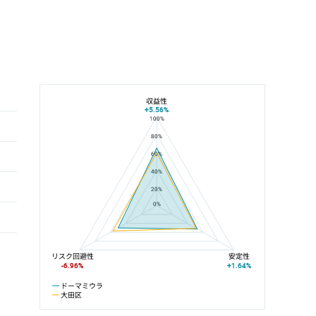
収益性
+5.56%
100%
ドーマミウラと大田区の平均値の総合評価の比較
80%
60%
40%
20%
0%
リスク回避性
安定性
-6.96%
+1.64%
ドーマミウラ
大田区