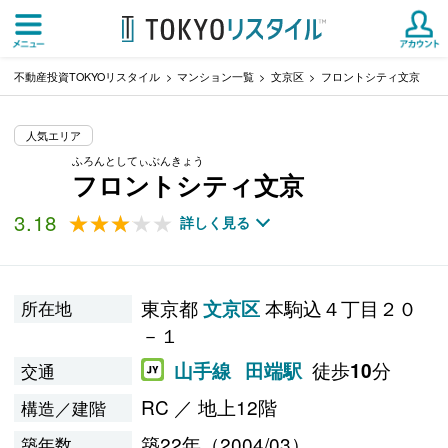
不動産投資TOKYOリスタイル
マンション一覧
文京区
フロントシティ文京
人気エリア
ふろんとしてぃぶんきょう
フロントシティ文京
3.18
★★★★★
★★★★★
詳しく見る
東京都
本駒込４丁目２０
文京区
所在地
－１
徒歩
分
山手線
田端駅
10
交通
RC ／ 地上12階
構造／建階
築22年（2004/03）
築年数