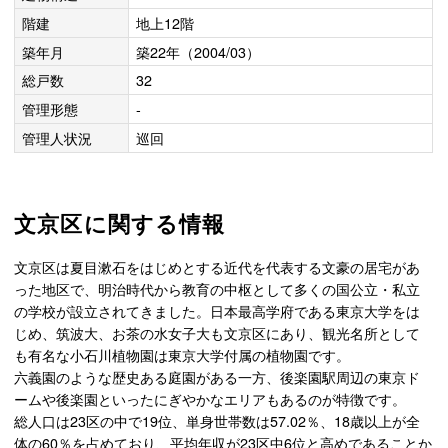
階建
地上12階
築年月
築22年（2004/03）
総戸数
32
管理形態
-
管理人状況
巡回
文京区に関する情報
文京区は夏目漱石をはじめとする近代を代表する文豪の居宅があ
った地区で、明治時代から教育の中枢として多くの国公立・私立
の学校が設立されてきました。日本最高学府である東京大学をは
じめ、筑波大、お茶の水女子大も文京区にあり、観光名所として
も有名な小石川植物園は東京大学付属の植物園です。
六義園のような歴史ある庭園がある一方、後楽園駅周辺の東京ド
ームや後楽園といったにぎやかなエリアもあるのが特徴です。
総人口は23区の中で19位、単身世帯数は57.02％、18歳以上が全
体の60％を占めており、平均年収が23区中6位と高めであることか