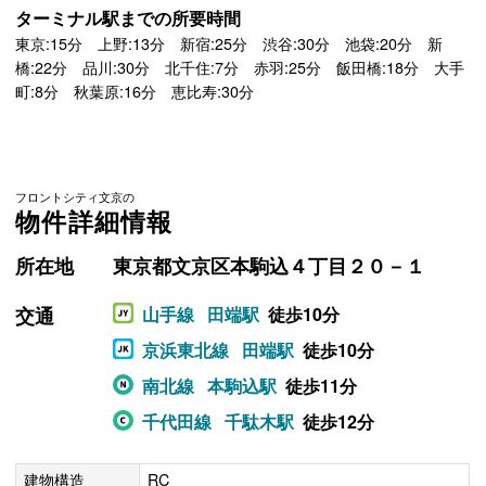
ターミナル駅までの所要時間
東京:15分 上野:13分 新宿:25分 渋谷:30分 池袋:20分 新
橋:22分 品川:30分 北千住:7分 赤羽:25分 飯田橋:18分 大手
町:8分 秋葉原:16分 恵比寿:30分
フロントシティ文京の
物件詳細情報
所在地
東京都文京区本駒込４丁目２０－１
交通
山手線
田端駅
徒歩10分
京浜東北線
田端駅
徒歩10分
南北線
本駒込駅
徒歩11分
千代田線
千駄木駅
徒歩12分
建物構造
RC