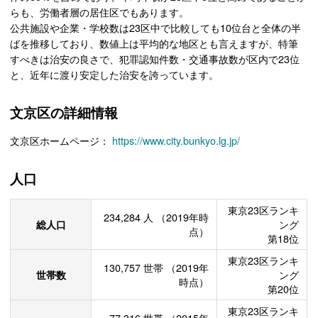
らも、労働者層の居住区でもあります。
公共施設や企業・学校数は23区中で比較しても10位台と全体の半
ばを推移しており、数値上は平均的な地区とも言えますが、特筆
すべきは治安の良さで、犯罪認知件数・交通事故数が区内で23位
と、近年に渡り安定した治安を誇っています。
文京区の詳細情報
文京区ホームページ：
https://www.city.bunkyo.lg.jp/
人口
東京23区ランキ
234,284
人
（2019年時
総人口
ング
点）
第18位
東京23区ランキ
130,757
世帯
（2019年
世帯数
ング
時点）
第20位
東京23区ランキ
77,316
世帯
（2015年