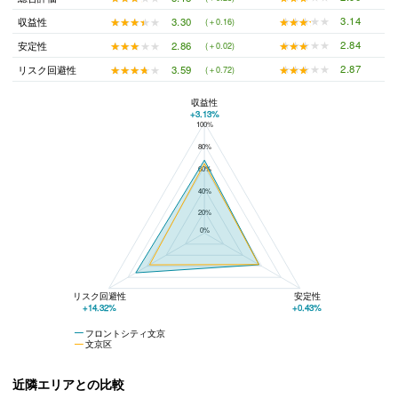
★★★★★
★★★★★
3.14
★★★★★
★★★★★
3.30
収益性
(＋0.16)
★★★★★
★★★★★
2.84
★★★★★
★★★★★
2.86
安定性
(＋0.02)
★★★★★
★★★★★
2.87
★★★★★
★★★★★
3.59
リスク回避性
(＋0.72)
収益性
+3.13%
100%
フロントシティ文京と文京区の平均値の総合評価の比較
80%
60%
40%
20%
0%
リスク回避性
安定性
+14.32%
+0.43%
フロントシティ文京
文京区
近隣エリアとの比較