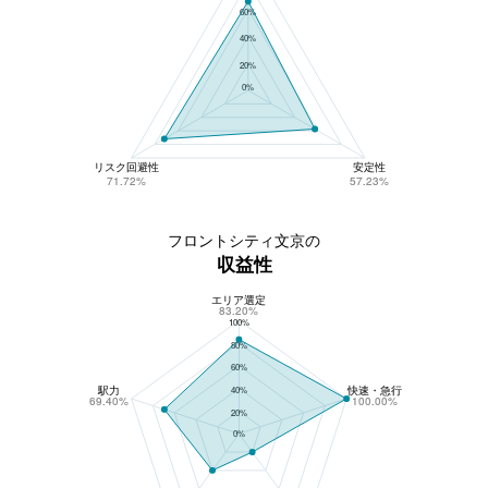
60%
40%
20%
0%
リスク回避性
安定性
71.72%
57.23%
フロントシティ文京の
収益性
エリア選定
フロントシティ文京の収益性
83.20%
100%
80%
60%
駅力
快速・急行
40%
69.40%
100.00%
20%
0%