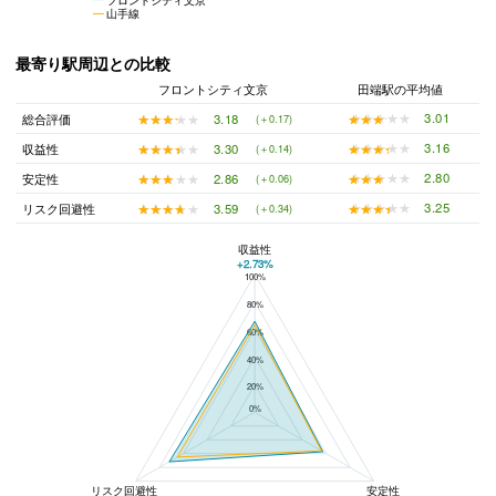
山手線
最寄り駅周辺との比較
フロントシティ文京
田端駅の平均値
★★★★★
★★★★★
3.01
★★★★★
★★★★★
3.18
総合評価
(＋0.17)
★★★★★
★★★★★
3.16
★★★★★
★★★★★
3.30
収益性
(＋0.14)
★★★★★
★★★★★
2.80
★★★★★
★★★★★
2.86
安定性
(＋0.06)
★★★★★
★★★★★
3.25
★★★★★
★★★★★
3.59
リスク回避性
(＋0.34)
収益性
+2.73%
100%
フロントシティ文京と田端駅の平均値の総合評価の比較
80%
60%
40%
20%
0%
リスク回避性
安定性