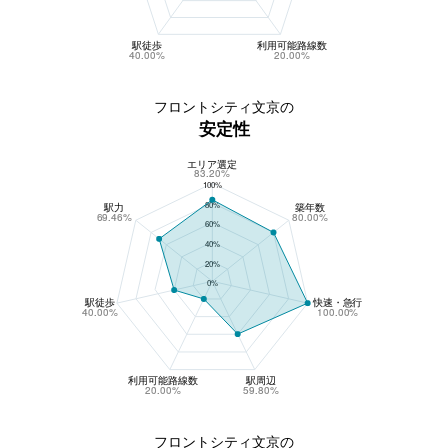
駅徒歩
利用可能路線数
40.00%
20.00%
フロントシティ文京の
安定性
エリア選定
フロントシティ文京の安定性
83.20%
100%
80%
駅力
築年数
69.46%
80.00%
60%
40%
20%
0%
駅徒歩
快速・急行
40.00%
100.00%
利用可能路線数
駅周辺
20.00%
59.80%
フロントシティ文京の