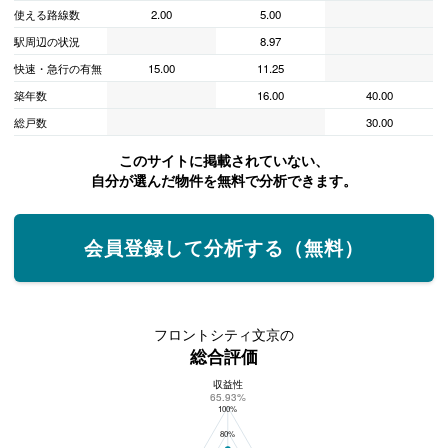
使える路線数
2.00
5.00
駅周辺の状況
8.97
快速・急行の有無
15.00
11.25
築年数
16.00
40.00
総戸数
30.00
このサイトに掲載されていない、
自分が選んだ物件を無料で分析できます。
会員登録して分析する（無料）
フロントシティ文京の
総合評価
収益性
フロントシティ文京の総合評価
65.93%
100%
80%