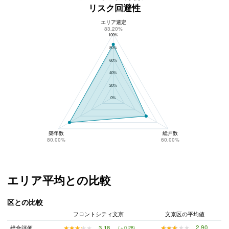
リスク回避性
エリア選定
フロントシティ文京のリスク回避性
83.20%
100%
80%
60%
40%
20%
0%
築年数
総戸数
80.00%
60.00%
エリア平均との比較
区との比較
フロントシティ文京
文京区の平均値
★★★★★
★★★★★
2.90
★★★★★
★★★★★
3.18
総合評価
(＋0.28)