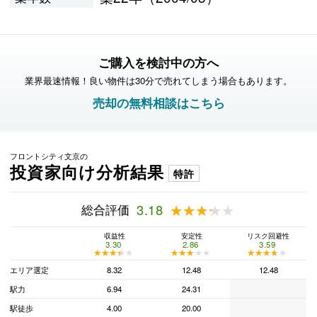
ご購入を検討中の方へ
業界最速情報！良い物件は30分で売れてしまう場合もあります。
売却の無料相談はこちら
フロントシティ文京の
投資家向け分析結果
特許
総合評価
3.18
★★★★★
★★★★★
収益性
安定性
リスク回避性
3.30
2.86
3.59
★★★★★
★★★★★
★★★★★
★★★★★
★★★★★
★★★★★
エリア選定
8.32
12.48
12.48
駅力
6.94
24.31
駅徒歩
4.00
20.00