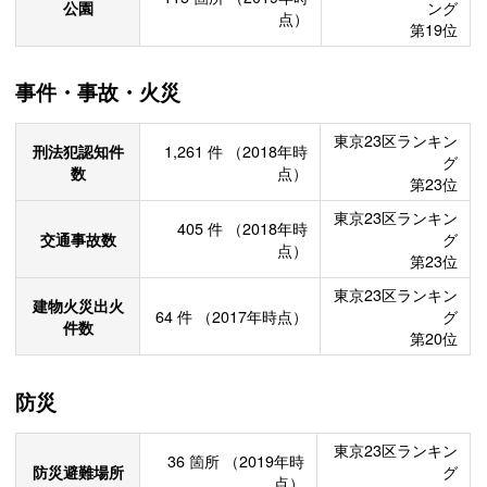
公園
ング
点）
第19位
事件・事故・火災
東京23区ランキン
刑法犯認知件
1,261
件
（2018年時
グ
数
点）
第23位
東京23区ランキン
405
件
（2018年時
交通事故数
グ
点）
第23位
東京23区ランキン
建物火災出火
64
件
（2017年時点）
グ
件数
第20位
防災
東京23区ランキン
36
箇所
（2019年時
防災避難場所
グ
点）