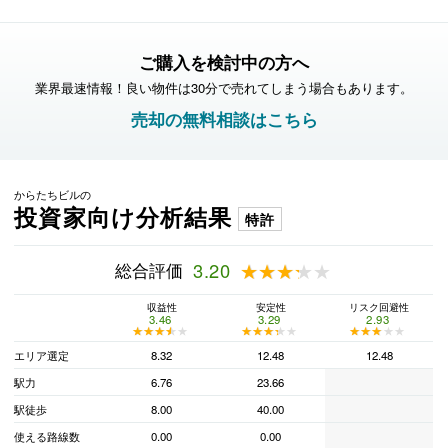
ご購入を検討中の方へ
業界最速情報！良い物件は30分で売れてしまう場合もあります。
売却の無料相談はこちら
からたちビルの
投資家向け分析結果
特許
総合評価
3.20
★★★★★
★★★★★
収益性
安定性
リスク回避性
3.46
3.29
2.93
★★★★★
★★★★★
★★★★★
★★★★★
★★★★★
★★★★★
エリア選定
8.32
12.48
12.48
駅力
6.76
23.66
駅徒歩
8.00
40.00
使える路線数
0.00
0.00