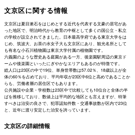
文京区に関する情報
文京区は夏目漱石をはじめとする近代を代表する文豪の居宅があ
った地区で、明治時代から教育の中枢として多くの国公立・私立
の学校が設立されてきました。日本最高学府である東京大学をは
じめ、筑波大、お茶の水女子大も文京区にあり、観光名所として
も有名な小石川植物園は東京大学付属の植物園です。
六義園のような歴史ある庭園がある一方、後楽園駅周辺の東京ド
ームや後楽園といったにぎやかなエリアもあるのが特徴です。
総人口は23区の中で19位、単身世帯数は57.02％、18歳以上が全
体の60％を占めており、平均年収が23区中6位と高めであることか
らも、労働者層の居住区でもあります。
公共施設や企業・学校数は23区中で比較しても10位台と全体の半
ばを推移しており、数値上は平均的な地区とも言えますが、特筆
すべきは治安の良さで、犯罪認知件数・交通事故数が区内で23位
と、近年に渡り安定した治安を誇っています。
文京区の詳細情報