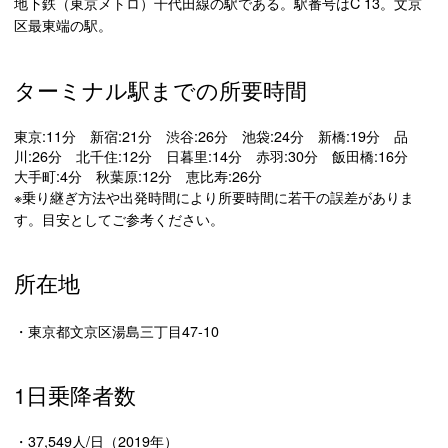
地下鉄（東京メトロ）千代田線の駅である。駅番号はC 13。文京
区最東端の駅。
ターミナル駅までの所要時間
東京:11分 新宿:21分 渋谷:26分 池袋:24分 新橋:19分 品
川:26分 北千住:12分 日暮里:14分 赤羽:30分 飯田橋:16分
大手町:4分 秋葉原:12分 恵比寿:26分
※乗り継ぎ方法や出発時間により所要時間に若干の誤差がありま
す。目安としてご参考ください。
所在地
・東京都文京区湯島三丁目47-10
1日乗降者数
・37,549人/日（2019年）