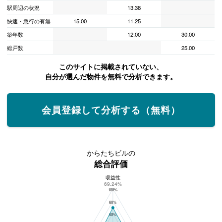
駅周辺の状況
13.38
快速・急行の有無
15.00
11.25
築年数
12.00
30.00
総戸数
25.00
このサイトに掲載されていない、
自分が選んだ物件を無料で分析できます。
会員登録して分析する（無料）
からたちビルの
総合評価
収益性
からたちビルの総合評価
69.24%
100%
80%
60%