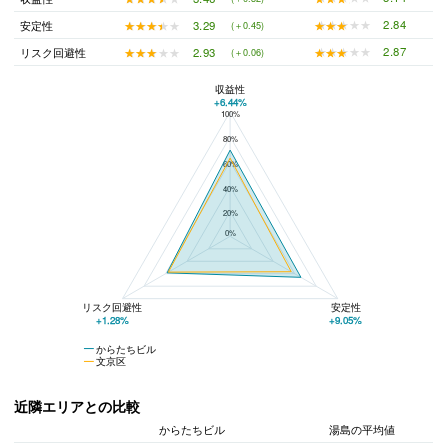
★★★★★
★★★★★
2.84
★★★★★
★★★★★
3.29
安定性
(＋0.45)
★★★★★
★★★★★
2.87
★★★★★
★★★★★
2.93
リスク回避性
(＋0.06)
収益性
+6.44%
100%
からたちビルと文京区の平均値の総合評価の比較
80%
60%
40%
20%
0%
リスク回避性
安定性
+1.28%
+9.05%
からたちビル
文京区
近隣エリアとの比較
からたちビル
湯島の平均値