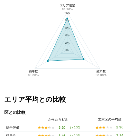
エリア選定
からたちビルのリスク回避性
83.20%
100%
80%
60%
40%
20%
0%
築年数
総戸数
60.00%
50.00%
エリア平均との比較
区との比較
からたちビル
文京区の平均値
★★★★★
★★★★★
2.90
★★★★★
★★★★★
3.20
総合評価
(＋0.30)
★★★★★
★★★★★
3.14
★★★★★
★★★★★
3.46
収益性
(＋0.32)