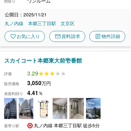
ワンルーム
間取り
公開日：2025/11/21
丸ノ内線
本郷三丁目駅
文京区
mail
article
favorite
お気に入り
資料請求
物件詳細
スカイコート本郷東大前壱番館
3.29
★★★★★
★★★★★
評価
3,050
万円
販売価格
4.41
％
表面利回り
丸ノ内線 本郷三丁目駅 徒歩5分
最寄り駅