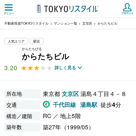
不動産投資TOKYOリスタイル
マンション一覧
文京区
からたちビル
人気エリア
駅近
からたちびる
からたちビル
3.20
★★★★★
★★★★★
詳しく見る
東京都
湯島４丁目４－８
文京区
所在地
徒歩
分
千代田線
湯島駅
4
交通
RC ／ 地上5階
構造／建階
築27年（1999/05）
築年数