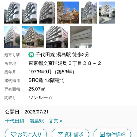
千代田線 湯島駅 徒歩2分
最寄り駅
東京都文京区湯島３丁目２８－２
所在地
1973年9月（築53年）
築年月
SRC造 12階建て
建物構造
25.07㎡
専有面積
ワンルーム
間取り
公開日：2026/07/21
千代田線
湯島駅
文京区
mail
article
favorite
お気に入り
資料請求
物件詳細