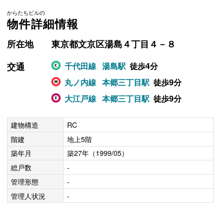
からたちビルの
物件詳細情報
所在地
東京都文京区湯島４丁目４－８
交通
千代田線
湯島駅
徒歩4分
丸ノ内線
本郷三丁目駅
徒歩9分
大江戸線
本郷三丁目駅
徒歩9分
建物構造
RC
階建
地上5階
築年月
築27年（1999/05）
総戸数
-
管理形態
-
管理人状況
-