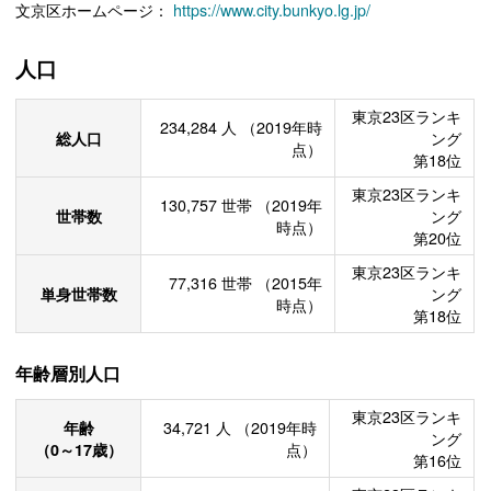
文京区ホームページ：
https://www.city.bunkyo.lg.jp/
人口
東京23区ランキ
234,284
人
（2019年時
総人口
ング
点）
第18位
東京23区ランキ
130,757
世帯
（2019年
世帯数
ング
時点）
第20位
東京23区ランキ
77,316
世帯
（2015年
単身世帯数
ング
時点）
第18位
年齢層別人口
東京23区ランキ
年齢
34,721
人
（2019年時
ング
（0～17歳）
点）
第16位