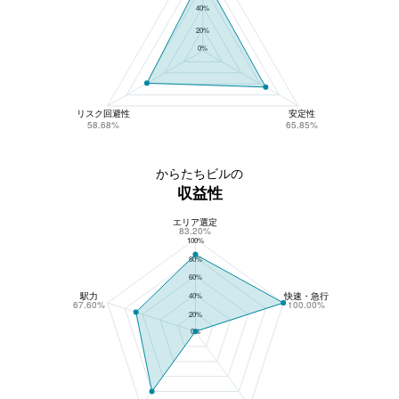
40%
20%
0%
リスク回避性
安定性
58.68%
65.85%
からたちビルの
収益性
エリア選定
からたちビルの収益性
83.20%
100%
80%
60%
駅力
快速・急行
40%
67.60%
100.00%
20%
0%