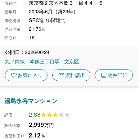
東京都文京区本郷３丁目４４－６
所在地
2003年6月（築23年）
築年月
SRC造 15階建て
建物構造
21.76㎡
専有面積
1K
間取り
公開日：2026/06/24
丸ノ内線
本郷三丁目駅
文京区
mail
article
favorite
お気に入り
資料請求
物件詳細
湯島永谷マンション
2.88
★★★★★
★★★★★
評価
2,999
万円
販売価格
2.12
％
表面利回り