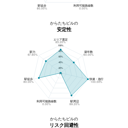
駅徒歩
利用可能路線数
80.00%
0.00%
からたちビルの
安定性
エリア選定
からたちビルの安定性
83.20%
100%
80%
駅力
築年数
67.60%
60.00%
60%
40%
20%
0%
駅徒歩
快速・急行
80.00%
100.00%
利用可能路線数
駅周辺
0.00%
89.20%
からたちビルの
リスク回避性