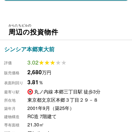
からたちビルの
周辺の投資物件
シンシア本郷東大前
3.02
★★★★★
★★★★★
評価
2,680
万円
販売価格
3.81
％
表面利回り
丸ノ内線 本郷三丁目駅 徒歩3分
最寄り駅
東京都文京区本郷３丁目２９－８
所在地
2001年9月（築25年）
築年月
RC造 7階建て
建物構造
21.30㎡
専有面積