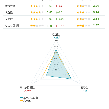
★★★★★
★★★★★
2.90
★★★★★
★★★★★
2.63
総合評価
(－0.27)
★★★★★
★★★★★
3.14
★★★★★
★★★★★
3.45
収益性
(＋0.31)
★★★★★
★★★★★
2.84
★★★★★
★★★★★
2.90
安定性
(＋0.06)
★★★★★
★★★★★
2.87
★★★★★
★★★★★
1.85
リスク回避性
(－1.02)
収益性
+6.24%
100%
エザンス白山と文京区の平均値の総合評価の比較
80%
60%
40%
20%
0%
リスク回避性
安定性
-20.46%
+1.12%
エザンス白山
文京区