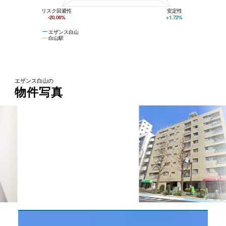
リスク回避性
安定性
-20.06%
+1.72%
エザンス白山
白山駅
エザンス白山の
物件写真