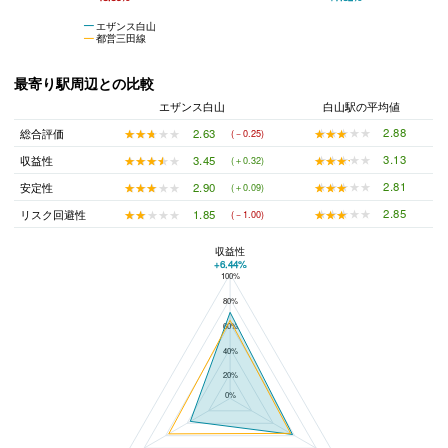
エザンス白山
都営三田線
最寄り駅周辺との比較
エザンス白山
白山駅の平均値
★★★★★
★★★★★
2.88
★★★★★
★★★★★
2.63
総合評価
(－0.25)
★★★★★
★★★★★
3.13
★★★★★
★★★★★
3.45
収益性
(＋0.32)
★★★★★
★★★★★
2.81
★★★★★
★★★★★
2.90
安定性
(＋0.09)
★★★★★
★★★★★
2.85
★★★★★
★★★★★
1.85
リスク回避性
(－1.00)
収益性
+6.44%
100%
エザンス白山と白山駅の平均値の総合評価の比較
80%
60%
40%
20%
0%