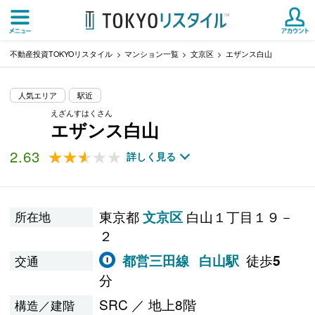
不動産投資TOKYOリスタイル
マンション一覧
文京区
エザンス白山
人気エリア
駅近
えざんすはくさん
エザンス白山
2.63
★★★★★
★★★★★
詳しく見る
東京都
白山１丁目１９－
文京区
所在地
２
徒歩
都営三田線
白山駅
5
交通
分
SRC ／ 地上8階
構造／建階