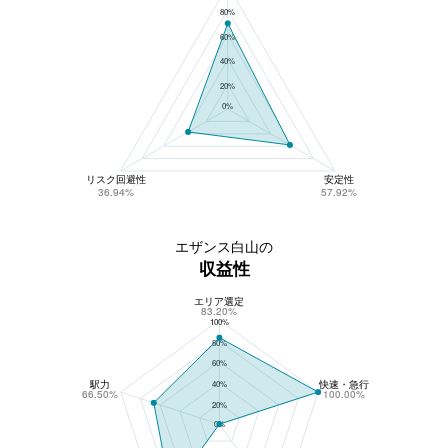
80%
60%
40%
20%
0%
リスク回避性
安定性
36.94%
57.92%
エザンス白山の
収益性
エリア選定
エザンス白山の収益性
83.20%
100%
80%
60%
駅力
快速・急行
40%
66.50%
100.00%
20%
0%