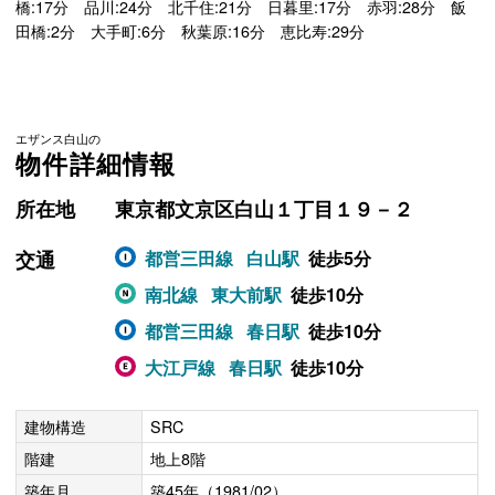
橋:17分 品川:24分 北千住:21分 日暮里:17分 赤羽:28分 飯
田橋:2分 大手町:6分 秋葉原:16分 恵比寿:29分
エザンス白山の
物件詳細情報
所在地
東京都文京区白山１丁目１９－２
交通
都営三田線
白山駅
徒歩5分
南北線
東大前駅
徒歩10分
都営三田線
春日駅
徒歩10分
大江戸線
春日駅
徒歩10分
建物構造
SRC
階建
地上8階
築年月
築45年（1981/02）