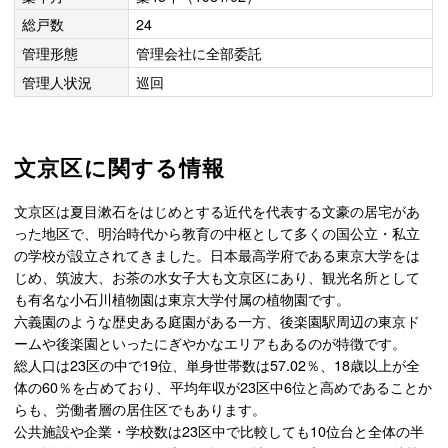
総戸数
24
管理形態
管理会社に全部委託
管理人状況
巡回
文京区に関する情報
文京区は夏目漱石をはじめとする近代を代表する文豪の居宅があ
った地区で、明治時代から教育の中枢として多くの国公立・私立
の学校が設立されてきました。日本最高学府である東京大学をは
じめ、筑波大、お茶の水女子大も文京区にあり、観光名所として
も有名な小石川植物園は東京大学付属の植物園です。
六義園のような歴史ある庭園がある一方、後楽園駅周辺の東京ド
ームや後楽園といったにぎやかなエリアもあるのが特徴です。
総人口は23区の中で19位、単身世帯数は57.02％、18歳以上が全
体の60％を占めており、平均年収が23区中6位と高めであることか
らも、労働者層の居住区でもあります。
公共施設や企業・学校数は23区中で比較しても10位台と全体の半