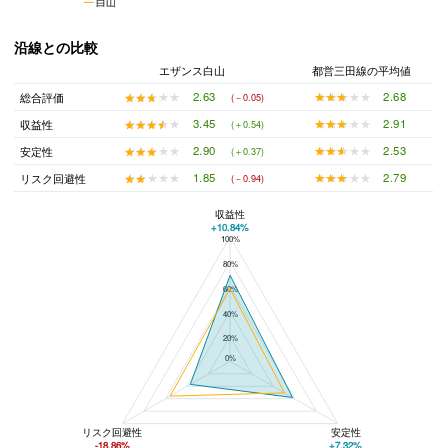
白山
沿線との比較
エザンス白山
都営三田線の平均値
★★★★★
★★★★★
2.68
★★★★★
★★★★★
2.63
総合評価
(－0.05)
★★★★★
★★★★★
2.91
★★★★★
★★★★★
3.45
収益性
(＋0.54)
★★★★★
★★★★★
2.53
★★★★★
★★★★★
2.90
安定性
(＋0.37)
★★★★★
★★★★★
2.79
★★★★★
★★★★★
1.85
リスク回避性
(－0.94)
収益性
+10.84%
100%
エザンス白山と都営三田線の平均値の総合評価の比較
80%
60%
40%
20%
0%
リスク回避性
安定性
-18.86%
+7.32%