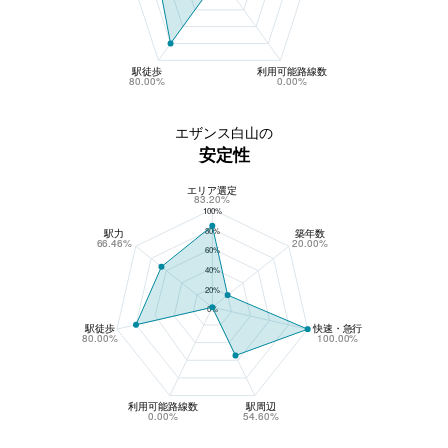
駅徒歩
利用可能路線数
80.00%
0.00%
エザンス白山の
安定性
エリア選定
エザンス白山の安定性
83.20%
100%
80%
駅力
築年数
66.46%
20.00%
60%
40%
20%
0%
駅徒歩
快速・急行
80.00%
100.00%
利用可能路線数
駅周辺
0.00%
54.60%