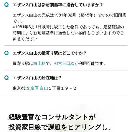
エザンス白山は新耐震基準に適合していますか？
エザンス白山の完成は1981年02月（築45年）ですので旧耐震
です。
※1981年6月1日以降に竣工した物件であっても、建築確認の
時期により新耐震基準に適合しない物件もございますのでご
留意ください
エザンス白山の最寄り駅はどこですか？
最寄り駅は
白山駅
で、
都営三田線
が利用可能です。
エザンス白山の所在地は？
東京都
文京区
白山
１丁目１９－２
経験豊富なコンサルタントが
投資家目線で課題をヒアリングし、