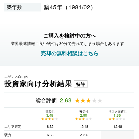
築45年（1981/02）
築年数
ご購入を検討中の方へ
業界最速情報！良い物件は30分で売れてしまう場合もあります。
売却の無料相談はこちら
エザンス白山の
投資家向け分析結果
特許
総合評価
2.63
★★★★★
★★★★★
収益性
安定性
リスク回避性
3.45
2.90
1.85
★★★★★
★★★★★
★★★★★
★★★★★
★★★★★
★★★★★
エリア選定
8.32
12.48
12.48
駅力
6.65
23.26