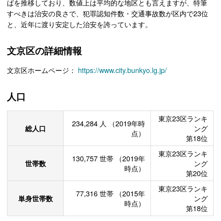
ばを推移しており、数値上は平均的な地区とも言えますが、特筆
すべきは治安の良さで、犯罪認知件数・交通事故数が区内で23位
と、近年に渡り安定した治安を誇っています。
文京区の詳細情報
文京区ホームページ：
https://www.city.bunkyo.lg.jp/
人口
東京23区ランキ
234,284
人
（2019年時
総人口
ング
点）
第18位
東京23区ランキ
130,757
世帯
（2019年
世帯数
ング
時点）
第20位
東京23区ランキ
77,316
世帯
（2015年
単身世帯数
ング
時点）
第18位