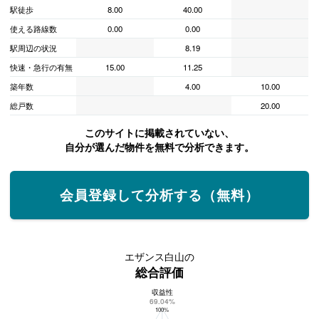
駅徒歩
8.00
40.00
使える路線数
0.00
0.00
駅周辺の状況
8.19
快速・急行の有無
15.00
11.25
築年数
4.00
10.00
総戸数
20.00
このサイトに掲載されていない、
自分が選んだ物件を無料で分析できます。
会員登録して分析する（無料）
エザンス白山の
総合評価
収益性
エザンス白山の総合評価
69.04%
100%