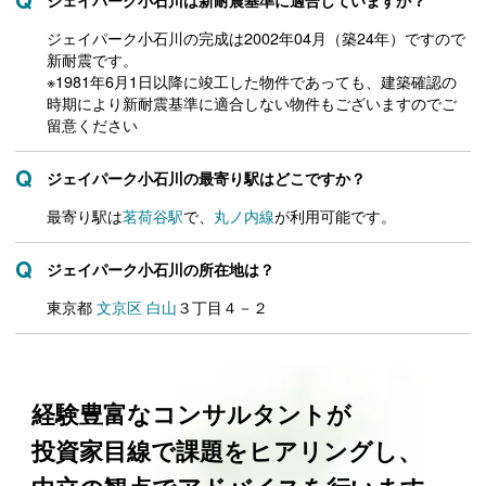
ジェイパーク小石川は新耐震基準に適合していますか？
ジェイパーク小石川の完成は2002年04月（築24年）ですので
新耐震です。
※1981年6月1日以降に竣工した物件であっても、建築確認の
時期により新耐震基準に適合しない物件もございますのでご
留意ください
ジェイパーク小石川の最寄り駅はどこですか？
最寄り駅は
茗荷谷駅
で、
丸ノ内線
が利用可能です。
ジェイパーク小石川の所在地は？
東京都
文京区
白山
３丁目４－２
経験豊富なコンサルタントが
投資家目線で課題をヒアリングし、