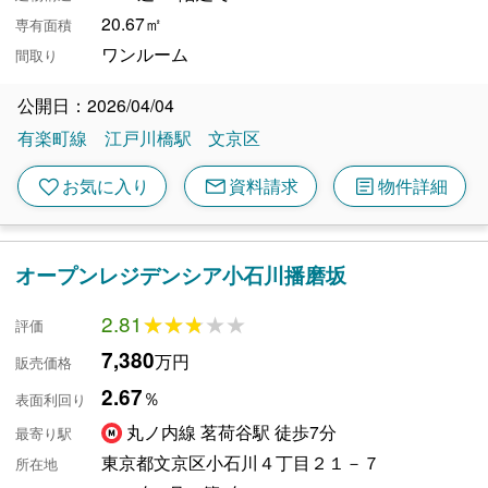
20.67㎡
専有面積
ワンルーム
間取り
公開日：2026/04/04
有楽町線
江戸川橋駅
文京区
mail
article
favorite
お気に入り
資料請求
物件詳細
オープンレジデンシア小石川播磨坂
2.81
★★★★★
★★★★★
評価
7,380
万円
販売価格
2.67
％
表面利回り
丸ノ内線 茗荷谷駅 徒歩7分
最寄り駅
東京都文京区小石川４丁目２１－７
所在地