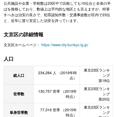
公共施設や企業・学校数は23区中で比較しても10位台と全体の半
ばを推移しており、数値上は平均的な地区とも言えますが、特筆
すべきは治安の良さで、犯罪認知件数・交通事故数が区内で23位
と、近年に渡り安定した治安を誇っています。
文京区の詳細情報
文京区ホームページ：
https://www.city.bunkyo.lg.jp/
人口
東京23区ランキ
234,284
人
（2019年時
総人口
ング
点）
第18位
東京23区ランキ
130,757
世帯
（2019年
世帯数
ング
時点）
第20位
東京23区ランキ
77,316
世帯
（2015年
単身世帯数
ング
時点）