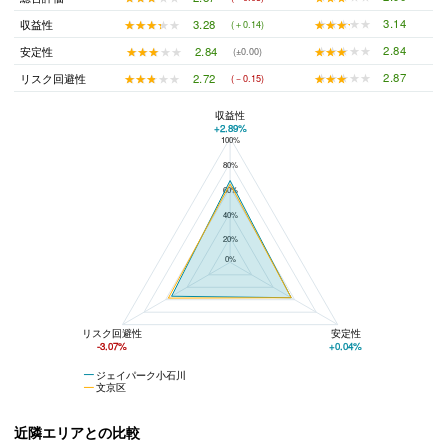
★★★★★
★★★★★
3.14
★★★★★
★★★★★
3.28
収益性
(＋0.14)
★★★★★
★★★★★
2.84
★★★★★
★★★★★
2.84
安定性
(±0.00)
★★★★★
★★★★★
2.87
★★★★★
★★★★★
2.72
リスク回避性
(－0.15)
収益性
+2.89%
100%
ジェイパーク小石川と文京区の平均値の総合評価の比較
80%
60%
40%
20%
0%
リスク回避性
安定性
-3.07%
+0.04%
ジェイパーク小石川
文京区
近隣エリアとの比較