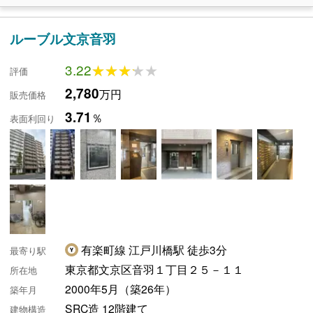
ルーブル文京音羽
3.22
★★★★★
★★★★★
評価
2,780
万円
販売価格
3.71
％
表面利回り
有楽町線 江戸川橋駅 徒歩3分
最寄り駅
東京都文京区音羽１丁目２５－１１
所在地
2000年5月（築26年）
築年月
SRC造 12階建て
建物構造