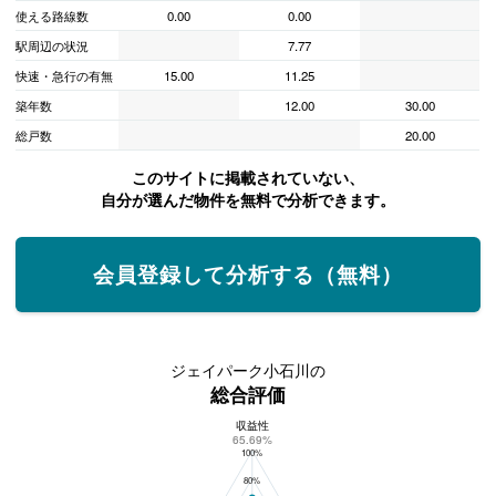
使える路線数
0.00
0.00
駅周辺の状況
7.77
快速・急行の有無
15.00
11.25
築年数
12.00
30.00
総戸数
20.00
このサイトに掲載されていない、
自分が選んだ物件を無料で分析できます。
会員登録して分析する（無料）
ジェイパーク小石川の
総合評価
収益性
ジェイパーク小石川の総合評価
65.69%
100%
80%