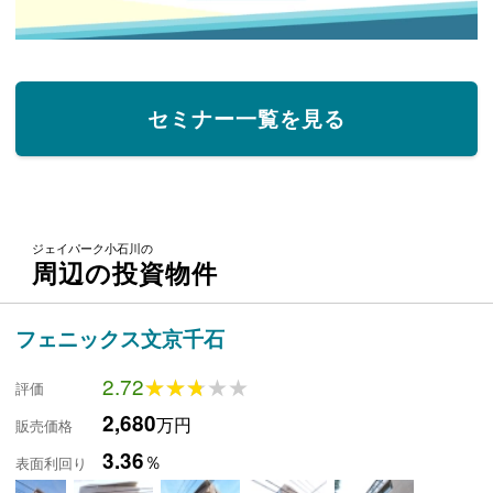
セミナー一覧を見る
ジェイパーク小石川の
周辺の投資物件
フェニックス文京千石
2.72
★★★★★
★★★★★
評価
2,680
万円
販売価格
3.36
％
表面利回り