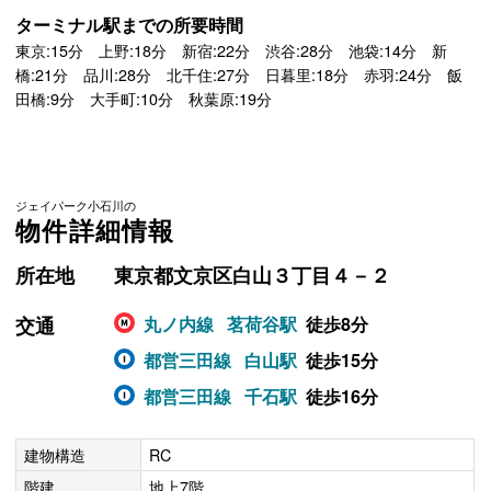
ターミナル駅までの所要時間
東京:15分 上野:18分 新宿:22分 渋谷:28分 池袋:14分 新
橋:21分 品川:28分 北千住:27分 日暮里:18分 赤羽:24分 飯
田橋:9分 大手町:10分 秋葉原:19分
ジェイパーク小石川の
物件詳細情報
所在地
東京都文京区白山３丁目４－２
交通
丸ノ内線
茗荷谷駅
徒歩8分
都営三田線
白山駅
徒歩15分
都営三田線
千石駅
徒歩16分
建物構造
RC
階建
地上7階