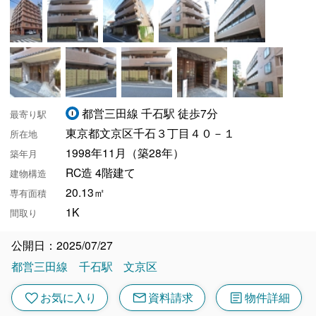
都営三田線 千石駅 徒歩7分
最寄り駅
東京都文京区千石３丁目４０－１
所在地
1998年11月（築28年）
築年月
RC造 4階建て
建物構造
20.13㎡
専有面積
1K
間取り
公開日：2025/07/27
都営三田線
千石駅
文京区
mail
article
favorite
お気に入り
資料請求
物件詳細