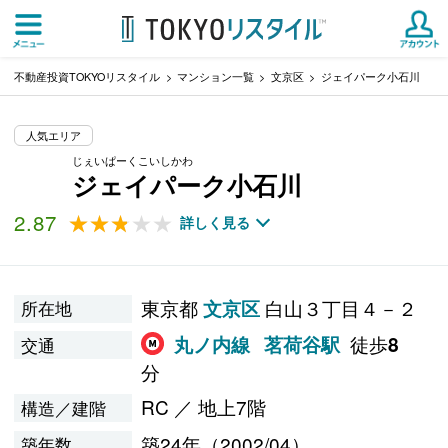
不動産投資TOKYOリスタイル
マンション一覧
文京区
ジェイパーク小石川
人気エリア
じぇいぱーくこいしかわ
ジェイパーク小石川
2.87
★★★★★
★★★★★
詳しく見る
東京都
白山３丁目４－２
文京区
所在地
徒歩
丸ノ内線
茗荷谷駅
8
交通
分
RC ／ 地上7階
構造／建階
築24年（2002/04）
築年数