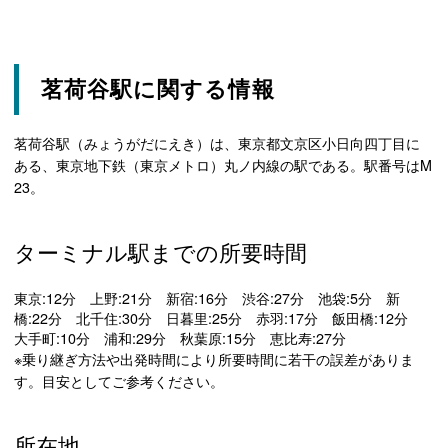
茗荷谷駅に関する情報
茗荷谷駅（みょうがだにえき）は、東京都文京区小日向四丁目に
ある、東京地下鉄（東京メトロ）丸ノ内線の駅である。駅番号はM
23。
ターミナル駅までの所要時間
東京:12分 上野:21分 新宿:16分 渋谷:27分 池袋:5分 新
橋:22分 北千住:30分 日暮里:25分 赤羽:17分 飯田橋:12分
大手町:10分 浦和:29分 秋葉原:15分 恵比寿:27分
※乗り継ぎ方法や出発時間により所要時間に若干の誤差がありま
す。目安としてご参考ください。
所在地