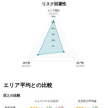
リスク回避性
エリア選定
ジェイパーク小石川のリスク回避性
83.20%
100%
80%
60%
40%
20%
0%
築年数
総戸数
60.00%
40.00%
エリア平均との比較
区との比較
ジェイパーク小石川
文京区の平均値
★★★★★
★★★★★
2.90
★★★★★
★★★★★
2.87
総合評価
(－0.03)