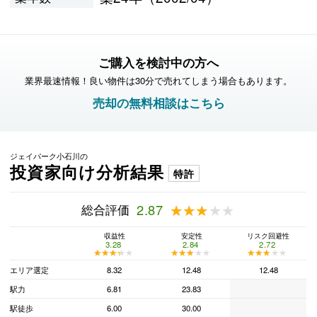
ご購入を検討中の方へ
業界最速情報！良い物件は30分で売れてしまう場合もあります。
売却の無料相談はこちら
ジェイパーク小石川の
投資家向け分析結果
特許
総合評価
2.87
★★★★★
★★★★★
収益性
安定性
リスク回避性
3.28
2.84
2.72
★★★★★
★★★★★
★★★★★
★★★★★
★★★★★
★★★★★
エリア選定
8.32
12.48
12.48
駅力
6.81
23.83
駅徒歩
6.00
30.00