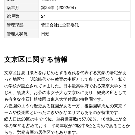
築年月
築24年（2002/04）
総戸数
24
管理形態
管理会社に全部委託
管理人状況
日勤
文京区に関する情報
文京区は夏目漱石をはじめとする近代を代表する文豪の居宅があ
った地区で、明治時代から教育の中枢として多くの国公立・私立
の学校が設立されてきました。日本最高学府である東京大学をは
じめ、筑波大、お茶の水女子大も文京区にあり、観光名所として
も有名な小石川植物園は東京大学付属の植物園です。
六義園のような歴史ある庭園がある一方、後楽園駅周辺の東京ド
ームや後楽園といったにぎやかなエリアもあるのが特徴です。
総人口は23区の中で19位、単身世帯数は57.02％、18歳以上が全
体の60％を占めており、平均年収が23区中6位と高めであることか
らも、労働者層の居住区でもあります。