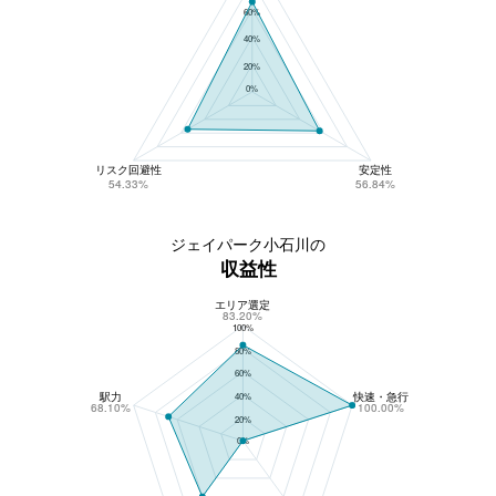
60%
40%
20%
0%
リスク回避性
安定性
54.33%
56.84%
ジェイパーク小石川の
収益性
エリア選定
ジェイパーク小石川の収益性
83.20%
100%
80%
60%
駅力
快速・急行
40%
68.10%
100.00%
20%
0%