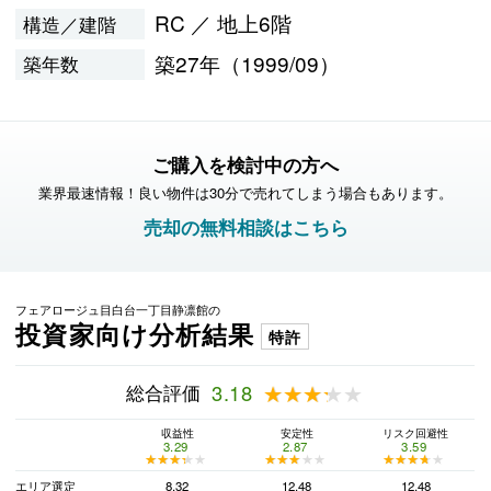
RC ／ 地上6階
構造／建階
築27年（1999/09）
築年数
ご購入を検討中の方へ
業界最速情報！良い物件は30分で売れてしまう場合もあります。
売却の無料相談はこちら
フェアロージュ目白台一丁目静凛館の
投資家向け分析結果
特許
総合評価
3.18
★★★★★
★★★★★
収益性
安定性
リスク回避性
3.29
2.87
3.59
★★★★★
★★★★★
★★★★★
★★★★★
★★★★★
★★★★★
エリア選定
8.32
12.48
12.48