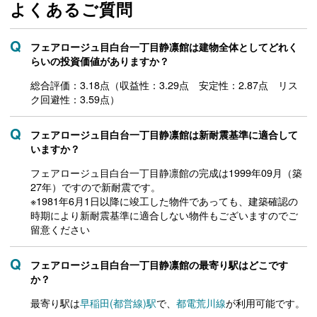
よくあるご質問
フェアロージュ目白台一丁目静凛館は建物全体としてどれく
らいの投資価値がありますか？
総合評価：3.18点（収益性：3.29点 安定性：2.87点 リス
ク回避性：3.59点）
フェアロージュ目白台一丁目静凛館は新耐震基準に適合して
いますか？
フェアロージュ目白台一丁目静凛館の完成は1999年09月（築
27年）ですので新耐震です。
※1981年6月1日以降に竣工した物件であっても、建築確認の
時期により新耐震基準に適合しない物件もございますのでご
留意ください
フェアロージュ目白台一丁目静凛館の最寄り駅はどこです
か？
最寄り駅は
早稲田(都営線)駅
で、
都電荒川線
が利用可能です。