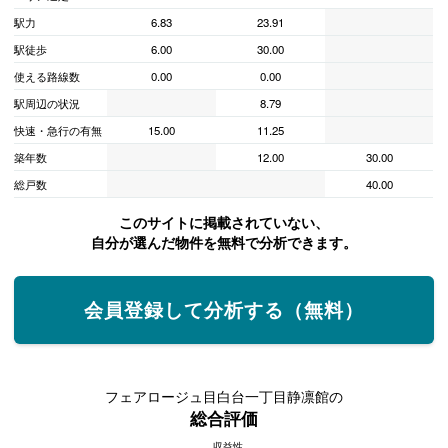
駅力
6.83
23.91
駅徒歩
6.00
30.00
使える路線数
0.00
0.00
駅周辺の状況
8.79
快速・急行の有無
15.00
11.25
築年数
12.00
30.00
総戸数
40.00
このサイトに掲載されていない、
自分が選んだ物件を無料で分析できます。
会員登録して分析する（無料）
フェアロージュ目白台一丁目静凛館の
総合評価
収益性
フェアロージュ目白台一丁目静凛館の総合評価