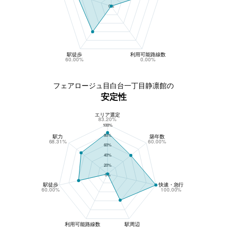
0%
駅徒歩
利用可能路線数
60.00%
0.00%
フェアロージュ目白台一丁目静凛館の
安定性
エリア選定
フェアロージュ目白台一丁目静凛館の安定性
83.20%
100%
80%
駅力
築年数
68.31%
60.00%
60%
40%
20%
0%
駅徒歩
快速・急行
60.00%
100.00%
利用可能路線数
駅周辺