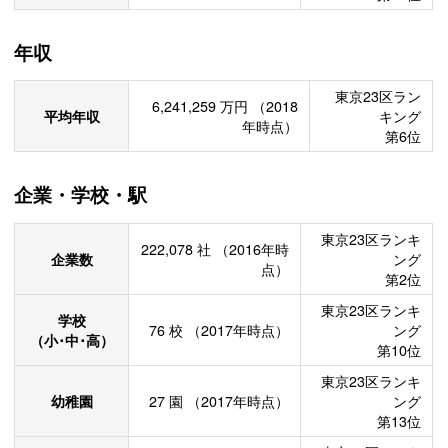
年収
東京23区ラン
6,241,259
万円
（2018
平均年収
キング
年時点）
第6位
企業・学校・駅
東京23区ランキ
222,078
社
（2016年時
企業数
ング
点）
第2位
東京23区ランキ
学校
76
校
（2017年時点）
ング
（小･中･高）
第10位
東京23区ランキ
幼稚園
27
園
（2017年時点）
ング
第13位