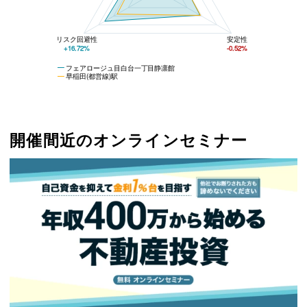
リスク回避性
安定性
+16.72%
-0.52%
フェアロージュ目白台一丁目静凛館
早稲田(都営線)駅
開催間近のオンラインセミナー