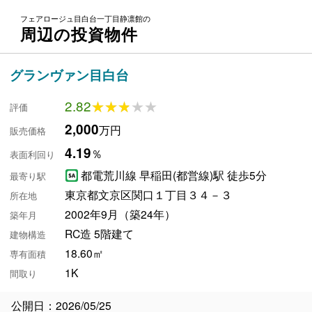
フェアロージュ目白台一丁目静凛館の
周辺の投資物件
グランヴァン目白台
2.82
★★★★★
★★★★★
評価
2,000
万円
販売価格
4.19
％
表面利回り
都電荒川線 早稲田(都営線)駅 徒歩5分
最寄り駅
東京都文京区関口１丁目３４－３
所在地
2002年9月（築24年）
築年月
RC造 5階建て
建物構造
18.60㎡
専有面積
1K
間取り
公開日：2026/05/25