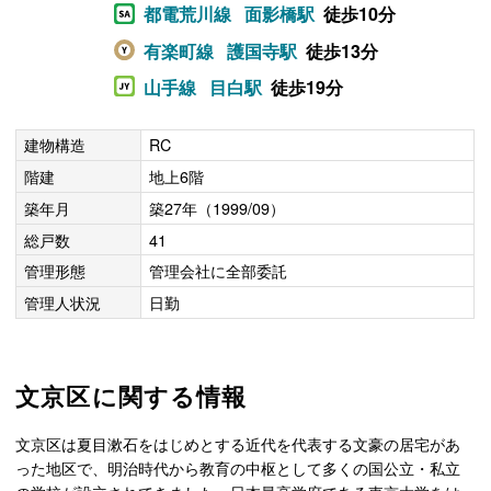
都電荒川線
面影橋駅
徒歩10分
有楽町線
護国寺駅
徒歩13分
山手線
目白駅
徒歩19分
建物構造
RC
階建
地上6階
築年月
築27年（1999/09）
総戸数
41
管理形態
管理会社に全部委託
管理人状況
日勤
文京区に関する情報
文京区は夏目漱石をはじめとする近代を代表する文豪の居宅があ
った地区で、明治時代から教育の中枢として多くの国公立・私立