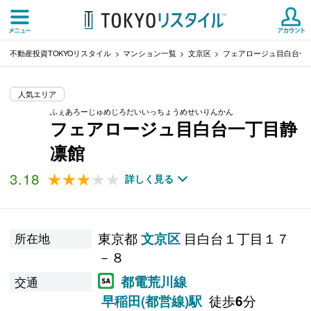
不動産投資TOKYOリスタイル
マンション一覧
文京区
フェアロージュ目白台一
人気エリア
ふぇあろーじゅめじろだいいっちょうめせいりんかん
フェアロージュ目白台一丁目静
凛館
3.18
★★★★★
★★★★★
詳しく見る
東京都
目白台１丁目１７
文京区
所在地
－８
都電荒川線
交通
徒歩
分
早稲田(都営線)駅
6