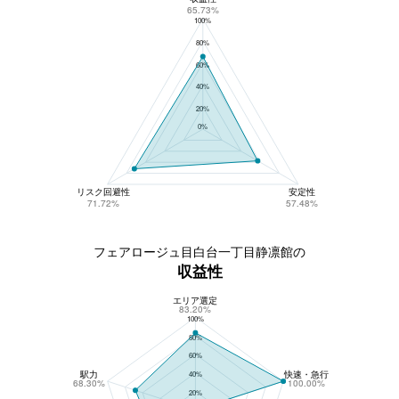
65.73%
100%
80%
60%
40%
20%
0%
リスク回避性
安定性
71.72%
57.48%
フェアロージュ目白台一丁目静凛館の
収益性
エリア選定
フェアロージュ目白台一丁目静凛館の収益性
83.20%
100%
80%
60%
駅力
快速・急行
40%
68.30%
100.00%
20%