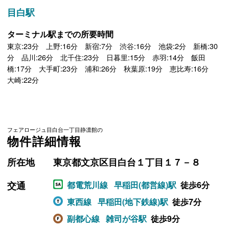
目白駅
ターミナル駅までの所要時間
東京:23分 上野:16分 新宿:7分 渋谷:16分 池袋:2分 新橋:30
分 品川:26分 北千住:23分 日暮里:15分 赤羽:14分 飯田
橋:17分 大手町:23分 浦和:26分 秋葉原:19分 恵比寿:16分
大崎:22分
フェアロージュ目白台一丁目静凛館の
物件詳細情報
所在地
東京都文京区目白台１丁目１７－８
交通
都電荒川線
早稲田(都営線)駅
徒歩6分
東西線
早稲田(地下鉄線)駅
徒歩7分
副都心線
雑司が谷駅
徒歩9分