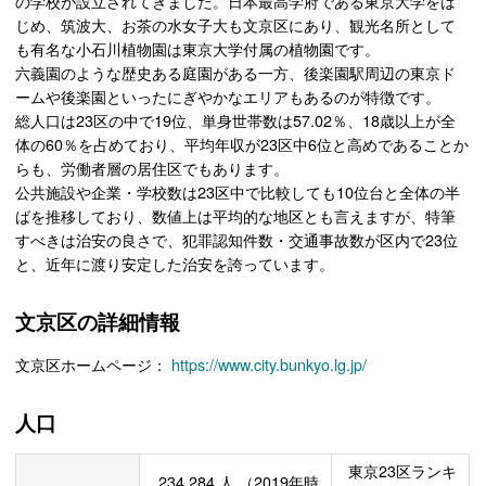
の学校が設立されてきました。日本最高学府である東京大学をは
じめ、筑波大、お茶の水女子大も文京区にあり、観光名所として
も有名な小石川植物園は東京大学付属の植物園です。
六義園のような歴史ある庭園がある一方、後楽園駅周辺の東京ド
ームや後楽園といったにぎやかなエリアもあるのが特徴です。
総人口は23区の中で19位、単身世帯数は57.02％、18歳以上が全
体の60％を占めており、平均年収が23区中6位と高めであることか
らも、労働者層の居住区でもあります。
公共施設や企業・学校数は23区中で比較しても10位台と全体の半
ばを推移しており、数値上は平均的な地区とも言えますが、特筆
すべきは治安の良さで、犯罪認知件数・交通事故数が区内で23位
と、近年に渡り安定した治安を誇っています。
文京区の詳細情報
文京区ホームページ：
https://www.city.bunkyo.lg.jp/
人口
東京23区ランキ
234,284
人
（2019年時