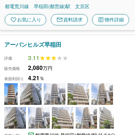
都電荒川線
早稲田(都営線)駅
文京区
mail
article
favorite
お気に入り
資料請求
物件詳細
アーバンヒルズ早稲田
3.11
★★★★★
★★★★★
評価
2,080
万円
販売価格
4.21
％
表面利回り
都電荒川線 早稲田(都営線)駅 徒歩2分