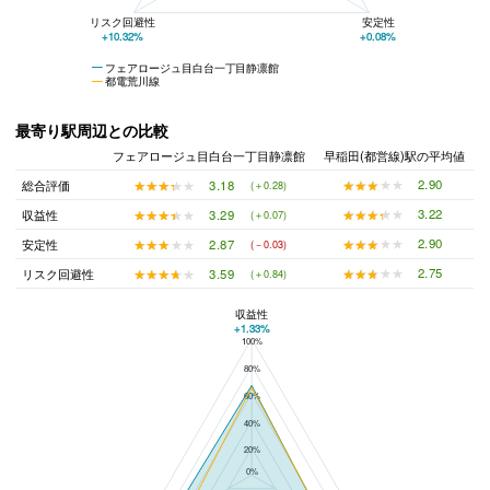
リスク回避性
安定性
+10.32%
+0.08%
フェアロージュ目白台一丁目静凛館
都電荒川線
最寄り駅周辺との比較
フェアロージュ目白台一丁目静凛館
早稲田(都営線)駅の平均値
★★★★★
★★★★★
2.90
★★★★★
★★★★★
3.18
総合評価
(＋0.28)
★★★★★
★★★★★
3.22
★★★★★
★★★★★
3.29
収益性
(＋0.07)
★★★★★
★★★★★
2.90
★★★★★
★★★★★
2.87
安定性
(－0.03)
★★★★★
★★★★★
2.75
★★★★★
★★★★★
3.59
リスク回避性
(＋0.84)
収益性
+1.33%
100%
フェアロージュ目白台一丁目静凛館と早稲田(都営線)駅の平均値の総合評価の比較
80%
60%
40%
20%
0%