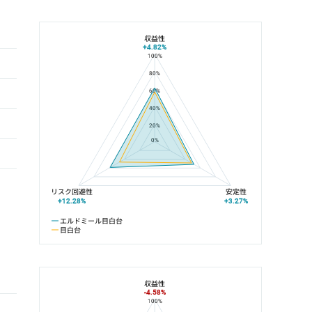
収益性
+4.82%
100%
エルドミール目白台と目白台の平均値の総合評価の比較
80%
60%
40%
20%
0%
リスク回避性
安定性
+12.28%
+3.27%
エルドミール目白台
目白台
収益性
-4.58%
100%
エルドミール目白台と副都心線の平均値の総合評価の比較