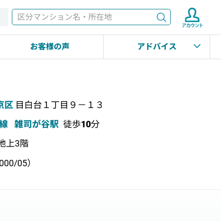
検索
す
お客様の声
アドバイス
京区
目白台１丁目９－１３
線
雑司が谷駅
徒歩
10
分
 地上3階
00/05）