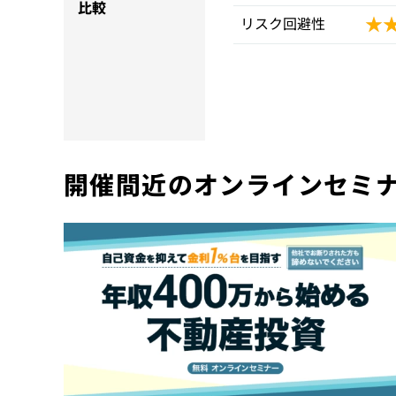
比較
★
★
リスク回避性
開催間近のオンラインセミ