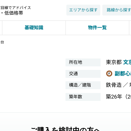
家目線でアドバイス
エリアから探す
路線から探
近・低価格帯
基礎知識
物件一覧
白台
東京都
文
所在地
副都心
交通
鉄骨造 ／
構造／建階
築26年（20
築年数
ご購入を検討中の方へ