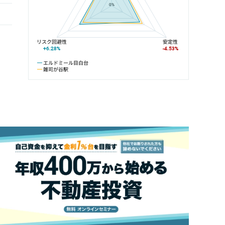
0%
リスク回避性
安定性
+6.28%
-4.53%
エルドミール目白台
雑司が谷駅