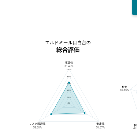
エルドミール目白台の
総合評価
収益性
エルドミール目白台の総合評価
61.42%
100%
80%
60%
駅力
64.60%
40%
20%
0%
リスク回避性
安定性
駅
58.68%
51.67%
40