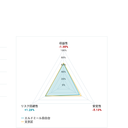
収益性
-1.38%
100%
エルドミール目白台と文京区の平均値の総合評価の比較
80%
60%
40%
20%
0%
リスク回避性
安定性
+1.28%
-5.13%
エルドミール目白台
文京区