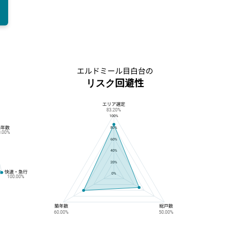
の
エルドミール目白台の
リスク回避性
エリア選定
エルドミール目白台のリスク回避性
83.20%
100%
築年数
80%
0.00%
60%
40%
20%
快速・急行
0%
100.00%
築年数
総戸数
60.00%
50.00%