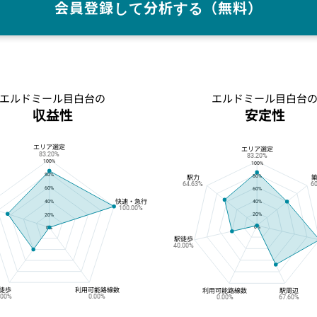
会員登録して分析する（無料）
エルドミール目白台の
エルドミール目白台
収益性
安定性
エリア選定
エルドミール目白台の収益性
エルドミール目白台の安定性
エリア選定
83.20%
83.20%
100%
100%
80%
80%
駅力
64.63%
6
60%
60%
快速・急行
40%
40%
100.00%
20%
20%
0%
0%
駅徒歩
40.00%
徒歩
利用可能路線数
利用可能路線数
駅周辺
.00%
0.00%
0.00%
67.60%