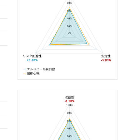
80%
60%
40%
20%
0%
リスク回避性
安定性
+3.48%
-5.93%
エルドミール目白台
副都心線
収益性
-1.78%
100%
エルドミール目白台と雑司が谷駅の平均値の総合評価の比較
80%
60%
40%
20%