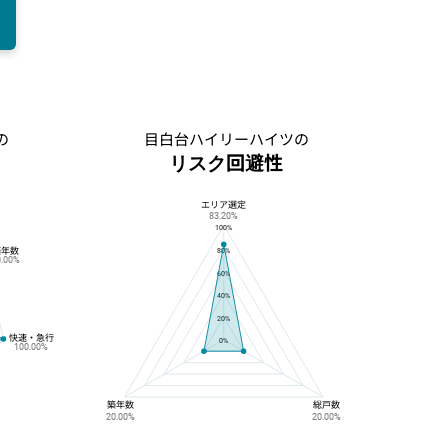
の
目白台ハイリーハイツの
リスク回避性
エリア選定
目白台ハイリーハイツのリスク回避性
83.20%
100%
築年数
80%
0.00%
60%
40%
20%
快速・急行
0%
100.00%
築年数
総戸数
20.00%
20.00%