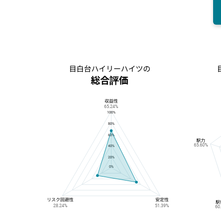
目白台ハイリーハイツの
総合評価
収益性
目白台ハイリーハイツの総合評価
65.24%
100%
80%
60%
駅力
65.60%
40%
20%
0%
リスク回避性
安定性
駅
28.24%
51.39%
60