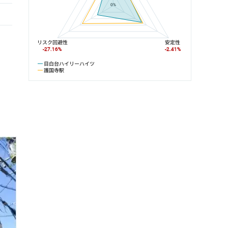
0%
リスク回避性
安定性
-27.16%
-2.41%
目白台ハイリーハイツ
護国寺駅