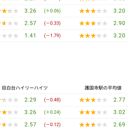
★★★★
★★★★
★★★★★
★★★★★
3.26
3.20
(＋0.06)
★★★★
★★★★
★★★★★
★★★★★
2.57
2.90
(－0.33)
★★★★
★★★★
★★★★★
★★★★★
1.41
3.20
(－1.79)
目白台ハイリーハイツ
護国寺駅の平均値
★★★★
★★★★
★★★★★
★★★★★
2.29
2.77
(－0.48)
★★★★
★★★★
★★★★★
★★★★★
3.26
3.02
(＋0.24)
★★★★
★★★★
★★★★★
★★★★★
2.57
2.69
(－0.12)