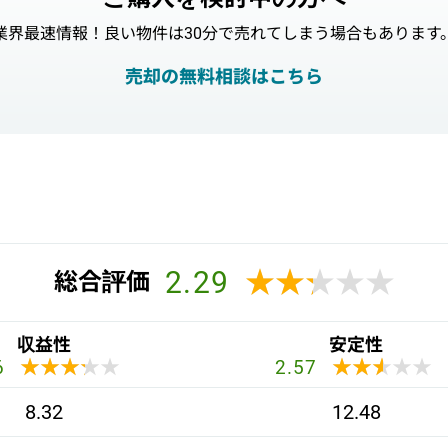
業界最速情報！良い物件は30分で売れてしまう場合もあります
売却の無料相談はこちら
2.29
★★★★★
★★★★★
総合評価
収益性
安定性
★★★★★
★★★★★
★★★★★
★★★★★
6
2.57
8.32
12.48