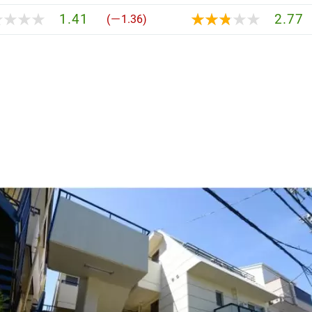
★★★★
★★★★
★★★★★
★★★★★
1.41
2.77
(－1.36)