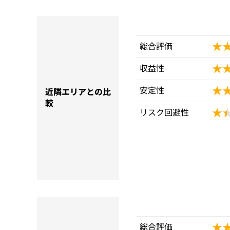
★
★
総合評価
★
★
収益性
★
★
安定性
近隣エリアとの比
較
★
★
リスク回避性
★
★
総合評価