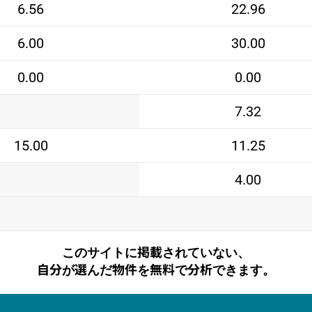
6.56
22.96
6.00
30.00
0.00
0.00
7.32
15.00
11.25
4.00
このサイトに掲載されていない、
自分が選んだ物件を無料で分析できます。