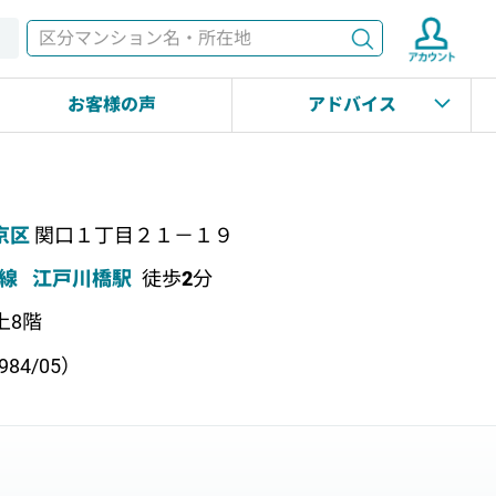
検索
す
お客様の声
アドバイス
京区
関口１丁目２１－１９
線
江戸川橋駅
徒歩
2
分
地上8階
84/05）