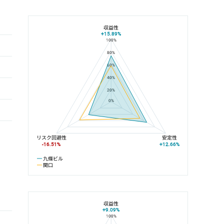
収益性
+15.89%
100%
九條ビルと関口の平均値の総合評価の比較
80%
60%
40%
20%
0%
リスク回避性
安定性
-16.51%
+12.66%
九條ビル
関口
収益性
+9.09%
100%
九條ビルと有楽町線の平均値の総合評価の比較