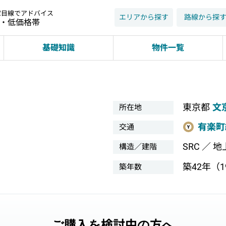
家目線でアドバイス
エリアから探す
路線から探
近・低価格帯
基礎知識
物件一覧
東京都
文
所在地
有楽町
交通
SRC ／ 
構造／建階
築42年（19
築年数
ご購入を検討中の方へ