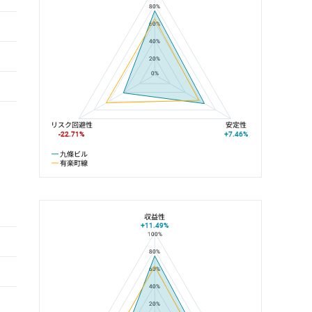
80%
60%
40%
20%
0%
リスク回避性
安定性
-22.71%
+7.46%
九條ビル
有楽町線
収益性
+11.49%
100%
九條ビルと江戸川橋駅の平均値の総合評価の比較
80%
60%
40%
20%