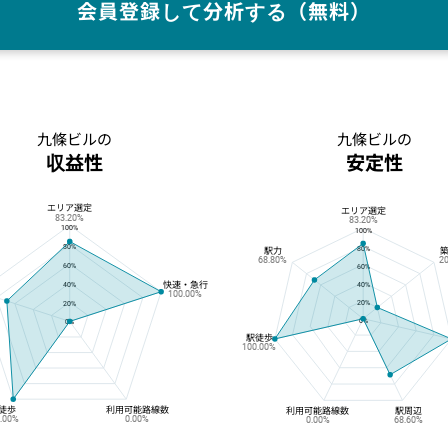
会員登録して分析する（無料）
九條ビルの
九條ビルの
収益性
安定性
エリア選定
九條ビルの収益性
九條ビルの安定性
エリア選定
83.20%
83.20%
100%
100%
80%
80%
駅力
68.80%
2
60%
60%
快速・急行
40%
40%
100.00%
20%
20%
0%
0%
駅徒歩
100.00%
徒歩
利用可能路線数
利用可能路線数
駅周辺
0.00%
0.00%
0.00%
68.60%