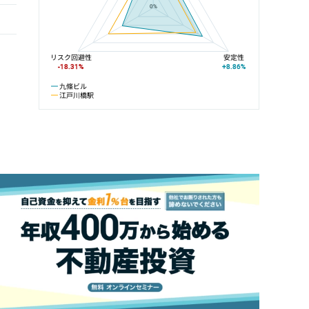
0%
リスク回避性
安定性
-18.31%
+8.86%
九條ビル
江戸川橋駅