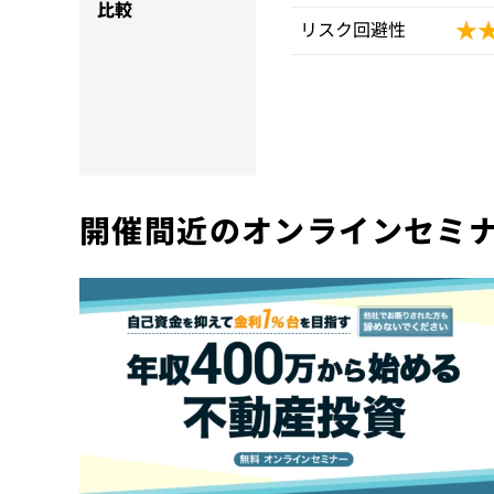
比較
★
★
リスク回避性
開催間近のオンラインセミ