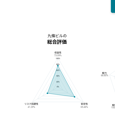
九條ビルの
総合評価
収益性
九條ビルの総合評価
73.09%
100%
80%
60%
駅力
68.80%
40%
20%
0%
リスク回避性
安定性
駅
41.29%
65.46%
10