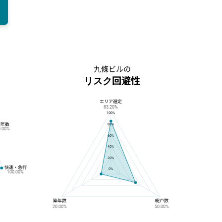
九條ビルの
リスク回避性
エリア選定
九條ビルのリスク回避性
83.20%
100%
築年数
80%
0.00%
60%
40%
20%
快速・急行
0%
100.00%
築年数
総戸数
20.00%
50.00%