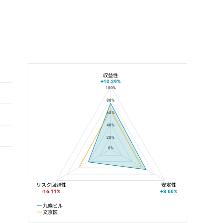
収益性
+10.29%
100%
九條ビルと文京区の平均値の総合評価の比較
80%
60%
40%
20%
0%
リスク回避性
安定性
-16.11%
+8.66%
九條ビル
文京区