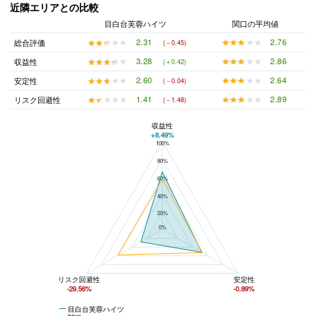
近隣エリアとの比較
目白台芙蓉ハイツ
関口の平均値
★★★★★
★★★★★
2.76
★★★★★
★★★★★
2.31
総合評価
(－0.45)
★★★★★
★★★★★
2.86
★★★★★
★★★★★
3.28
収益性
(＋0.42)
★★★★★
★★★★★
2.64
★★★★★
★★★★★
2.60
安定性
(－0.04)
★★★★★
★★★★★
2.89
★★★★★
★★★★★
1.41
リスク回避性
(－1.48)
収益性
+8.49%
100%
目白台芙蓉ハイツと関口の平均値の総合評価の比較
80%
60%
40%
20%
0%
リスク回避性
安定性
-29.56%
-0.89%
目白台芙蓉ハイツ