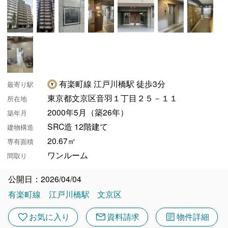
有楽町線 江戸川橋駅 徒歩3分
最寄り駅
東京都文京区音羽１丁目２５－１１
所在地
2000年5月（築26年）
築年月
SRC造 12階建て
建物構造
20.67㎡
専有面積
ワンルーム
間取り
公開日：2026/04/04
有楽町線
江戸川橋駅
文京区
mail
article
favorite
お気に入り
資料請求
物件詳細