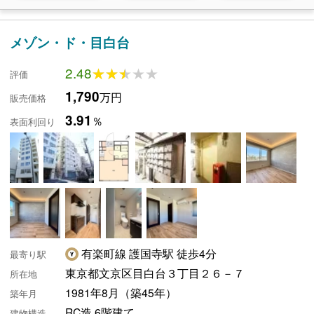
メゾン・ド・目白台
2.48
★★★★★
★★★★★
評価
1,790
万円
販売価格
3.91
％
表面利回り
有楽町線 護国寺駅 徒歩4分
最寄り駅
東京都文京区目白台３丁目２６－７
所在地
1981年8月（築45年）
築年月
RC造 6階建て
建物構造