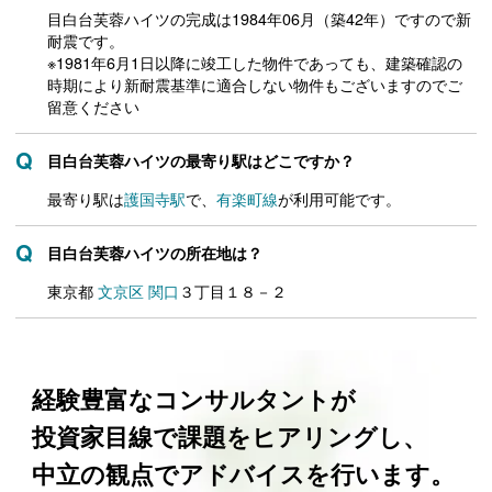
目白台芙蓉ハイツの完成は1984年06月（築42年）ですので新
耐震です。
※1981年6月1日以降に竣工した物件であっても、建築確認の
時期により新耐震基準に適合しない物件もございますのでご
留意ください
目白台芙蓉ハイツの最寄り駅はどこですか？
最寄り駅は
護国寺駅
で、
有楽町線
が利用可能です。
目白台芙蓉ハイツの所在地は？
東京都
文京区
関口
３丁目１８－２
経験豊富なコンサルタントが
投資家目線で課題をヒアリングし、
中立の観点でアドバイスを行います。