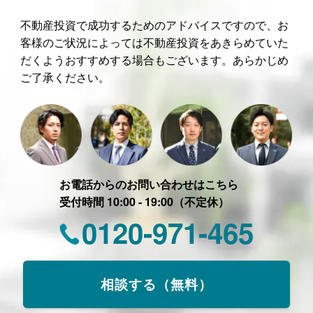
不動産投資で成功するためのアドバイスですので、お
客様のご状況によっては不動産投資をあきらめていた
だくようおすすめする場合もございます。あらかじめ
ご了承ください。
お電話からのお問い合わせはこちら
受付時間 10:00 - 19:00（不定休）
0120-971-465
相談する（無料）