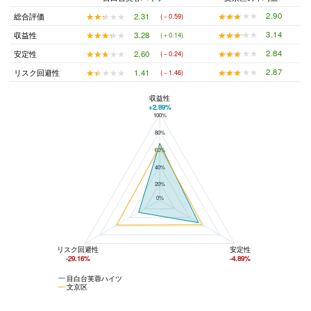
★★★★★
★★★★★
2.90
★★★★★
★★★★★
2.31
総合評価
(－0.59)
★★★★★
★★★★★
3.14
★★★★★
★★★★★
3.28
収益性
(＋0.14)
★★★★★
★★★★★
2.84
★★★★★
★★★★★
2.60
安定性
(－0.24)
★★★★★
★★★★★
2.87
★★★★★
★★★★★
1.41
リスク回避性
(－1.46)
収益性
+2.89%
100%
目白台芙蓉ハイツと文京区の平均値の総合評価の比較
80%
60%
40%
20%
0%
リスク回避性
安定性
-29.16%
-4.89%
目白台芙蓉ハイツ
文京区