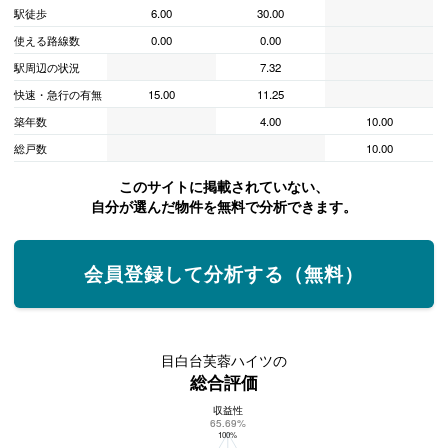
駅徒歩
6.00
30.00
使える路線数
0.00
0.00
駅周辺の状況
7.32
快速・急行の有無
15.00
11.25
築年数
4.00
10.00
総戸数
10.00
このサイトに掲載されていない、
自分が選んだ物件を無料で分析できます。
会員登録して分析する（無料）
目白台芙蓉ハイツの
総合評価
収益性
目白台芙蓉ハイツの総合評価
65.69%
100%