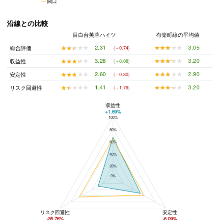
関口
沿線との比較
目白台芙蓉ハイツ
有楽町線の平均値
★★★★★
★★★★★
3.05
★★★★★
★★★★★
2.31
総合評価
(－0.74)
★★★★★
★★★★★
3.20
★★★★★
★★★★★
3.28
収益性
(＋0.08)
★★★★★
★★★★★
2.90
★★★★★
★★★★★
2.60
安定性
(－0.30)
★★★★★
★★★★★
3.20
★★★★★
★★★★★
1.41
リスク回避性
(－1.79)
収益性
+1.69%
100%
目白台芙蓉ハイツと有楽町線の平均値の総合評価の比較
80%
60%
40%
20%
0%
リスク回避性
安定性
-35.76%
-6.09%