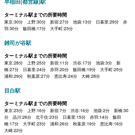
早稲田(都営線)駅
ターミナル駅までの所要時間
東京:30分 上野:30分 新宿:27分 池袋:13分 日暮里:29分 赤
羽:30分 飯田橋:17分 大手町:23分
雑司が谷駅
ターミナル駅までの所要時間
東京:28分 上野:25分 新宿:11分 渋谷:17分 池袋:3分 新
橋:27分 日暮里:24分 赤羽:20分 飯田橋:19分 大手町:25分
浦和:29分 秋葉原:27分 恵比寿:24分 大崎:28分
目白駅
ターミナル駅までの所要時間
東京:23分 上野:16分 新宿:7分 渋谷:16分 池袋:2分 新橋:30
分 品川:26分 北千住:23分 日暮里:15分 赤羽:14分 飯田
橋:17分 大手町:23分 浦和:26分 秋葉原:19分 恵比寿:16分
大崎:22分