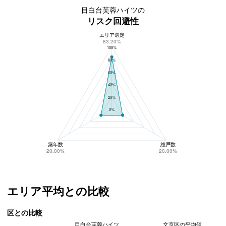
目白台芙蓉ハイツの
リスク回避性
エリア選定
目白台芙蓉ハイツのリスク回避性
83.20%
100%
80%
60%
40%
20%
0%
築年数
総戸数
20.00%
20.00%
エリア平均との比較
区との比較
目白台芙蓉ハイツ
文京区の平均値