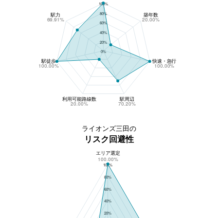
100%
80%
駅力
築年数
69.91%
20.00%
60%
40%
20%
0%
駅徒歩
快速・急行
100.00%
100.00%
利用可能路線数
駅周辺
20.00%
70.20%
ライオンズ三田の
リスク回避性
エリア選定
ライオンズ三田のリスク回避性
100.00%
100%
80%
60%
40%
20%