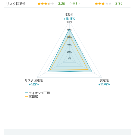
★★★★★
★★★★★
2.95
★★★★★
★★★★★
3.26
リスク回避性
(＋0.31)
収益性
+16.18%
100%
ライオンズ三田と三田駅の平均値の総合評価の比較
80%
60%
40%
20%
0%
リスク回避性
安定性
+6.22%
+13.62%
ライオンズ三田
三田駅