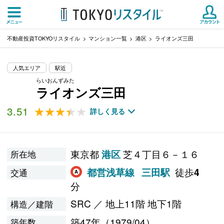
不動産投資TOKYOリスタイル
マンション一覧
港区
ライオンズ三田
人気エリア
駅近
らいおんずみた
ライオンズ三田
3.51
★★★★★
★★★★★
詳しく見る
東京都
芝４丁目６－１６
港区
所在地
徒歩
都営浅草線
三田駅
4
交通
分
SRC ／ 地上11階 地下1階
構造／建階
築47年（1979/04）
築年数