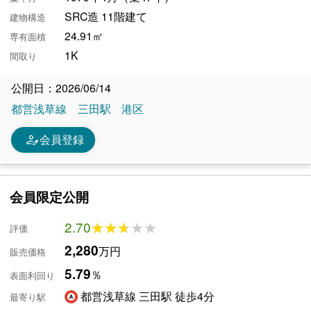
SRC造 11階建て
建物構造
24.91㎡
専有面積
1K
間取り
公開日：2026/06/14
都営浅草線
三田駅
港区
person_edit
会員登録
会員限定公開
2.70
★★★★★
★★★★★
評価
2,280
万円
販売価格
5.79
％
表面利回り
都営浅草線 三田駅 徒歩4分
最寄り駅