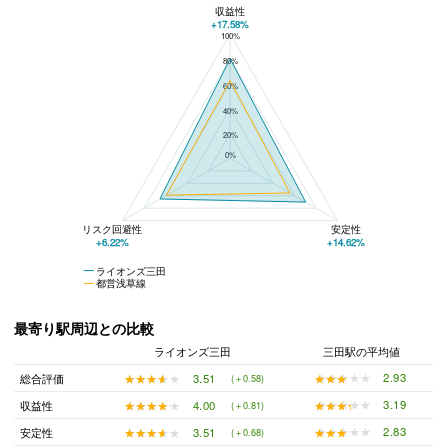
収益性
+17.58%
100%
ライオンズ三田と都営浅草線の平均値の総合評価の比較
80%
60%
40%
20%
0%
リスク回避性
安定性
+6.22%
+14.62%
ライオンズ三田
都営浅草線
最寄り駅周辺との比較
ライオンズ三田
三田駅の平均値
★★★★★
★★★★★
2.93
★★★★★
★★★★★
3.51
総合評価
(＋0.58)
★★★★★
★★★★★
3.19
★★★★★
★★★★★
4.00
収益性
(＋0.81)
★★★★★
★★★★★
2.83
★★★★★
★★★★★
3.51
安定性
(＋0.68)