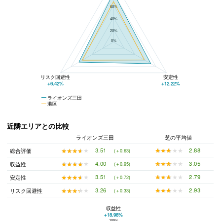
60%
40%
20%
0%
リスク回避性
安定性
+6.42%
+12.22%
ライオンズ三田
港区
近隣エリアとの比較
ライオンズ三田
芝の平均値
★★★★★
★★★★★
2.88
★★★★★
★★★★★
3.51
総合評価
(＋0.63)
★★★★★
★★★★★
3.05
★★★★★
★★★★★
4.00
収益性
(＋0.95)
★★★★★
★★★★★
2.79
★★★★★
★★★★★
3.51
安定性
(＋0.72)
★★★★★
★★★★★
2.93
★★★★★
★★★★★
3.26
リスク回避性
(＋0.33)
収益性
+18.98%
100%