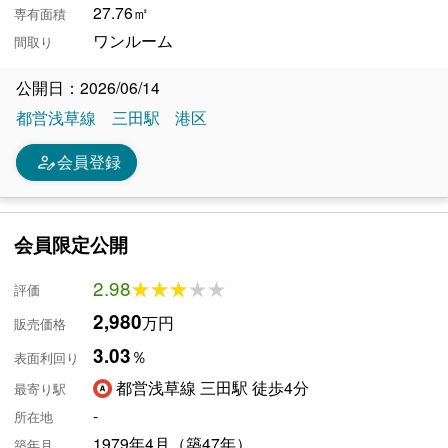
27.76㎡
専有面積
ワンルーム
間取り
公開日：2026/06/14
都営浅草線
三田駅
港区
person_edit
会員登録
会員限定公開
2.98
★★★★★
★★★★★
評価
2,980
万円
販売価格
3.03
％
表面利回り
都営浅草線 三田駅 徒歩4分
最寄り駅
-
所在地
1979年4月（築47年）
築年月