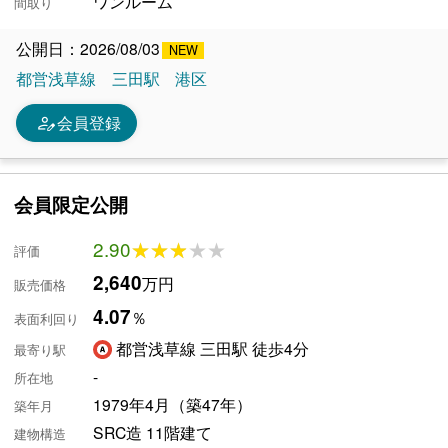
ワンルーム
間取り
公開日：2026/08/03
都営浅草線
三田駅
港区
person_edit
会員登録
会員限定公開
2.90
★★★★★
★★★★★
評価
2,640
万円
販売価格
4.07
％
表面利回り
都営浅草線 三田駅 徒歩4分
最寄り駅
-
所在地
1979年4月（築47年）
築年月
SRC造 11階建て
建物構造