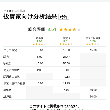
ライオンズ三田の
投資家向け分析結果
特許
総合評価
3.51
★★★★★
★★★★★
収益性
安定性
リスク回避性
4.00
3.51
3.26
★★★★★
★★★★★
★★★★★
★★★★★
★★★★★
★★★★★
エリア選定
10.00
15.00
15.00
駅力
6.99
24.47
駅徒歩
10.00
50.00
使える路線数
2.00
5.00
駅周辺の状況
10.53
快速・急行の有無
15.00
11.25
築年数
4.00
10.00
総戸数
50.00
このサイトに掲載されていない、