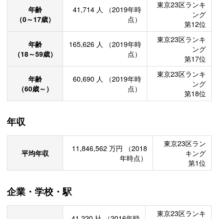
東京23区ランキ
年齢
41,714
人
（2019年時
ング
（0～17歳）
点）
第12位
東京23区ランキ
年齢
165,626
人
（2019年時
ング
（18～59歳）
点）
第17位
東京23区ランキ
年齢
60,690
人
（2019年時
ング
（60歳～）
点）
第18位
年収
東京23区ラン
11,846,562
万円
（2018
平均年収
キング
年時点）
第1位
企業・学校・駅
東京23区ランキ
41,220
社
（2016年時