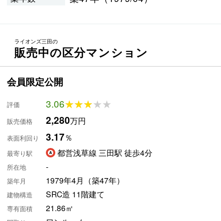
ライオンズ三田の
販売中の区分マンション
会員限定公開
3.06
★★★★★
★★★★★
評価
2,280
万円
販売価格
3.17
％
表面利回り
都営浅草線 三田駅 徒歩4分
最寄り駅
-
所在地
1979年4月（築47年）
築年月
SRC造 11階建て
建物構造
21.86㎡
専有面積