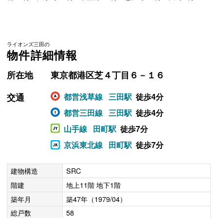
ライオンズ三田の
物件詳細情報
所在地
東京都港区芝４丁目６－１６
交通
都営浅草線
三田駅
徒歩4分
都営三田線
三田駅
徒歩4分
山手線
田町駅
徒歩7分
京浜東北線
田町駅
徒歩7分
建物構造
SRC
階建
地上11階 地下1階
築年月
築47年（1979/04）
総戸数
58