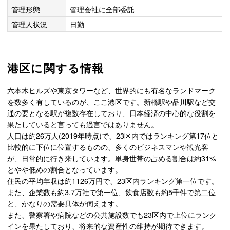
管理形態
管理会社に全部委託
管理人状況
日勤
港区に関する情報
六本木ヒルズや東京タワーなど、世界的にも有名なランドマーク
を数多く有しているのが、ここ港区です。新橋駅や品川駅など交
通の要となる駅が複数存在しており、日本経済の中心的な役割を
果たしていると言っても過言ではありません。
人口は約26万人(2019年時点)で、23区内ではランキング第17位と
比較的に下位に位置するものの、多くのビジネスマンや観光客
が、日常的に行き来しています。単身世帯の占める割合は約31%
とやや低めの割合となっています。
住民の平均年収は約1126万円で、23区内ランキング第一位です。
また、企業数も約3.7万社で第一位、飲食店数も約5千件で第二位
と、かなりの需要具体が伺えます。
また、警察署や病院などの公共施設数でも23区内で上位にランク
インを果たしており、将来的な資産性の維持が期待できます。