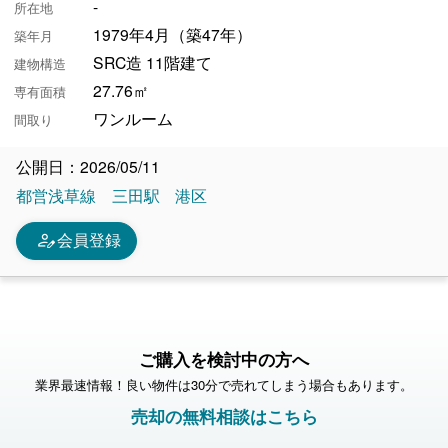
-
所在地
1979年4月（築47年）
築年月
SRC造 11階建て
建物構造
27.76㎡
専有面積
ワンルーム
間取り
公開日：2026/05/11
都営浅草線
三田駅
港区
person_edit
会員登録
ご購入を検討中の方へ
業界最速情報！良い物件は30分で売れてしまう場合もあります。
売却の無料相談はこちら