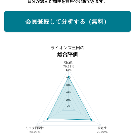
自分が選んだ物件を無料で分析できます。
会員登録して分析する（無料）
ライオンズ三田の
総合評価
収益性
ライオンズ三田の総合評価
79.98%
100%
80%
60%
40%
20%
0%
リスク回避性
安定性
65.22%
70.22%