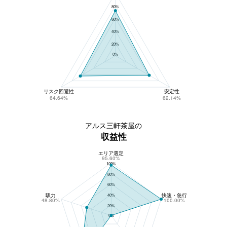
80%
60%
40%
20%
0%
リスク回避性
安定性
64.64%
62.14%
アルス三軒茶屋の
収益性
エリア選定
アルス三軒茶屋の収益性
95.60%
100%
80%
60%
駅力
快速・急行
40%
48.80%
100.00%
20%
0%