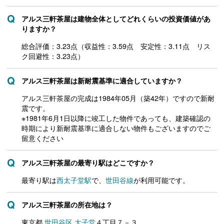
アルス三軒茶屋は建物全体としてどれくらいの投資価値があ
りますか？
総合評価：3.23点（収益性：3.59点 安定性：3.11点 リス
ク回避性：3.23点）
アルス三軒茶屋は新耐震基準に適合していますか？
アルス三軒茶屋の完成は1984年05月（築42年）ですので新耐
震です。
※1981年6月1日以降に竣工した物件であっても、建築確認の
時期により新耐震基準に適合しない物件もございますのでご
留意ください
アルス三軒茶屋の最寄り駅はどこですか？
最寄り駅は
西太子堂駅
で、
世田谷線
が利用可能です。
アルス三軒茶屋の所在地は？
東京都
世田谷区
太子堂
４丁目７－３