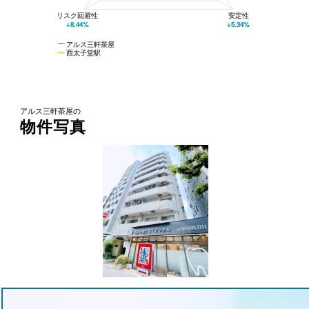
リスク回避性
安定性
+8.44%
+5.34%
アルス三軒茶屋
西太子堂駅
アルス三軒茶屋の
物件写真