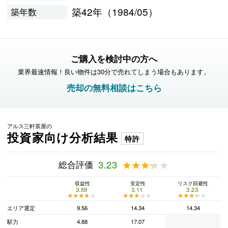
築42年（1984/05）
築年数
ご購入を検討中の方へ
業界最速情報！良い物件は30分で売れてしまう場合もあります。
売却の無料相談はこちら
アルス三軒茶屋の
投資家向け分析結果
特許
総合評価
3.23
★★★★★
★★★★★
収益性
安定性
リスク回避性
3.59
3.11
3.23
★★★★★
★★★★★
★★★★★
★★★★★
★★★★★
★★★★★
エリア選定
9.56
14.34
14.34
駅力
4.88
17.07