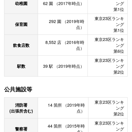
幼稚園
62
園
（2017年時点）
ング
第1位
東京23区ランキ
292
園
（2019年時
保育園
ング
点）
第1位
東京23区ランキ
8,552
店
（2016年時
飲食店数
ング
点）
第6位
東京23区ランキ
駅数
39
駅
（2019年時点）
ング
第2位
公共施設等
東京23区ランキ
消防署
14
箇所
（2019年時
ング
(出張所含む)
点）
第2位
東京23区ランキ
44
箇所
（2015年時
警察署
ング
点）