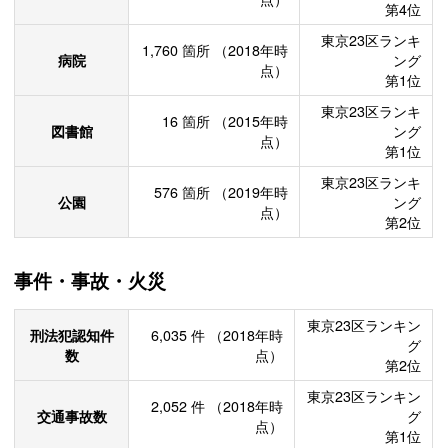
第4位
東京23区ランキ
1,760
箇所
（2018年時
病院
ング
点）
第1位
東京23区ランキ
16
箇所
（2015年時
図書館
ング
点）
第1位
東京23区ランキ
576
箇所
（2019年時
公園
ング
点）
第2位
事件・事故・火災
東京23区ランキン
刑法犯認知件
6,035
件
（2018年時
グ
数
点）
第2位
東京23区ランキン
2,052
件
（2018年時
交通事故数
グ
点）
第1位