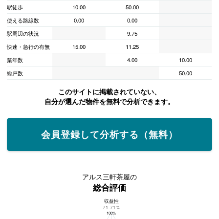
駅徒歩
10.00
50.00
使える路線数
0.00
0.00
駅周辺の状況
9.75
快速・急行の有無
15.00
11.25
築年数
4.00
10.00
総戸数
50.00
このサイトに掲載されていない、
自分が選んだ物件を無料で分析できます。
会員登録して分析する（無料）
アルス三軒茶屋の
総合評価
収益性
アルス三軒茶屋の総合評価
71.71%
100%