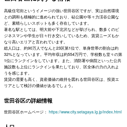
高級住宅街というイメージの強い世田谷区ですが、実は自然環境
との調和も積極的に進められており、砧公園や等々力渓谷公園な
ど、素晴らしいスポットも多く存在しています。
著名な駅としては、明大前や下北沢などが挙げられ、数多くのビ
ジネスマンや学生が日々行き交いしているため、賃貸ニーズもか
なり高いエリアと言われています。
総人口は、約90万人でなんと23区第1位で、単身世帯の割合は約
32%となっています。平均年収は約554万円で、学校数も堂々の第
1位にランクインをしています。また、消防署や病院といった公共
施設数も上位にランクインを果たしており、区全体の力の入れよ
うを感じます。
賃貸の需要も高く、資産価値の維持を図れる世田谷区は、投資エ
リアとして検討の価値があるでしょう。
世田谷区の詳細情報
世田谷区ホームページ：
https://www.city.setagaya.lg.jp/index.html
人口