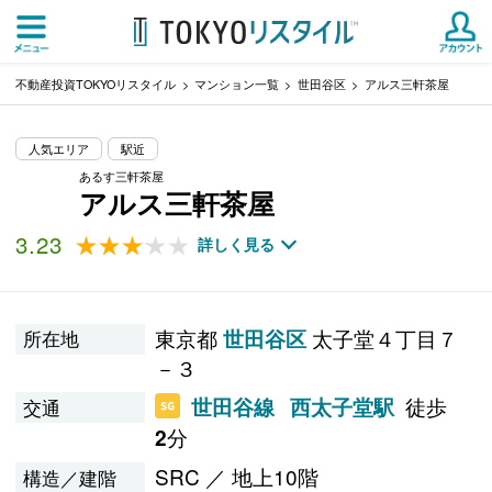
不動産投資TOKYOリスタイル
マンション一覧
世田谷区
アルス三軒茶屋
人気エリア
駅近
あるす三軒茶屋
アルス三軒茶屋
3.23
★★★★★
★★★★★
詳しく見る
東京都
太子堂４丁目７
世田谷区
所在地
－３
徒歩
世田谷線
西太子堂駅
交通
分
2
SRC ／ 地上10階
構造／建階