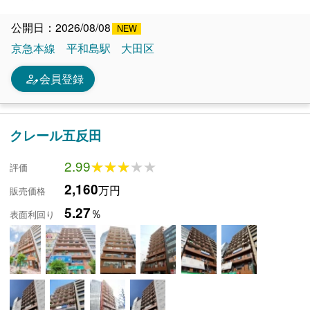
公開日：2026/08/08
京急本線
平和島駅
大田区
person_edit
会員登録
クレール五反田
2.99
★★★★★
★★★★★
評価
2,160
万円
販売価格
5.27
％
表面利回り