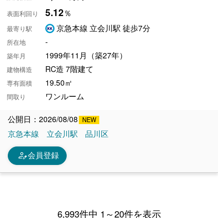
5.12
％
表面利回り
京急本線 立会川駅 徒歩7分
最寄り駅
-
所在地
1999年11月（築27年）
築年月
RC造 7階建て
建物構造
19.50㎡
専有面積
ワンルーム
間取り
公開日：2026/08/08
京急本線
立会川駅
品川区
person_edit
会員登録
6,993件中 1～20件を表示