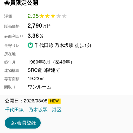
会員限定公開
2.95
★★★★★
★★★★★
評価
2,790
万円
販売価格
3.36
％
表面利回り
千代田線 乃木坂駅 徒歩1分
最寄り駅
-
所在地
1980年3月（築46年）
築年月
SRC造 8階建て
建物構造
19.23㎡
専有面積
ワンルーム
間取り
公開日：2026/08/08
千代田線
乃木坂駅
港区
person_edit
会員登録