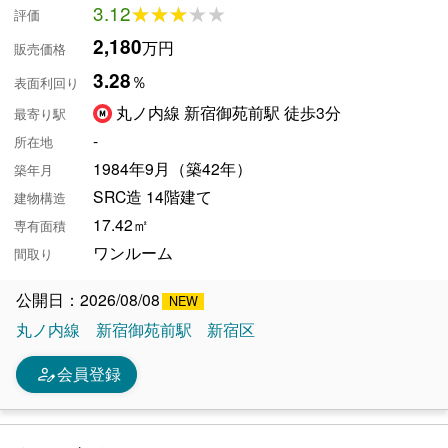
3.12
★★★★★
★★★★★
評価
2,180
万円
販売価格
3.28
％
表面利回り
丸ノ内線 新宿御苑前駅 徒歩3分
最寄り駅
-
所在地
1984年9月（築42年）
築年月
SRC造 14階建て
建物構造
17.42㎡
専有面積
ワンルーム
間取り
公開日：2026/08/08
丸ノ内線
新宿御苑前駅
新宿区
person_edit
会員登録