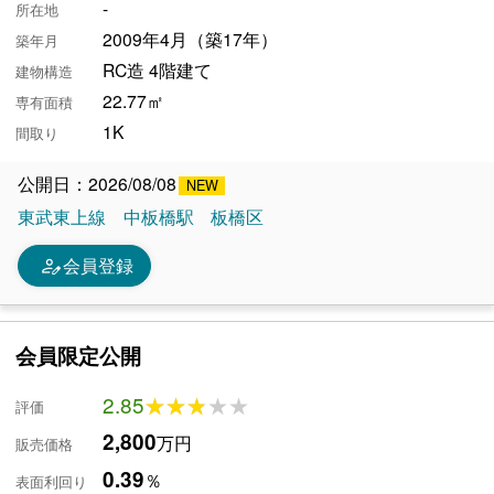
-
所在地
2009年4月（築17年）
築年月
RC造 4階建て
建物構造
22.77㎡
専有面積
1K
間取り
公開日：2026/08/08
東武東上線
中板橋駅
板橋区
person_edit
会員登録
会員限定公開
2.85
★★★★★
★★★★★
評価
2,800
万円
販売価格
0.39
％
表面利回り