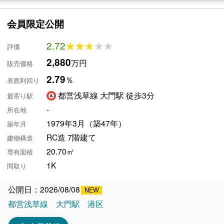
会員限定公開
2.72
★★★★★
★★★★★
評価
2,880
万円
販売価格
2.79
％
表面利回り
都営浅草線 大門駅 徒歩3分
最寄り駅
-
所在地
1979年3月（築47年）
築年月
RC造 7階建て
建物構造
20.70㎡
専有面積
1K
間取り
公開日：2026/08/08
都営浅草線
大門駅
港区