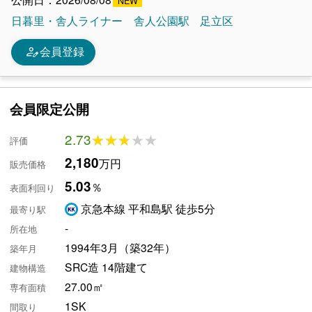
日暮里・舎人ライナー
舎人公園駅
足立区
person_edit
会員登録
会員限定公開
2.73
★★★★★
★★★★★
評価
2,180
万円
販売価格
5.03
％
表面利回り
京急本線 平和島駅 徒歩5分
最寄り駅
-
所在地
1994年3月（築32年）
築年月
SRC造 14階建て
建物構造
27.00㎡
専有面積
1SK
間取り