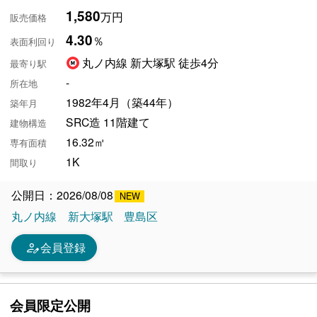
1,580
万円
販売価格
4.30
％
表面利回り
丸ノ内線 新大塚駅 徒歩4分
最寄り駅
-
所在地
1982年4月（築44年）
築年月
SRC造 11階建て
建物構造
16.32㎡
専有面積
1K
間取り
公開日：2026/08/08
丸ノ内線
新大塚駅
豊島区
person_edit
会員登録
会員限定公開