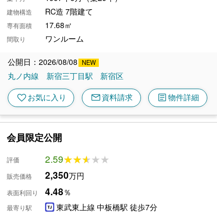
RC造 7階建て
建物構造
17.68㎡
専有面積
ワンルーム
間取り
公開日：2026/08/08
丸ノ内線
新宿三丁目駅
新宿区
mail
article
favorite
お気に入り
資料請求
物件詳細
会員限定公開
2.59
★★★★★
★★★★★
評価
2,350
万円
販売価格
4.48
％
表面利回り
東武東上線 中板橋駅 徒歩7分
最寄り駅