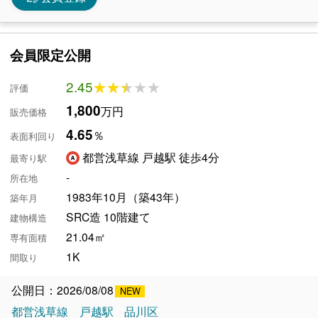
会員限定公開
2.45
★★★★★
★★★★★
評価
1,800
万円
販売価格
4.65
％
表面利回り
都営浅草線 戸越駅 徒歩4分
最寄り駅
-
所在地
1983年10月（築43年）
築年月
SRC造 10階建て
建物構造
21.04㎡
専有面積
1K
間取り
公開日：2026/08/08
都営浅草線
戸越駅
品川区