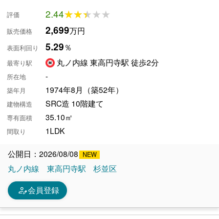
2.44
★★★★★
★★★★★
評価
2,699
万円
販売価格
5.29
％
表面利回り
丸ノ内線 東高円寺駅 徒歩2分
最寄り駅
-
所在地
1974年8月（築52年）
築年月
SRC造 10階建て
建物構造
35.10㎡
専有面積
1LDK
間取り
公開日：2026/08/08
丸ノ内線
東高円寺駅
杉並区
person_edit
会員登録