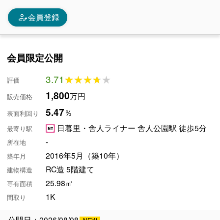
person_edit
会員登録
会員限定公開
3.71
★★★★★
★★★★★
評価
1,800
万円
販売価格
5.47
％
表面利回り
日暮里・舎人ライナー 舎人公園駅 徒歩5分
最寄り駅
-
所在地
2016年5月（築10年）
築年月
RC造 5階建て
建物構造
25.98㎡
専有面積
1K
間取り
公開日：2026/08/08