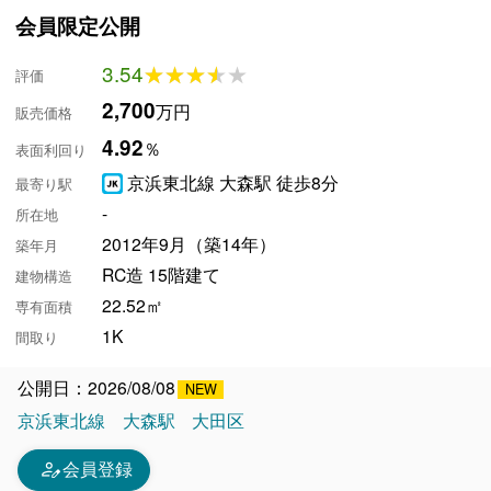
会員限定公開
3.54
★★★★★
★★★★★
評価
2,700
万円
販売価格
4.92
％
表面利回り
京浜東北線 大森駅 徒歩8分
最寄り駅
-
所在地
2012年9月（築14年）
築年月
RC造 15階建て
建物構造
22.52㎡
専有面積
1K
間取り
公開日：2026/08/08
京浜東北線
大森駅
大田区
person_edit
会員登録