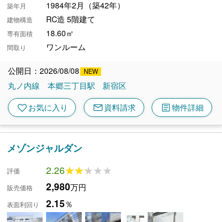
1984年2月（築42年）
築年月
RC造 5階建て
建物構造
18.60㎡
専有面積
ワンルーム
間取り
公開日：2026/08/08
丸ノ内線
本郷三丁目駅
新宿区
mail
article
favorite
お気に入り
資料請求
物件詳細
メゾンジャルダン
2.26
★★★★★
★★★★★
評価
2,980
万円
販売価格
2.15
％
表面利回り