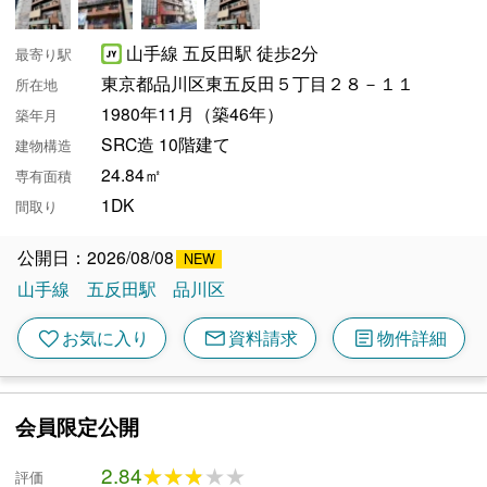
山手線 五反田駅 徒歩2分
最寄り駅
東京都品川区東五反田５丁目２８－１１
所在地
1980年11月（築46年）
築年月
SRC造 10階建て
建物構造
24.84㎡
専有面積
1DK
間取り
公開日：2026/08/08
山手線
五反田駅
品川区
mail
article
favorite
お気に入り
資料請求
物件詳細
会員限定公開
2.84
★★★★★
★★★★★
評価