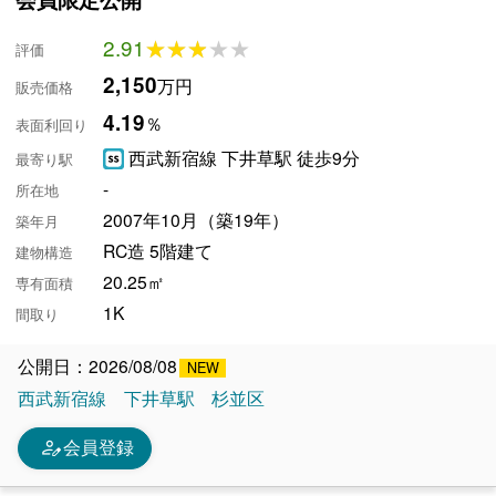
2.91
★★★★★
★★★★★
評価
2,150
万円
販売価格
4.19
％
表面利回り
西武新宿線 下井草駅 徒歩9分
最寄り駅
-
所在地
2007年10月（築19年）
築年月
RC造 5階建て
建物構造
20.25㎡
専有面積
1K
間取り
公開日：2026/08/08
西武新宿線
下井草駅
杉並区
person_edit
会員登録