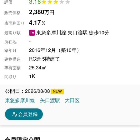
3.16
★★★★★
★★★★★
評価
2,380
万円
販売価格
4.17
％
表面利回り
東急多摩川線 矢口渡駅 徒歩10分
最寄り駅
-
所在地
2016年12月（築10年）
築年月
RC造 5階建て
建物構造
25.34㎡
専有面積
1K
間取り
公開日：2026/08/08
東急多摩川線
矢口渡駅
大田区
person_edit
会員登録
会員限定公開