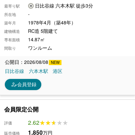
日比谷線 六本木駅 徒歩3分
最寄り駅
-
所在地
1978年4月（築48年）
築年月
RC造 5階建て
建物構造
14.87㎡
専有面積
ワンルーム
間取り
公開日：2026/08/08
日比谷線
六本木駅
港区
person_edit
会員登録
会員限定公開
2.62
★★★★★
★★★★★
評価
1,850
万円
販売価格