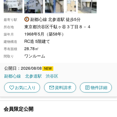
副都心線 北参道駅 徒歩5分
最寄り駅
東京都渋谷区千駄ヶ谷３丁目８－４
所在地
1968年5月（築58年）
築年月
RC造 5階建て
建物構造
28.78㎡
専有面積
ワンルーム
間取り
公開日：2026/08/08
副都心線
北参道駅
渋谷区
mail
article
favorite
お気に入り
資料請求
物件詳細
会員限定公開