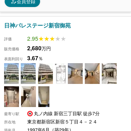
person_edit
会員登録
日神パレステージ新宿御苑
2.95
★★★★★
★★★★★
評価
2,680
万円
販売価格
3.67
％
表面利回り
丸ノ内線 新宿三丁目駅 徒歩7分
最寄り駅
東京都新宿区新宿５丁目４－２４
所在地
1997年6月（築29年）
築年月