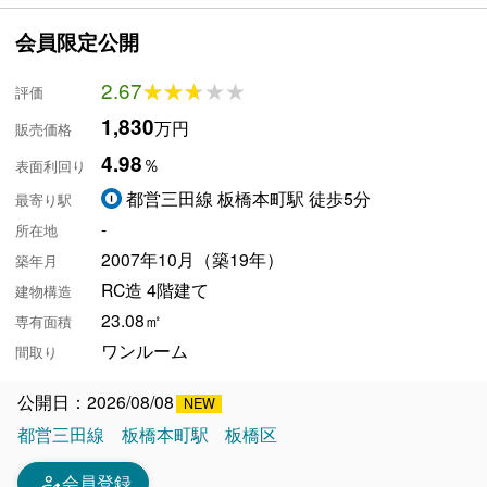
会員限定公開
2.67
★★★★★
★★★★★
評価
1,830
万円
販売価格
4.98
％
表面利回り
都営三田線 板橋本町駅 徒歩5分
最寄り駅
-
所在地
2007年10月（築19年）
築年月
RC造 4階建て
建物構造
23.08㎡
専有面積
ワンルーム
間取り
公開日：2026/08/08
都営三田線
板橋本町駅
板橋区
person_edit
会員登録