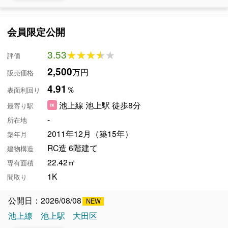
会員限定公開
3.53
★★★★★
★★★★★
評価
2,500
万円
販売価格
4.91
％
表面利回り
池上線 池上駅 徒歩8分
最寄り駅
-
所在地
2011年12月（築15年）
築年月
RC造 6階建て
建物構造
22.42㎡
専有面積
1K
間取り
公開日：2026/08/08
池上線
池上駅
大田区