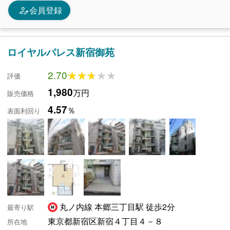
person_edit
会員登録
ロイヤルパレス新宿御苑
2.70
★★★★★
★★★★★
評価
1,980
万円
販売価格
4.57
％
表面利回り
丸ノ内線 本郷三丁目駅 徒歩2分
最寄り駅
東京都新宿区新宿４丁目４－８
所在地