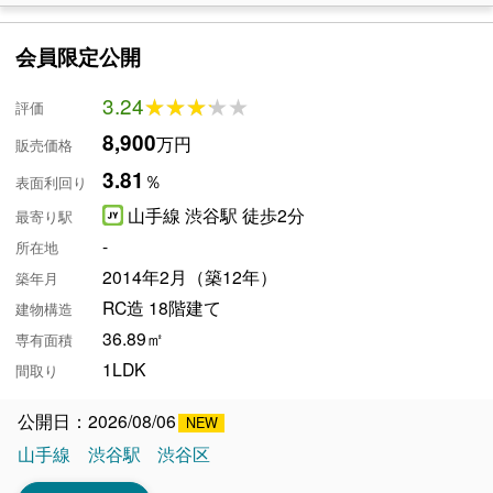
会員限定公開
3.24
★★★★★
★★★★★
評価
8,900
万円
販売価格
3.81
％
表面利回り
山手線 渋谷駅 徒歩2分
最寄り駅
-
所在地
2014年2月（築12年）
築年月
RC造 18階建て
建物構造
36.89㎡
専有面積
1LDK
間取り
公開日：2026/08/06
山手線
渋谷駅
渋谷区