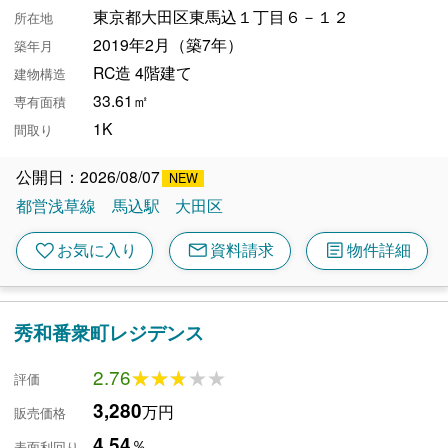
東京都大田区東馬込１丁目６－１２
所在地
2019年2月（築7年）
築年月
RC造 4階建て
建物構造
33.61㎡
専有面積
1K
間取り
公開日：2026/08/07
都営浅草線
馬込駅
大田区
mail
article
favorite
お気に入り
資料請求
物件詳細
秀和番衆町レジデンス
2.76
★★★★★
★★★★★
評価
3,280
万円
販売価格
4.54
％
表面利回り