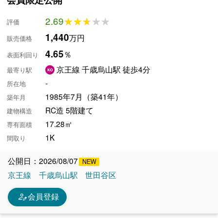
2.69
★★★★★
★★★★★
評価
1,440
万円
販売価格
4.65
％
表面利回り
京王線 千歳烏山駅 徒歩4分
最寄り駅
-
所在地
1985年7月（築41年）
築年月
RC造 5階建て
建物構造
17.28㎡
専有面積
1K
間取り
公開日：2026/08/07
京王線
千歳烏山駅
世田谷区
person_edit
会員登録