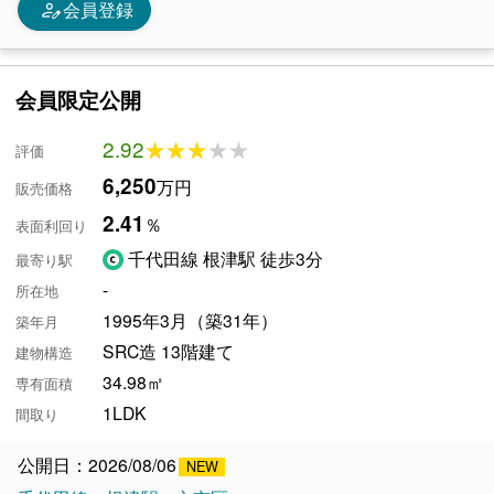
person_edit
会員登録
会員限定公開
2.92
★★★★★
★★★★★
評価
6,250
万円
販売価格
2.41
％
表面利回り
千代田線 根津駅 徒歩3分
最寄り駅
-
所在地
1995年3月（築31年）
築年月
SRC造 13階建て
建物構造
34.98㎡
専有面積
1LDK
間取り
公開日：2026/08/06