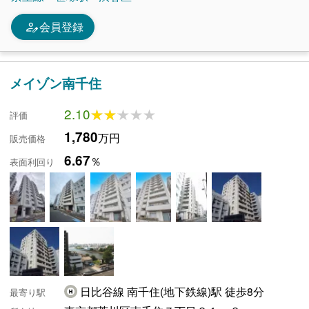
person_edit
会員登録
メイゾン南千住
2.10
★★★★★
★★★★★
評価
1,780
万円
販売価格
6.67
％
表面利回り
日比谷線 南千住(地下鉄線)駅 徒歩8分
最寄り駅