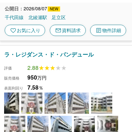
公開日：2026/08/07
千代田線
北綾瀬駅
足立区
mail
article
favorite
お気に入り
資料請求
物件詳細
ラ・レジダンス・ド・パンデュール
2.88
★★★★★
★★★★★
評価
950
万円
販売価格
7.58
％
表面利回り