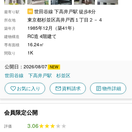
世田谷線 下高井戸駅 徒歩8分
最寄り駅
東京都杉並区高井戸西１丁目２－４
所在地
1985年12月（築41年）
築年月
RC造 4階建て
建物構造
16.24㎡
専有面積
1K
間取り
公開日：2026/08/07
世田谷線
下高井戸駅
杉並区
mail
article
favorite
お気に入り
資料請求
物件詳細
会員限定公開
3.06
★★★★★
★★★★★
評価