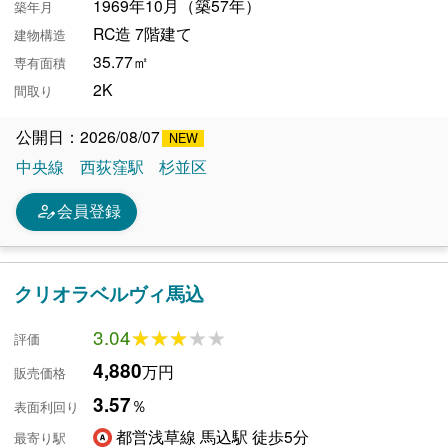
1969年10月（築57年）
築年月
RC造 7階建て
建物構造
35.77㎡
専有面積
2K
間取り
公開日：2026/08/07
中央線
西荻窪駅
杉並区
person_edit
会員登録
クリオラベルヴィ馬込
3.04
★★★★★
★★★★★
評価
4,880
万円
販売価格
3.57
％
表面利回り
都営浅草線 馬込駅 徒歩5分
最寄り駅