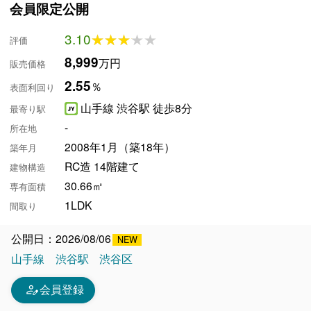
会員限定公開
3.10
★★★★★
★★★★★
評価
8,999
万円
販売価格
2.55
％
表面利回り
山手線 渋谷駅 徒歩8分
最寄り駅
-
所在地
2008年1月（築18年）
築年月
RC造 14階建て
建物構造
30.66㎡
専有面積
1LDK
間取り
公開日：2026/08/06
山手線
渋谷駅
渋谷区
person_edit
会員登録