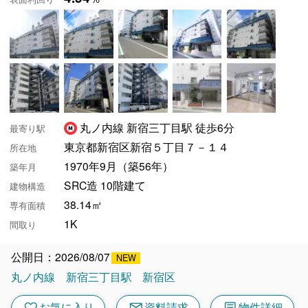
丸ノ内線 新宿三丁目駅 徒歩6分
最寄り駅
東京都新宿区新宿５丁目７－１４
所在地
1970年9月（築56年）
築年月
SRC造 10階建て
建物構造
38.14㎡
専有面積
1K
間取り
公開日：2026/08/07
丸ノ内線
新宿三丁目駅
新宿区
mail
article
お気に入り
資料請求
物件詳細