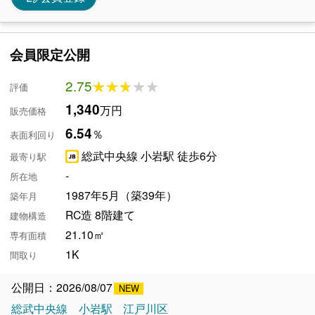
会員限定公開
2.75
★★★★★
★★★★★
評価
1,340
万円
販売価格
6.54
％
表面利回り
総武中央線 小岩駅 徒歩6分
最寄り駅
-
所在地
1987年5月（築39年）
築年月
RC造 8階建て
建物構造
21.10㎡
専有面積
1K
間取り
公開日：2026/08/07
総武中央線
小岩駅
江戸川区