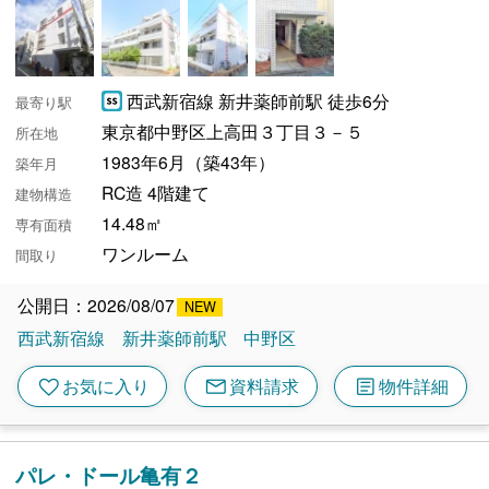
西武新宿線 新井薬師前駅 徒歩6分
最寄り駅
東京都中野区上高田３丁目３－５
所在地
1983年6月（築43年）
築年月
RC造 4階建て
建物構造
14.48㎡
専有面積
ワンルーム
間取り
公開日：2026/08/07
西武新宿線
新井薬師前駅
中野区
mail
article
favorite
お気に入り
資料請求
物件詳細
パレ・ドール亀有２