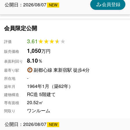
person_edit
会員登録
公開日：2026/08/07
会員限定公開
3.61
★★★★★
★★★★★
評価
1,050
万円
販売価格
8.10
％
表面利回り
副都心線 東新宿駅 徒歩4分
最寄り駅
-
所在地
1964年1月（築62年）
築年月
RC造 5階建て
建物構造
20.52㎡
専有面積
ワンルーム
間取り
公開日：2026/08/07