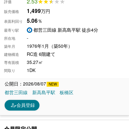
2.53
★★★★★
★★★★★
評価
1,499
万円
販売価格
5.06
％
表面利回り
都営三田線 新高島平駅 徒歩4分
最寄り駅
-
所在地
1976年1月（築50年）
築年月
RC造 6階建て
建物構造
35.27㎡
専有面積
1DK
間取り
公開日：2026/08/07
都営三田線
新高島平駅
板橋区
person_edit
会員登録
会員限定公開