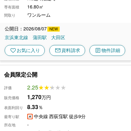
16.80㎡
専有面積
ワンルーム
間取り
公開日：2026/08/07
京浜東北線
蒲田駅
大田区
mail
article
favorite
お気に入り
資料請求
物件詳細
会員限定公開
2.25
★★★★★
★★★★★
評価
1,270
万円
販売価格
8.33
％
表面利回り
中央線 西荻窪駅 徒歩9分
最寄り駅
-
所在地