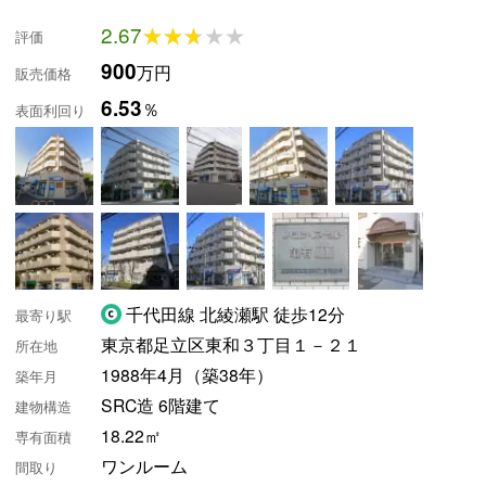
2.67
★★★★★
★★★★★
評価
900
万円
販売価格
6.53
％
表面利回り
千代田線 北綾瀬駅 徒歩12分
最寄り駅
東京都足立区東和３丁目１－２１
所在地
1988年4月（築38年）
築年月
SRC造 6階建て
建物構造
18.22㎡
専有面積
ワンルーム
間取り