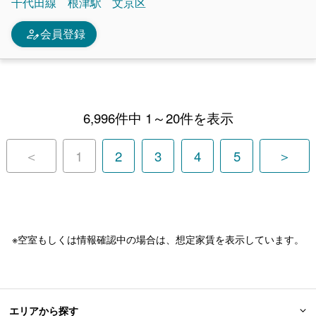
千代田線
根津駅
文京区
person_edit
会員登録
6,996件中 1～20件を表示
＜
1
2
3
4
5
＞
※空室もしくは情報確認中の場合は、想定家賃を表示しています。
エリアから探す