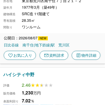
東京都荒川区南千住７丁目２１－２
所在地
1977年3月（築49年）
築年月
SRC造 11階建て
建物構造
28.35㎡
専有面積
ワンルーム
間取り
公開日：2026/08/07
日比谷線
南千住(地下鉄線)駅
荒川区
mail
article
favorite
お気に入り
資料請求
物件詳細
ハイシティ中野
2.46
★★★★★
★★★★★
評価
1,230
万円
販売価格
7.02
％
表面利回り