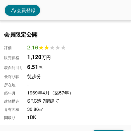
person_edit
会員登録
会員限定公開
2.16
★★★★★
★★★★★
評価
1,120
万円
販売価格
6.51
％
表面利回り
徒歩分
最寄り駅
-
所在地
1969年4月（築57年）
築年月
SRC造 7階建て
建物構造
30.86㎡
専有面積
1DK
間取り