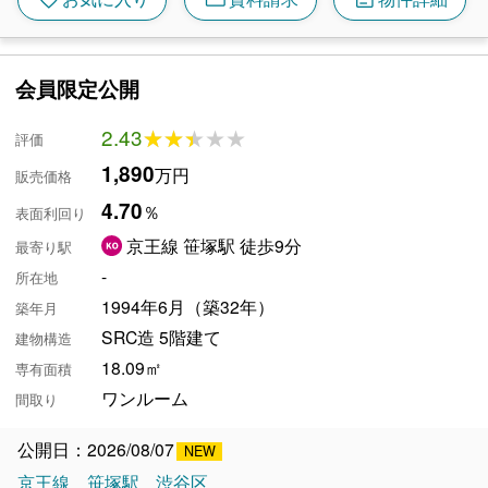
favorite
会員限定公開
2.43
★★★★★
★★★★★
評価
1,890
万円
販売価格
4.70
％
表面利回り
京王線 笹塚駅 徒歩9分
最寄り駅
-
所在地
1994年6月（築32年）
築年月
SRC造 5階建て
建物構造
18.09㎡
専有面積
ワンルーム
間取り
公開日：2026/08/07
京王線
笹塚駅
渋谷区