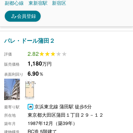
副都心線
東新宿駅
新宿区
person_edit
会員登録
パレ・ドール蒲田２
2.82
★★★★★
★★★★★
評価
1,180
万円
販売価格
6.90
％
表面利回り
京浜東北線 蒲田駅 徒歩5分
最寄り駅
東京都大田区蒲田１丁目２９－１２
所在地
1987年12月（築39年）
築年月
RC造 5階建て
建物構造