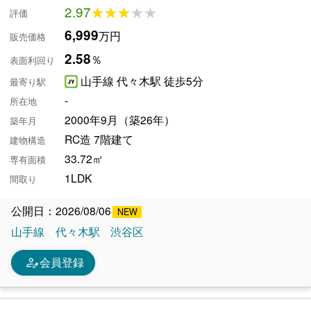
2.97
★★★★★
★★★★★
評価
6,999
万円
販売価格
2.58
％
表面利回り
山手線 代々木駅 徒歩5分
最寄り駅
-
所在地
2000年9月（築26年）
築年月
RC造 7階建て
建物構造
33.72㎡
専有面積
1LDK
間取り
公開日：2026/08/06
山手線
代々木駅
渋谷区
person_edit
会員登録