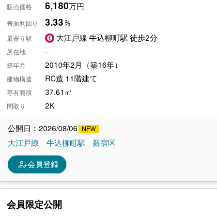
6,180
万円
販売価格
3.33
％
表面利回り
大江戸線 牛込柳町駅 徒歩2分
最寄り駅
-
所在地
2010年2月（築16年）
築年月
RC造 11階建て
建物構造
37.61㎡
専有面積
2K
間取り
公開日：2026/08/06
大江戸線
牛込柳町駅
新宿区
person_edit
会員登録
会員限定公開