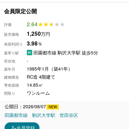
会員限定公開
2.64
★★★★★
★★★★★
評価
1,250
万円
販売価格
3.98
％
表面利回り
田園都市線 駒沢大学駅 徒歩5分
最寄り駅
-
所在地
1985年1月（築41年）
築年月
RC造 4階建て
建物構造
14.85㎡
専有面積
ワンルーム
間取り
公開日：2026/08/07
田園都市線
駒沢大学駅
世田谷区
person_edit
会員登録