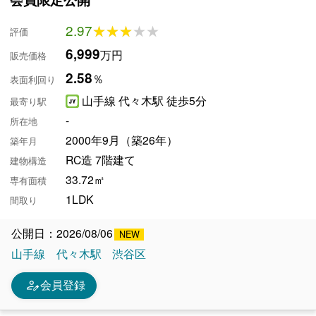
2.97
★★★★★
★★★★★
評価
6,999
万円
販売価格
2.58
％
表面利回り
山手線 代々木駅 徒歩5分
最寄り駅
-
所在地
2000年9月（築26年）
築年月
RC造 7階建て
建物構造
33.72㎡
専有面積
1LDK
間取り
公開日：2026/08/06
山手線
代々木駅
渋谷区
person_edit
会員登録