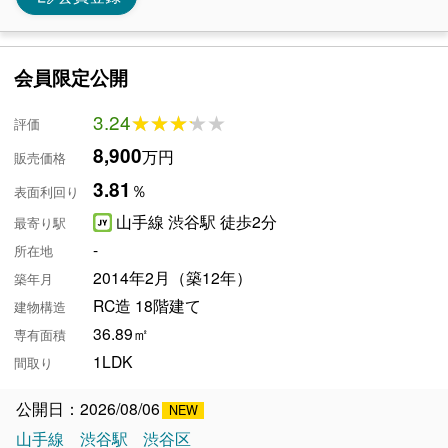
会員限定公開
3.24
★★★★★
★★★★★
評価
8,900
万円
販売価格
3.81
％
表面利回り
山手線 渋谷駅 徒歩2分
最寄り駅
-
所在地
2014年2月（築12年）
築年月
RC造 18階建て
建物構造
36.89㎡
専有面積
1LDK
間取り
公開日：2026/08/06
山手線
渋谷駅
渋谷区