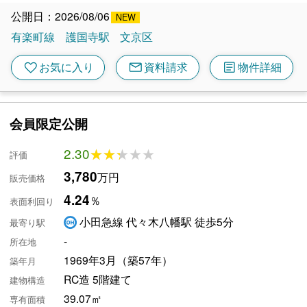
公開日：2026/08/06
有楽町線
護国寺駅
文京区
mail
article
favorite
お気に入り
資料請求
物件詳細
会員限定公開
2.30
★★★★★
★★★★★
評価
3,780
万円
販売価格
4.24
％
表面利回り
小田急線 代々木八幡駅 徒歩5分
最寄り駅
-
所在地
1969年3月（築57年）
築年月
RC造 5階建て
建物構造
39.07㎡
専有面積