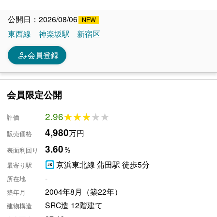
公開日：2026/08/06
東西線
神楽坂駅
新宿区
person_edit
会員登録
会員限定公開
2.96
★★★★★
★★★★★
評価
4,980
万円
販売価格
3.60
％
表面利回り
京浜東北線 蒲田駅 徒歩5分
最寄り駅
-
所在地
2004年8月（築22年）
築年月
SRC造 12階建て
建物構造