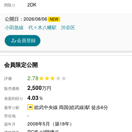
2DK
間取り
公開日：2026/08/06
小田急線
代々木八幡駅
渋谷区
person_edit
会員登録
会員限定公開
2.78
★★★★★
★★★★★
評価
2,500
万円
販売価格
4.03
％
表面利回り
総武中央線 両国(総武線)駅 徒歩6分
最寄り駅
-
所在地
2008年5月（築18年）
築年月
RC造 12階建て