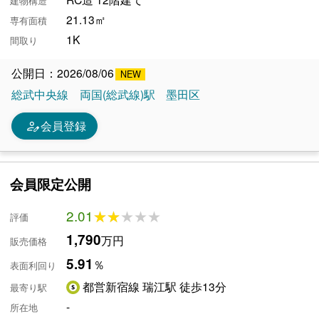
建物構造
21.13㎡
専有面積
1K
間取り
公開日：2026/08/06
総武中央線
両国(総武線)駅
墨田区
person_edit
会員登録
会員限定公開
2.01
★★★★★
★★★★★
評価
1,790
万円
販売価格
5.91
％
表面利回り
都営新宿線 瑞江駅 徒歩13分
最寄り駅
-
所在地