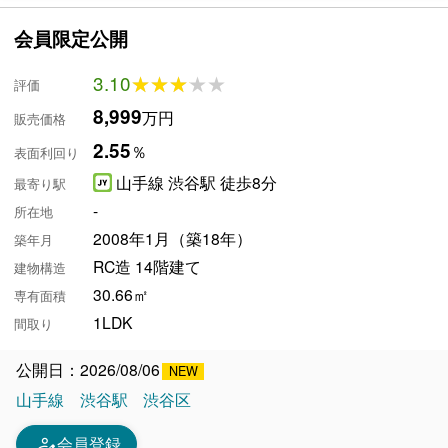
会員限定公開
3.10
★★★★★
★★★★★
評価
8,999
万円
販売価格
2.55
％
表面利回り
山手線 渋谷駅 徒歩8分
最寄り駅
-
所在地
2008年1月（築18年）
築年月
RC造 14階建て
建物構造
30.66㎡
専有面積
1LDK
間取り
公開日：2026/08/06
山手線
渋谷駅
渋谷区
person_edit
会員登録