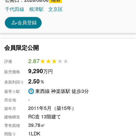
千代田線
根津駅
文京区
person_edit
会員登録
会員限定公開
2.87
★★★★★
★★★★★
評価
9,290
万円
販売価格
2.50
％
表面利回り
東西線 神楽坂駅 徒歩3分
最寄り駅
-
所在地
2011年5月（築15年）
築年月
RC造 13階建て
建物構造
39.78㎡
専有面積
1LDK
間取り