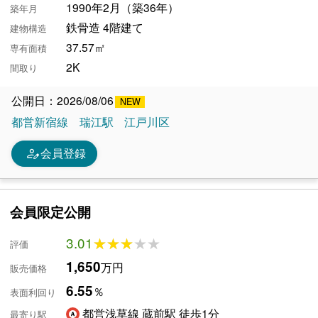
1990年2月（築36年）
築年月
鉄骨造 4階建て
建物構造
37.57㎡
専有面積
2K
間取り
公開日：2026/08/06
都営新宿線
瑞江駅
江戸川区
person_edit
会員登録
会員限定公開
3.01
★★★★★
★★★★★
評価
1,650
万円
販売価格
6.55
％
表面利回り
都営浅草線 蔵前駅 徒歩1分
最寄り駅