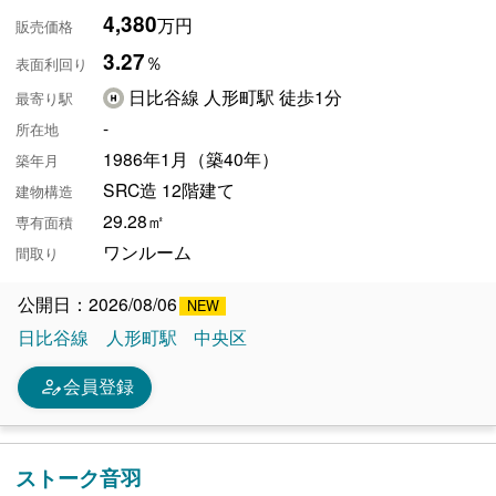
4,380
万円
販売価格
3.27
％
表面利回り
日比谷線 人形町駅 徒歩1分
最寄り駅
-
所在地
1986年1月（築40年）
築年月
SRC造 12階建て
建物構造
29.28㎡
専有面積
ワンルーム
間取り
公開日：2026/08/06
日比谷線
人形町駅
中央区
person_edit
会員登録
ストーク音羽