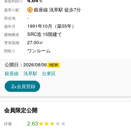
4.64
％
表面利回り
銀座線 浅草駅 徒歩7分
最寄り駅
-
所在地
1991年10月（築35年）
築年月
SRC造 15階建て
建物構造
27.00㎡
専有面積
ワンルーム
間取り
公開日：2026/08/06
銀座線
浅草駅
台東区
person_edit
会員登録
会員限定公開
2.63
★★★★★
★★★★★
評価