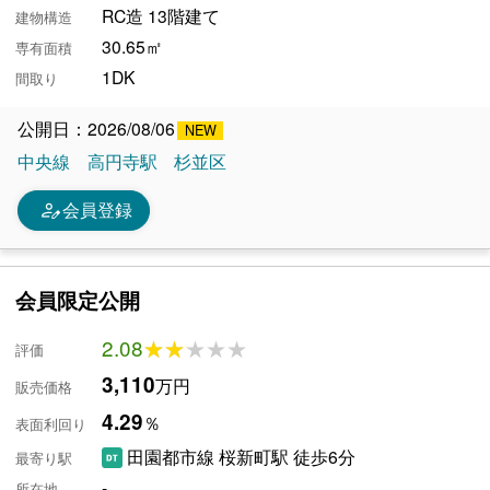
RC造 13階建て
建物構造
30.65㎡
専有面積
1DK
間取り
公開日：2026/08/06
中央線
高円寺駅
杉並区
person_edit
会員登録
会員限定公開
2.08
★★★★★
★★★★★
評価
3,110
万円
販売価格
4.29
％
表面利回り
田園都市線 桜新町駅 徒歩6分
最寄り駅
-
所在地