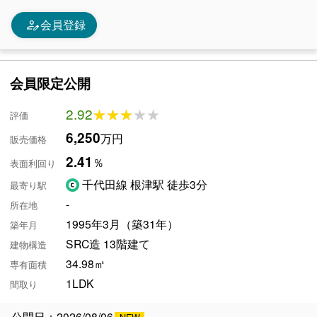
person_edit
会員登録
会員限定公開
2.92
★★★★★
★★★★★
評価
6,250
万円
販売価格
2.41
％
表面利回り
千代田線 根津駅 徒歩3分
最寄り駅
-
所在地
1995年3月（築31年）
築年月
SRC造 13階建て
建物構造
34.98㎡
専有面積
1LDK
間取り
公開日：2026/08/06