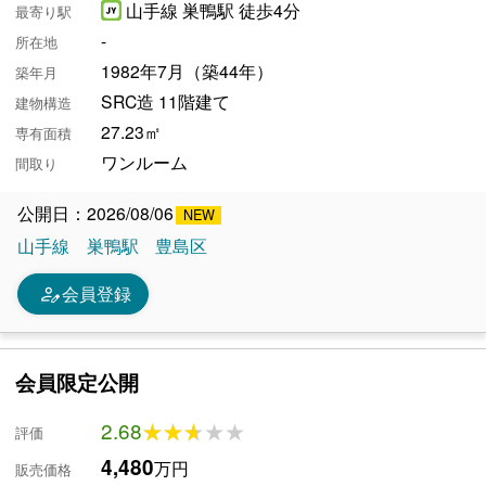
山手線 巣鴨駅 徒歩4分
最寄り駅
-
所在地
1982年7月（築44年）
築年月
SRC造 11階建て
建物構造
27.23㎡
専有面積
ワンルーム
間取り
公開日：2026/08/06
山手線
巣鴨駅
豊島区
person_edit
会員登録
会員限定公開
2.68
★★★★★
★★★★★
評価
4,480
万円
販売価格