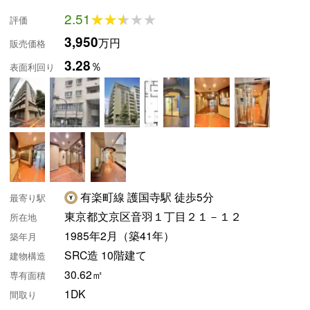
2.51
★★★★★
★★★★★
評価
3,950
万円
販売価格
3.28
％
表面利回り
有楽町線 護国寺駅 徒歩5分
最寄り駅
東京都文京区音羽１丁目２１－１２
所在地
1985年2月（築41年）
築年月
SRC造 10階建て
建物構造
30.62㎡
専有面積
1DK
間取り