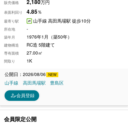
2,180
万円
販売価格
4.85
％
表面利回り
山手線 高田馬場駅 徒歩10分
最寄り駅
-
所在地
1976年1月（築50年）
築年月
RC造 5階建て
建物構造
27.00㎡
専有面積
1K
間取り
公開日：2026/08/06
山手線
高田馬場駅
豊島区
person_edit
会員登録
会員限定公開