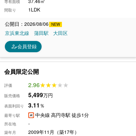
37.46㎡
専有面積
1LDK
間取り
公開日：2026/08/06
京浜東北線
蒲田駅
大田区
person_edit
会員登録
会員限定公開
2.96
★★★★★
★★★★★
評価
5,499
万円
販売価格
3.11
％
表面利回り
中央線 高円寺駅 徒歩1分
最寄り駅
-
所在地
2009年11月（築17年）
築年月