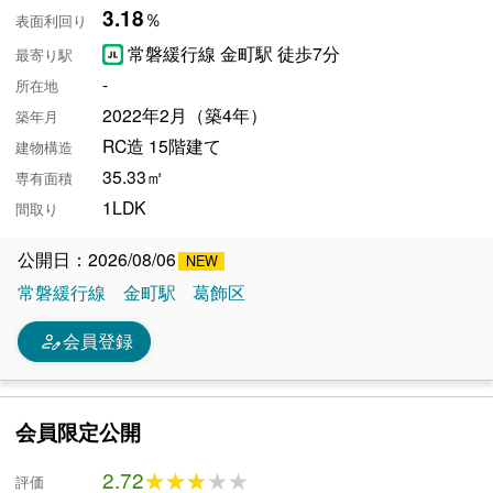
3.18
％
表面利回り
常磐緩行線 金町駅 徒歩7分
最寄り駅
-
所在地
2022年2月（築4年）
築年月
RC造 15階建て
建物構造
35.33㎡
専有面積
1LDK
間取り
公開日：2026/08/06
常磐緩行線
金町駅
葛飾区
person_edit
会員登録
会員限定公開
2.72
★★★★★
★★★★★
評価