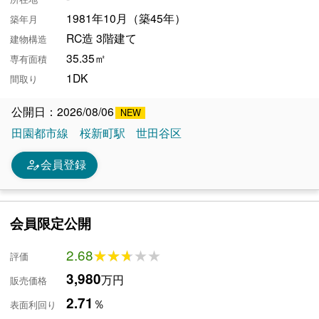
1981年10月（築45年）
築年月
RC造 3階建て
建物構造
35.35㎡
専有面積
1DK
間取り
公開日：2026/08/06
田園都市線
桜新町駅
世田谷区
person_edit
会員登録
会員限定公開
2.68
★★★★★
★★★★★
評価
3,980
万円
販売価格
2.71
％
表面利回り