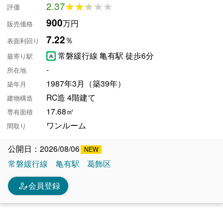
2.37
★★★★★
★★★★★
評価
900
万円
販売価格
7.22
％
表面利回り
常磐緩行線 亀有駅 徒歩6分
最寄り駅
-
所在地
1987年3月（築39年）
築年月
RC造 4階建て
建物構造
17.68㎡
専有面積
ワンルーム
間取り
公開日：2026/08/06
常磐緩行線
亀有駅
葛飾区
person_edit
会員登録