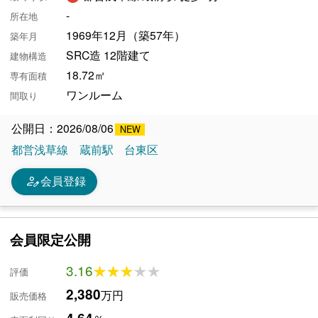
-
所在地
1969年12月（築57年）
築年月
SRC造 12階建て
建物構造
18.72㎡
専有面積
ワンルーム
間取り
公開日：2026/08/06
都営浅草線
蔵前駅
台東区
person_edit
会員登録
会員限定公開
3.16
★★★★★
★★★★★
評価
2,380
万円
販売価格