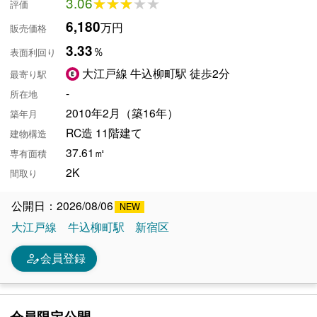
3.06
★★★★★
★★★★★
評価
6,180
万円
販売価格
3.33
％
表面利回り
大江戸線 牛込柳町駅 徒歩2分
最寄り駅
-
所在地
2010年2月（築16年）
築年月
RC造 11階建て
建物構造
37.61㎡
専有面積
2K
間取り
公開日：2026/08/06
大江戸線
牛込柳町駅
新宿区
person_edit
会員登録
会員限定公開