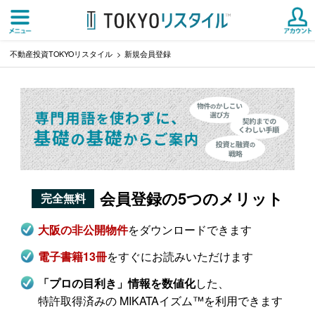
不動産投資TOKYOリスタイル
新規会員登録
会員登録の5つのメリット
完全無料
をダウンロードできます
大阪の非公開物件
をすぐにお読みいただけます
電子書籍13冊
した、
「プロの目利き」情報を数値化
特許取得済みの MIKATAイズム™を利用できます