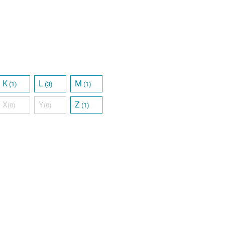
K
L
M
(1)
(3)
(1)
X
Y
Z
(0)
(0)
(1)