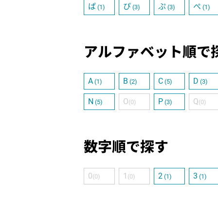
ぱ
ぴ
ぷ
ぺ
(1)
(3)
(3)
(1)
アルファベット順で
A
B
C
D
(1)
(2)
(5)
(3)
N
O
P
Q
(5)
(0)
(3)
(0)
数字順で探す
0
1
2
3
(0)
(0)
(1)
(1)