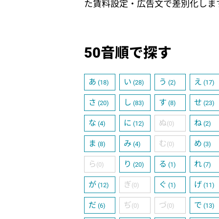
た賃料設定・広告文で差別化しま
50音順で探す
あ
い
う
え
(18)
(28)
(2)
(17)
さ
し
す
せ
(20)
(83)
(8)
(23)
な
に
ぬ
ね
(4)
(12)
(0)
(2)
ま
み
む
め
(8)
(4)
(0)
(3)
ら
り
る
れ
(0)
(20)
(1)
(7)
が
ぎ
ぐ
げ
(12)
(0)
(1)
(11)
だ
ぢ
づ
で
(6)
(0)
(0)
(13)