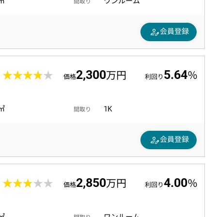
7㎡
ワンルーム
間取り
person_edit
会員登録
2,300
5.64
6
★★★★★
★★★★★
万円
％
価格
利回り
3㎡
1K
間取り
person_edit
会員登録
2,850
4.00
9
★★★★★
★★★★★
万円
％
価格
利回り