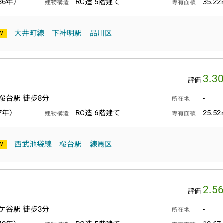
36年）
RC造 5階建て
35.2
建物構造
専有面積
大井町線
下神明駅
品川区
3.3
評価
桜台駅 徒歩8分
-
所在地
7年）
RC造 6階建て
25.5
建物構造
専有面積
西武池袋線
桜台駅
練馬区
2.5
評価
ケ谷駅 徒歩3分
-
所在地