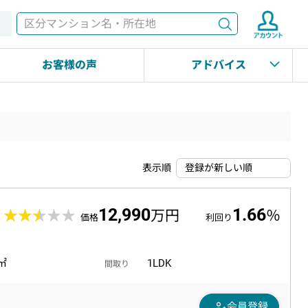
検索
す
お客様の声
アドバイス
表示順
12,990
1.66
1
★★★★★
★★★★★
万円
％
価格
利回り
6㎡
1LDK
間取り
person_edit
会員登録