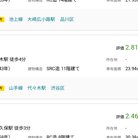
20年）
RC造 14階建て
21.9
建物構造
専有面積
池上線
大崎広小路駅
品川区
2.8
評価
木駅 徒歩4分
-
所在地
43年）
SRC造 11階建て
23.9
建物構造
専有面積
山手線
代々木駅
渋谷区
2.4
評価
久保駅 徒歩3分
-
所在地
58年）
RC造 8階建て
30.3
建物構造
専有面積