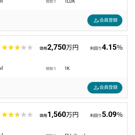
2㎡
1LDK
間取り
person_edit
会員登録
2,750
4.15
0
★★★★★
★★★★★
万円
％
価格
利回り
2㎡
1K
間取り
person_edit
会員登録
1,560
5.09
6
★★★★★
★★★★★
万円
％
価格
利回り