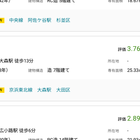
42年）
RC造 5階建て
18.6
建物構造
専有面積
中央線
阿佐ケ谷駅
杉並区
3.7
評価
大森駅 徒歩13分
-
所在地
8年）
造 7階建て
25.3
建物構造
専有面積
京浜東北線
大森駅
大田区
2.8
評価
広小路駅 徒歩6分
-
所在地