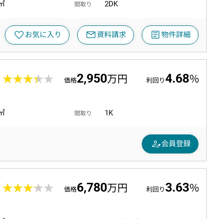
0㎡
2DK
間取り
mail
article
favorite
お気に入り
資料請求
物件詳細
2,950
4.68
1
★★★★★
★★★★★
万円
％
価格
利回り
6㎡
1K
間取り
person_edit
会員登録
6,780
3.63
0
★★★★★
★★★★★
万円
％
価格
利回り