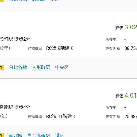
3.0
評価
形町駅 徒歩2分
-
所在地
13年）
RC造 9階建て
38.7
建物構造
専有面積
日比谷線
人形町駅
中央区
4.0
評価
高輪駅 徒歩4分
-
所在地
7年）
RC造 11階建て
25.4
建物構造
専有面積
南北線
白金高輪駅
港区