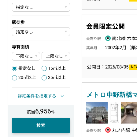
駅徒歩
会員限定公開
南北線 六本
最寄り駅
専有面積
2002年2月（築
築年月
公開日：2026/08/05
指定なし
15㎡以上
1
2
20㎡以上
25㎡以上
3
4
メトロ中野新橋
詳細条件を指定する
6,956
該当
件
検索
丸ノ内線 中
最寄り駅