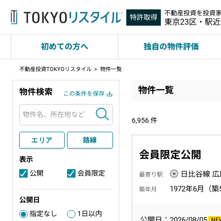
不動産投資を投資
特許取得
東京23区・駅
初めての方へ
独自の物件評価
不動産投資TOKYOリスタイル
物件一覧
物件一覧
物件検索
この条件を保存
検索
6,956
件
エリア
路線
会員限定公開
表示
公開
会員限定
日比谷線 広
3
4
最寄り駅
1972年6月（築
築年月
公開日
指定なし
1日以内
2
公開日：2026/08/05