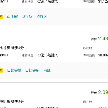
16年）
RC造 4階建て
31.1
建物構造
専有面積
山手線
渋谷駅
渋谷区
2.4
評価
比谷駅 徒歩4分
-
所在地
49年）
RC造 5階建て
38.0
建物構造
専有面積
日比谷線
日比谷駅
港区
2.0
評価
神明駅 徒歩8分
-
所在地