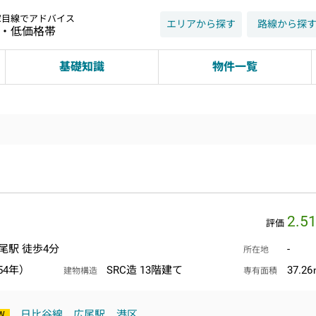
家目線でアドバイス
エリアから探す
路線から探
近・低価格帯
基礎知識
物件一覧
2.5
評価
尾駅 徒歩4分
-
所在地
54年）
SRC造 13階建て
37.2
建物構造
専有面積
日比谷線
広尾駅
港区