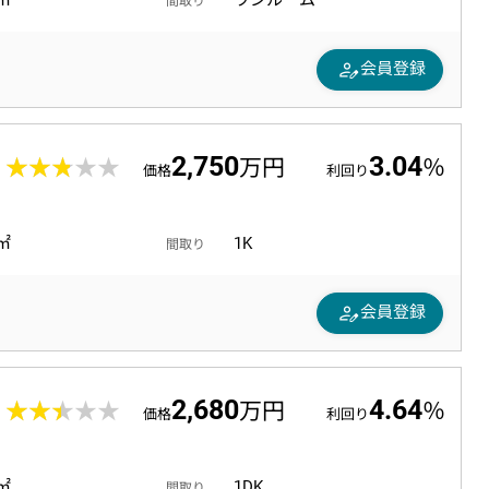
3㎡
ワンルーム
間取り
person_edit
会員登録
2,750
3.04
1
★★★★★
★★★★★
万円
％
価格
利回り
4㎡
1K
間取り
person_edit
会員登録
2,680
4.64
6
★★★★★
★★★★★
万円
％
価格
利回り
8㎡
1DK
間取り