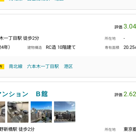
3.0
評価
木一丁目駅 徒歩2分
-
所在地
24年）
RC造 10階建て
20.2
建物構造
専有面積
南北線
六本木一丁目駅
港区
マンション Ｂ館
2.6
評価
野新橋駅 徒歩2分
東京
所在地