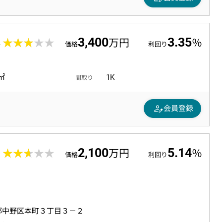
3,400
3.35
4
★★★★★
★★★★★
万円
％
価格
利回り
5㎡
1K
間取り
person_edit
会員登録
2,100
5.14
2
★★★★★
★★★★★
万円
％
価格
利回り
都中野区本町３丁目３－２