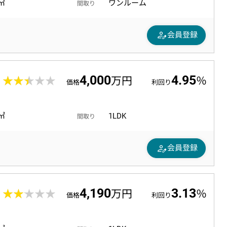
2㎡
ワンルーム
間取り
person_edit
会員登録
4,000
4.95
3
★★★★★
★★★★★
万円
％
価格
利回り
0㎡
1LDK
間取り
person_edit
会員登録
4,190
3.13
9
★★★★★
★★★★★
万円
％
価格
利回り