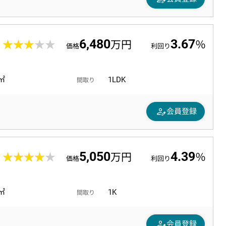
6,480
3.67
2
★★★★★
★★★★★
万円
％
価格
利回り
5㎡
1LDK
間取り
person_edit
会員登録
5,050
4.39
1
★★★★★
★★★★★
万円
％
価格
利回り
8㎡
1K
間取り
person_edit
会員登録