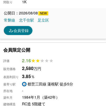
1K
間取り
公開日：2026/08/08
常磐線
北千住駅
足立区
person_edit
会員登録
会員限定公開
2.16
★★★★★
★★★★★
評価
2,580
万円
販売価格
3.85
％
表面利回り
都営三田線 蓮根駅 徒歩5分
最寄り駅
-
所在地
1984年1月（築42年）
築年月
RC造 5階建て
建物構造