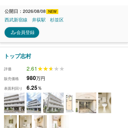
公開日：2026/08/08
西武新宿線
井荻駅
杉並区
person_edit
会員登録
トップ志村
2.61
★★★★★
★★★★★
評価
980
万円
販売価格
6.25
％
表面利回り