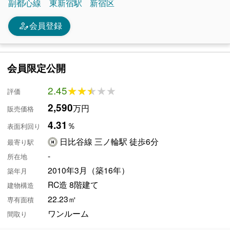
副都心線
東新宿駅
新宿区
person_edit
会員登録
会員限定公開
2.45
★★★★★
★★★★★
評価
2,590
万円
販売価格
4.31
％
表面利回り
日比谷線 三ノ輪駅 徒歩6分
最寄り駅
-
所在地
2010年3月（築16年）
築年月
RC造 8階建て
建物構造
22.23㎡
専有面積
ワンルーム
間取り