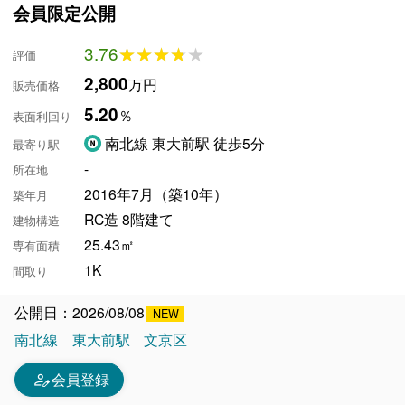
会員限定公開
3.76
★★★★★
★★★★★
評価
2,800
万円
販売価格
5.20
％
表面利回り
南北線 東大前駅 徒歩5分
最寄り駅
-
所在地
2016年7月（築10年）
築年月
RC造 8階建て
建物構造
25.43㎡
専有面積
1K
間取り
公開日：2026/08/08
南北線
東大前駅
文京区
person_edit
会員登録