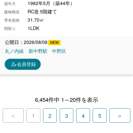
1982年5月（築44年）
築年月
RC造 5階建て
建物構造
31.70㎡
専有面積
1LDK
間取り
公開日：2026/08/08
丸ノ内線
新中野駅
中野区
person_edit
会員登録
6,454件中 1～20件を表示
＜
1
2
3
4
5
＞