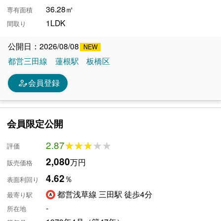
36.28㎡
専有面積
1LDK
間取り
公開日：2026/08/08
都営三田線
蓮根駅
板橋区
person_edit
会員登録
会員限定公開
2.87
★★★★★
★★★★★
評価
2,080
万円
販売価格
4.62
％
表面利回り
都営浅草線 三田駅 徒歩4分
最寄り駅
-
所在地