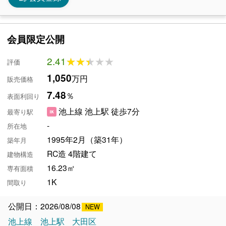
会員限定公開
2.41
★★★★★
★★★★★
評価
1,050
万円
販売価格
7.48
％
表面利回り
池上線 池上駅 徒歩7分
最寄り駅
-
所在地
1995年2月（築31年）
築年月
RC造 4階建て
建物構造
16.23㎡
専有面積
1K
間取り
公開日：2026/08/08
池上線
池上駅
大田区