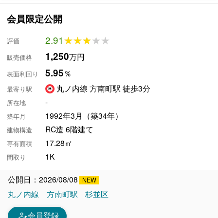
会員限定公開
2.91
★★★★★
★★★★★
評価
1,250
万円
販売価格
5.95
％
表面利回り
丸ノ内線 方南町駅 徒歩3分
最寄り駅
-
所在地
1992年3月（築34年）
築年月
RC造 6階建て
建物構造
17.28㎡
専有面積
1K
間取り
公開日：2026/08/08
丸ノ内線
方南町駅
杉並区
person_edit
会員登録