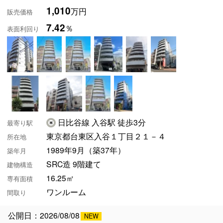
1,010
万円
販売価格
7.42
％
表面利回り
日比谷線 入谷駅 徒歩3分
最寄り駅
東京都台東区入谷１丁目２１－４
所在地
1989年9月（築37年）
築年月
SRC造 9階建て
建物構造
16.25㎡
専有面積
ワンルーム
間取り
公開日：2026/08/08