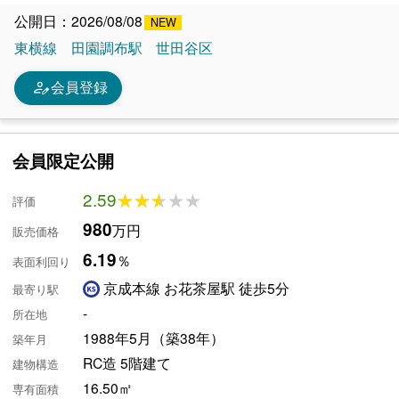
公開日：2026/08/08
東横線
田園調布駅
世田谷区
person_edit
会員登録
会員限定公開
2.59
★★★★★
★★★★★
評価
980
万円
販売価格
6.19
％
表面利回り
京成本線 お花茶屋駅 徒歩5分
最寄り駅
-
所在地
1988年5月（築38年）
築年月
RC造 5階建て
建物構造
16.50㎡
専有面積