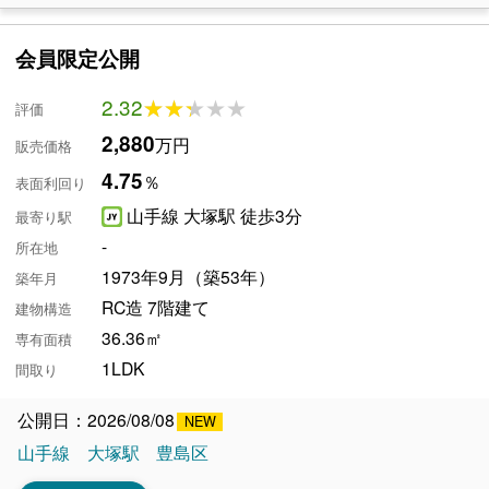
会員限定公開
2.32
★★★★★
★★★★★
評価
2,880
万円
販売価格
4.75
％
表面利回り
山手線 大塚駅 徒歩3分
最寄り駅
-
所在地
1973年9月（築53年）
築年月
RC造 7階建て
建物構造
36.36㎡
専有面積
1LDK
間取り
公開日：2026/08/08
山手線
大塚駅
豊島区