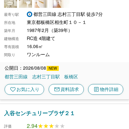
都営三田線 志村三丁目駅 徒歩7分
最寄り駅
東京都板橋区相生町１０－１
所在地
1987年2月（築39年）
築年月
RC造 4階建て
建物構造
16.06㎡
専有面積
ワンルーム
間取り
公開日：2026/08/08
都営三田線
志村三丁目駅
板橋区
mail
article
favorite
お気に入り
資料請求
物件詳細
入谷センチュリープラザ２１
2.94
★★★★★
★★★★★
評価