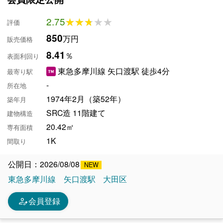
2.75
★★★★★
★★★★★
評価
850
万円
販売価格
8.41
％
表面利回り
東急多摩川線 矢口渡駅 徒歩4分
最寄り駅
-
所在地
1974年2月（築52年）
築年月
SRC造 11階建て
建物構造
20.42㎡
専有面積
1K
間取り
公開日：2026/08/08
東急多摩川線
矢口渡駅
大田区
person_edit
会員登録