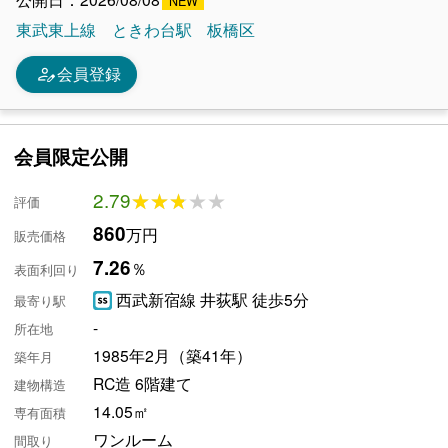
東武東上線
ときわ台駅
板橋区
person_edit
会員登録
会員限定公開
2.79
★★★★★
★★★★★
評価
860
万円
販売価格
7.26
％
表面利回り
西武新宿線 井荻駅 徒歩5分
最寄り駅
-
所在地
1985年2月（築41年）
築年月
RC造 6階建て
建物構造
14.05㎡
専有面積
ワンルーム
間取り