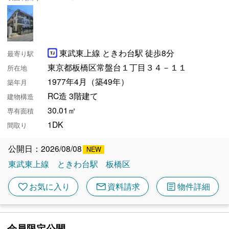
東武東上線 ときわ台駅 徒歩8分
最寄り駅
東京都板橋区常盤台１丁目３４－１１
所在地
1977年4月（築49年）
築年月
RC造 3階建て
建物構造
30.01㎡
専有面積
1DK
間取り
公開日：2026/08/08
東武東上線
ときわ台駅
板橋区
mail
article
favorite
お気に入り
資料請求
物件詳細
会員限定公開