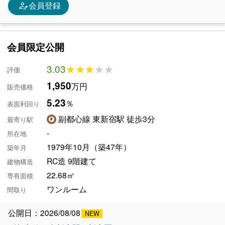
person_edit
会員登録
会員限定公開
3.03
★★★★★
★★★★★
評価
1,950
万円
販売価格
5.23
％
表面利回り
副都心線 東新宿駅 徒歩3分
最寄り駅
-
所在地
1979年10月（築47年）
築年月
RC造 9階建て
建物構造
22.68㎡
専有面積
ワンルーム
間取り
公開日：2026/08/08