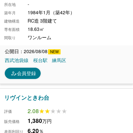
-
所在地
1984年1月（築42年）
築年月
RC造 3階建て
建物構造
18.63㎡
専有面積
ワンルーム
間取り
公開日：2026/08/08
西武池袋線
桜台駅
練馬区
person_edit
会員登録
リヴインときわ台
2.08
★★★★★
★★★★★
評価
1,380
万円
販売価格
6.20
％
表面利回り