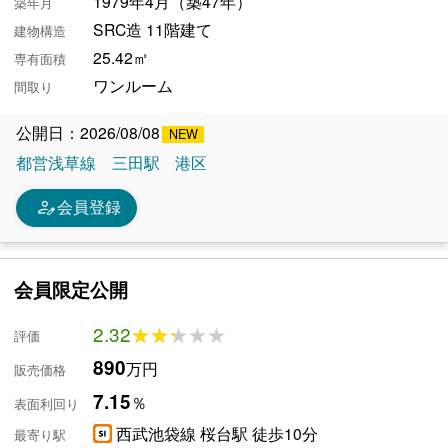
1979年4月（築47年）
築年月
SRC造 11階建て
建物構造
25.42㎡
専有面積
ワンルーム
間取り
公開日：2026/08/08
都営浅草線
三田駅
港区
person_edit
会員登録
会員限定公開
2.32
★★★★★
★★★★★
評価
890
万円
販売価格
7.15
％
表面利回り
西武池袋線 桜台駅 徒歩10分
最寄り駅