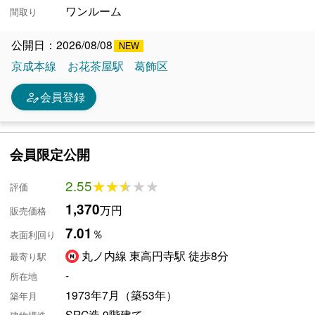
ワンルーム
間取り
公開日：2026/08/08
京成本線
お花茶屋駅
葛飾区
person_edit
会員登録
会員限定公開
2.55
★★★★★
★★★★★
評価
1,370
万円
販売価格
7.01
％
表面利回り
丸ノ内線 東高円寺駅 徒歩8分
最寄り駅
-
所在地
1973年7月（築53年）
築年月
SRC造 9階建て