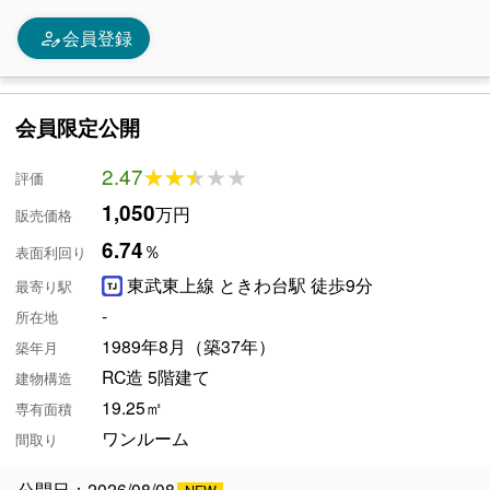
person_edit
会員登録
会員限定公開
2.47
★★★★★
★★★★★
評価
1,050
万円
販売価格
6.74
％
表面利回り
東武東上線 ときわ台駅 徒歩9分
最寄り駅
-
所在地
1989年8月（築37年）
築年月
RC造 5階建て
建物構造
19.25㎡
専有面積
ワンルーム
間取り
公開日：2026/08/08