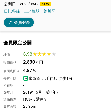
公開日：2026/08/08
日比谷線
三ノ輪駅
荒川区
person_edit
会員登録
会員限定公開
3.98
★★★★★
★★★★★
評価
2,890
万円
販売価格
4.87
％
表面利回り
常磐線 北千住駅 徒歩1分
最寄り駅
-
所在地
2019年5月（築7年）
築年月
RC造 8階建て
建物構造
25.95㎡
専有面積