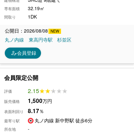
建物構造
32.19㎡
専有面積
1DK
間取り
公開日：2026/08/08
丸ノ内線
東高円寺駅
杉並区
person_edit
会員登録
会員限定公開
2.15
★★★★★
★★★★★
評価
1,500
万円
販売価格
8.17
％
表面利回り
丸ノ内線 新中野駅 徒歩6分
最寄り駅
-
所在地