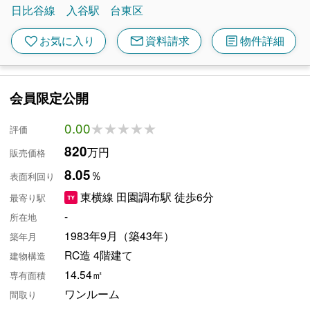
日比谷線
入谷駅
台東区
mail
article
favorite
お気に入り
資料請求
物件詳細
会員限定公開
0.00
★★★★★
★★★★★
評価
820
万円
販売価格
8.05
％
表面利回り
東横線 田園調布駅 徒歩6分
最寄り駅
-
所在地
1983年9月（築43年）
築年月
RC造 4階建て
建物構造
14.54㎡
専有面積
ワンルーム
間取り