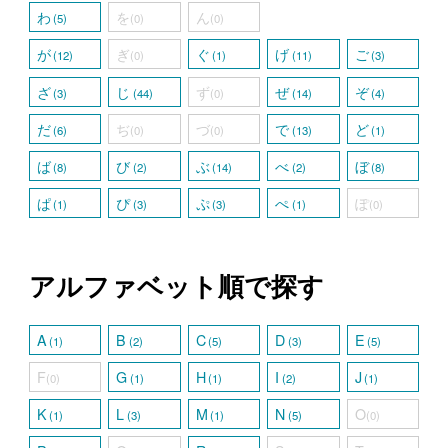
わ
を
ん
(5)
(0)
(0)
が
ぎ
ぐ
げ
ご
(12)
(0)
(1)
(11)
(3)
ざ
じ
ず
ぜ
ぞ
(3)
(44)
(0)
(14)
(4)
だ
ぢ
づ
で
ど
(6)
(0)
(0)
(13)
(1)
ば
び
ぶ
べ
ぼ
(8)
(2)
(14)
(2)
(8)
ぱ
ぴ
ぷ
ぺ
ぽ
(1)
(3)
(3)
(1)
(0)
アルファベット順で探す
A
B
C
D
E
(1)
(2)
(5)
(3)
(5)
F
G
H
I
J
(0)
(1)
(1)
(2)
(1)
K
L
M
N
O
(1)
(3)
(1)
(5)
(0)