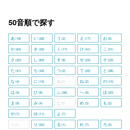
50音順で探す
あ
い
う
え
お
(18)
(28)
(2)
(17)
(6)
か
き
く
け
こ
(63)
(33)
(17)
(41)
(31)
さ
し
す
せ
そ
(20)
(83)
(8)
(23)
(23)
た
ち
つ
て
と
(41)
(43)
(2)
(22)
(38)
な
に
ぬ
ね
の
(4)
(12)
(0)
(2)
(10)
は
ひ
ふ
へ
ほ
(9)
(8)
(36)
(6)
(20)
ま
み
む
め
も
(8)
(4)
(0)
(3)
(2)
や
ゆ
よ
(7)
(11)
(7)
ら
り
る
れ
ろ
(0)
(20)
(1)
(7)
(5)