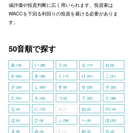
値評価や投資判断に広く用いられます。投資家は
WACCを下回る利回りの投資を避ける必要がありま
す。
50音順で探す
あ
い
う
え
お
(18)
(28)
(2)
(17)
(6)
か
き
く
け
こ
(63)
(33)
(17)
(41)
(31)
さ
し
す
せ
そ
(20)
(83)
(8)
(23)
(23)
た
ち
つ
て
と
(41)
(43)
(2)
(22)
(38)
な
に
ぬ
ね
の
(4)
(12)
(0)
(2)
(10)
は
ひ
ふ
へ
ほ
(9)
(8)
(36)
(6)
(20)
ま
み
む
め
も
(8)
(4)
(0)
(3)
(2)