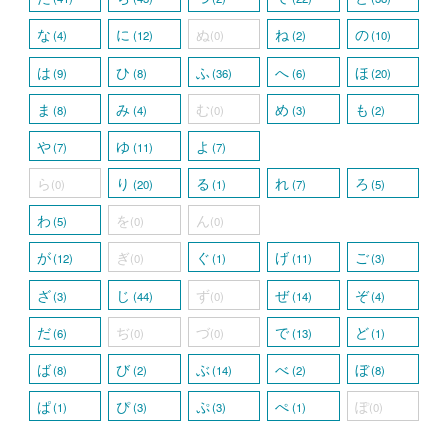
な
に
ぬ
ね
の
(4)
(12)
(0)
(2)
(10)
は
ひ
ふ
へ
ほ
(9)
(8)
(36)
(6)
(20)
ま
み
む
め
も
(8)
(4)
(0)
(3)
(2)
や
ゆ
よ
(7)
(11)
(7)
ら
り
る
れ
ろ
(0)
(20)
(1)
(7)
(5)
わ
を
ん
(5)
(0)
(0)
が
ぎ
ぐ
げ
ご
(12)
(0)
(1)
(11)
(3)
ざ
じ
ず
ぜ
ぞ
(3)
(44)
(0)
(14)
(4)
だ
ぢ
づ
で
ど
(6)
(0)
(0)
(13)
(1)
ば
び
ぶ
べ
ぼ
(8)
(2)
(14)
(2)
(8)
ぱ
ぴ
ぷ
ぺ
ぽ
(1)
(3)
(3)
(1)
(0)