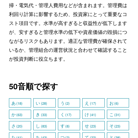
掃・電気代・管理人費用などが含まれます。管理費は
利回り計算に影響するため、投資家にとって重要なコ
スト項目です。水準が高すぎると収益性が低下します
が、安すぎると管理水準の低下や資産価値の毀損につ
ながるリスクもあります。適正な管理費が確保されて
いるか、管理組合の運営状況と合わせて確認すること
が投資判断に役立ちます。
50音順で探す
あ
い
う
え
お
(18)
(28)
(2)
(17)
(6)
か
き
く
け
こ
(63)
(33)
(17)
(41)
(31)
さ
し
す
せ
そ
(20)
(83)
(8)
(23)
(23)
た
ち
つ
て
と
(41)
(43)
(2)
(22)
(38)