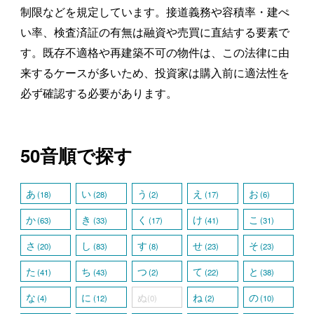
制限などを規定しています。接道義務や容積率・建ぺ
い率、検査済証の有無は融資や売買に直結する要素で
す。既存不適格や再建築不可の物件は、この法律に由
来するケースが多いため、投資家は購入前に適法性を
必ず確認する必要があります。
50音順で探す
あ
い
う
え
お
(18)
(28)
(2)
(17)
(6)
か
き
く
け
こ
(63)
(33)
(17)
(41)
(31)
さ
し
す
せ
そ
(20)
(83)
(8)
(23)
(23)
た
ち
つ
て
と
(41)
(43)
(2)
(22)
(38)
な
に
ぬ
ね
の
(4)
(12)
(0)
(2)
(10)