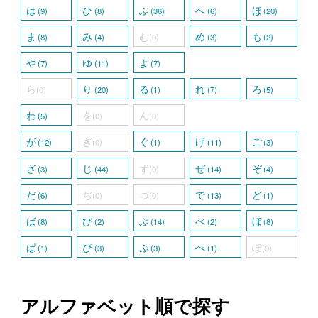
は
ひ
ふ
へ
ほ
(9)
(8)
(36)
(6)
(20)
ま
み
む
め
も
(8)
(4)
(0)
(3)
(2)
や
ゆ
よ
(7)
(11)
(7)
ら
り
る
れ
ろ
(0)
(20)
(1)
(7)
(5)
わ
を
ん
(5)
(0)
(0)
が
ぎ
ぐ
げ
ご
(12)
(0)
(1)
(11)
(3)
ざ
じ
ず
ぜ
ぞ
(3)
(44)
(0)
(14)
(4)
だ
ぢ
づ
で
ど
(6)
(0)
(0)
(13)
(1)
ば
び
ぶ
べ
ぼ
(8)
(2)
(14)
(2)
(8)
ぱ
ぴ
ぷ
ぺ
ぽ
(1)
(3)
(3)
(1)
(0)
アルファベット順で探す